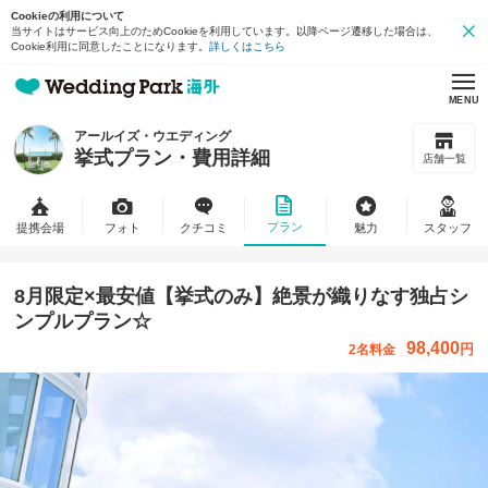
Cookieの利用について
当サイトはサービス向上のためCookieを利用しています。以降ページ遷移した場合は、
Cookie利用に同意したことになります。
詳しくはこちら
MENU
アールイズ・ウエディング
挙式プラン・費用詳細
店舗一覧
プラン
提携会場
フォト
クチコミ
魅力
スタッフ
8月限定×最安値【挙式のみ】絶景が織りなす独占シ
ンプルプラン☆
98,400
円
2名料金