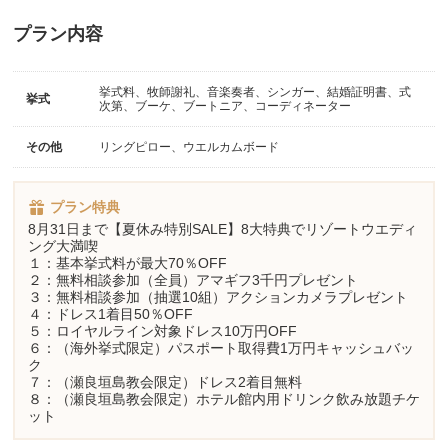
プラン内容
挙式料、牧師謝礼、音楽奏者、シンガー、結婚証明書、式
挙式
次第、ブーケ、ブートニア、コーディネーター
その他
リングピロー、ウエルカムボード
プラン特典
8月31日まで【夏休み特別SALE】8大特典でリゾートウエディ
ング大満喫
１：基本挙式料が最大70％OFF
２：無料相談参加（全員）アマギフ3千円プレゼント
３：無料相談参加（抽選10組）アクションカメラプレゼント
４：ドレス1着目50％OFF
５：ロイヤルライン対象ドレス10万円OFF
６：（海外挙式限定）パスポート取得費1万円キャッシュバッ
ク
７：（瀬良垣島教会限定）ドレス2着目無料
８：（瀬良垣島教会限定）ホテル館内用ドリンク飲み放題チケ
ット