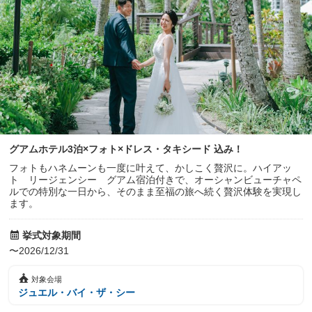
グアムホテル3泊×フォト×ドレス・タキシード 込み！
フォトもハネムーンも一度に叶えて、かしこく贅沢に。ハイアッ
ト リージェンシー グアム宿泊付きで、オーシャンビューチャペ
ルでの特別な一日から、そのまま至福の旅へ続く贅沢体験を実現し
ます。
挙式対象期間
〜2026/12/31
対象会場
ジュエル・バイ・ザ・シー