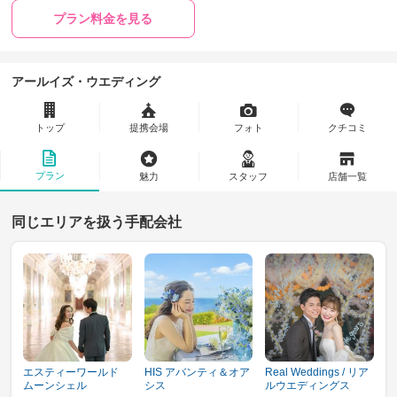
プラン料金を見る
アールイズ・ウエディング
トップ
提携会場
フォト
クチコミ
プラン
魅力
スタッフ
店舗一覧
同じエリアを扱う手配会社
エスティーワールド
HIS アバンティ＆オア
Real Weddings / リア
ムーンシェル
シス
ルウエディングス