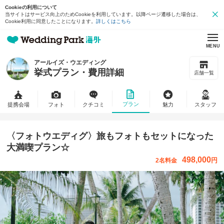
Cookieの利用について
当サイトはサービス向上のためCookieを利用しています。以降ページ遷移した場合は、
Cookie利用に同意したことになります。
詳しくはこちら
MENU
アールイズ・ウエディング
挙式プラン・費用詳細
店舗一覧
プラン
提携会場
フォト
クチコミ
魅力
スタッフ
〈フォトウエディグ〉旅もフォトもセットになった
大満喫プラン☆
498,000
円
2名料金