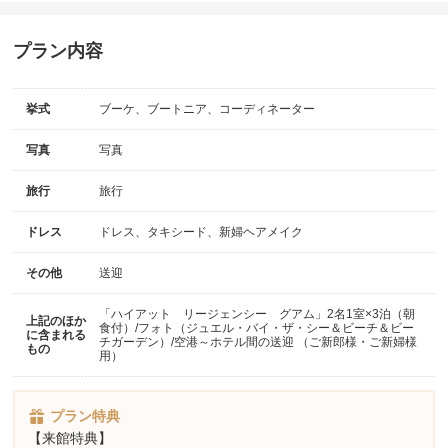
プラン内容
挙式
ブーケ、ブートニア、コーディネーター
写真
写真
旅行
旅行
ドレス
ドレス、タキシード、新婦ヘアメイク
その他
送迎
「ハイアット リージェンシー グアム」2名1室×3泊（朝
上記のほか
食付）/フォト（ジュエル・バイ・ザ・シー＆ビーチ＆ビー
に含まれる
チガーデン）/空港～ホテル間の送迎 （ご新郎様・ご新婦様
もの
用）
プラン特典
【来館特典】