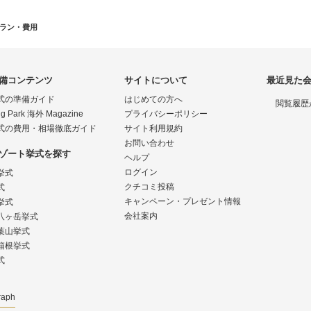
ラン・費用
備コンテンツ
サイトについて
最近見た
式の準備ガイド
はじめての方へ
閲覧履歴
g Park 海外 Magazine
プライバシーポリシー
式の費用・相場徹底ガイド
サイト利用規約
お問い合わせ
ゾート挙式を探す
ヘルプ
ログイン
挙式
クチコミ投稿
式
キャンペーン・プレゼント情報
挙式
会社案内
八ヶ岳挙式
葉山挙式
箱根挙式
式
raph