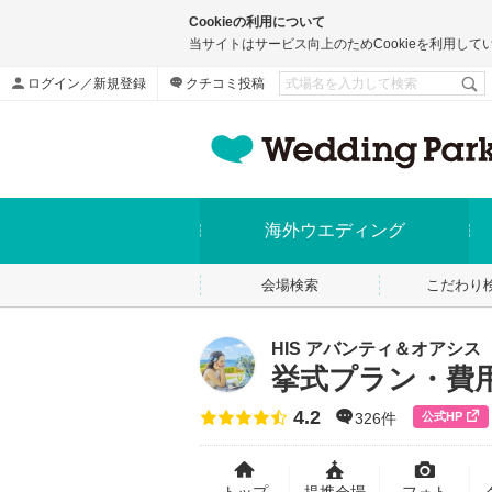
Cookieの利用について
当サイトはサービス向上のためCookieを利用して
ログイン／新規登録
クチコミ投稿
海外ウエディング
会場検索
こだわり
HIS アバンティ＆オアシス
挙式プラン・費
4.2
点数
公式HP
326件
トップ
提携会場
フォト