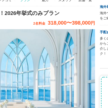
海外
！2026年挙式のみプラン
海外
をご
318,000
〜
398,000
円
2名料金
手配
多く
から
介し
ク！