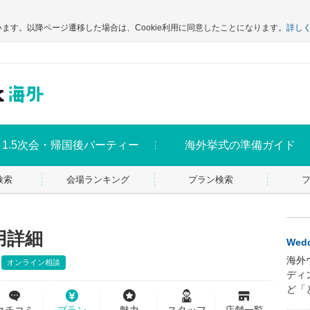
います。以降ページ遷移した場合は、Cookie利用に同意したことになります。
詳し
1.5次会・帰国後パーティー
海外挙式の準備ガイド
検索
会場ランキング
プラン検索
用詳細
Wedd
海外
オンライン相談
ディ
ど「
クチコミ
プラン
魅力
スタッフ
店舗一覧