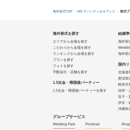
海外挙式TOP
HIS アバンティ＆オアシス
挙式プ
海外挙式を探す
結婚準
エリアから会場を探す
海外挙
こだわりから会場を探す
Weddin
ランキングから会場を探す
海外挙
プランを探す
国内リ
フォトを探す
手配会社・店舗を探す
北海道
那須挙
1.5次会・帰国後パーティー
軽井沢
1.5次会・帰国後パーティーを探す
信州・
逗子・
伊豆・
沖縄挙
グループサービス
Wedding Park
Photorait
Ring