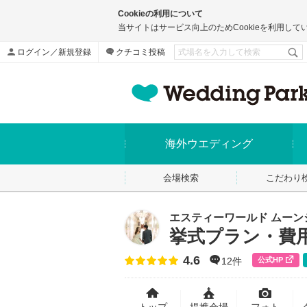
Cookieの利用について
当サイトはサービス向上のためCookieを利用して
ログイン／新規登録
クチコミ投稿
海外ウエディング
会場検索
こだわり
エスティーワールド ムーン
挙式プラン・費
4.6
点数
公式HP
12件
トップ
提携会場
フォト