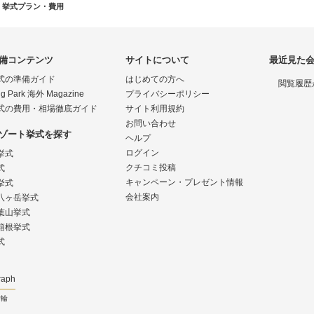
挙式プラン・費用
備コンテンツ
サイトについて
最近見た
式の準備ガイド
はじめての方へ
閲覧履歴
g Park 海外 Magazine
プライバシーポリシー
式の費用・相場徹底ガイド
サイト利用規約
お問い合わせ
ゾート挙式を探す
ヘルプ
ログイン
挙式
クチコミ投稿
式
キャンペーン・プレゼント情報
挙式
会社案内
八ヶ岳挙式
葉山挙式
箱根挙式
式
raph
指輪