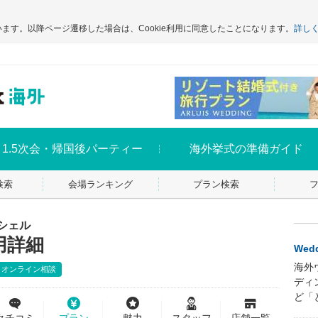
います。以降ページ遷移した場合は、Cookie利用に同意したことになります。
詳し
1.5次会・帰国後パーティー
海外挙式の準備ガイド
検索
会場ランキング
プラン検索
シェル
用詳細
Wedd
海外
オンライン相談
ディ
ど「
クチコミ
プラン
魅力
スタッフ
店舗一覧