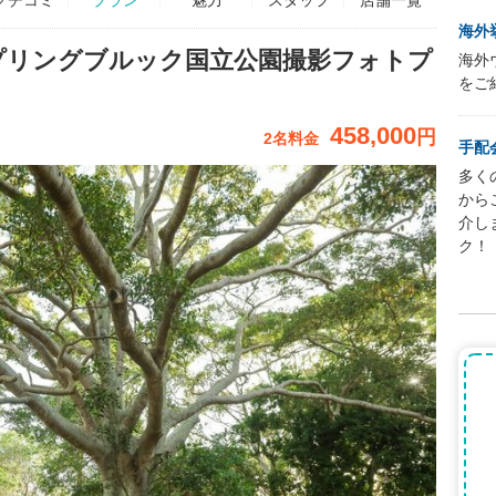
海外
プリングブルック国立公園撮影フォトプ
海外
をご
458,000
円
2名料金
手配
多く
から
介し
ク！