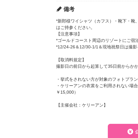
備考
*新郎様ワイシャツ（カフス）・靴下・靴
はご持参ください。
【注意事項】
*ゴールドコースト周辺のリゾートにご宿
*12/24-26＆12/30-1/1＆現地祝祭日
【取消料規定】
撮影日の前日から起算して35日前からか
・挙式をされない方が対象のフォトプラン
・ケリーアンの衣裳をご利用されない場合は
￥15,000）
【主催会社：ケリーアン】