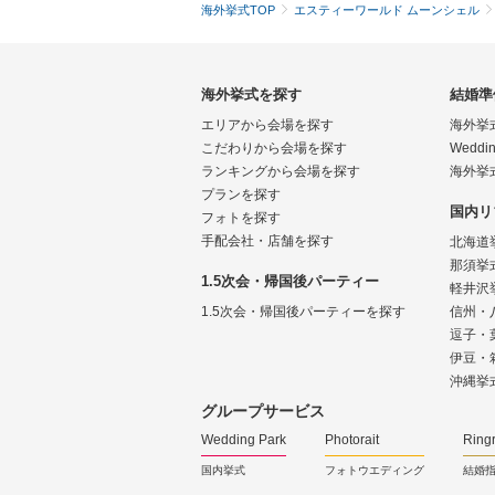
海外挙式TOP
エスティーワールド ムーンシェル
海外挙式を探す
結婚準
エリアから会場を探す
海外挙
こだわりから会場を探す
Weddin
ランキングから会場を探す
海外挙
プランを探す
国内リ
フォトを探す
手配会社・店舗を探す
北海道
那須挙
1.5次会・帰国後パーティー
軽井沢
1.5次会・帰国後パーティーを探す
信州・
逗子・
伊豆・
沖縄挙
グループサービス
Wedding Park
Photorait
Ring
国内挙式
フォトウエディング
結婚