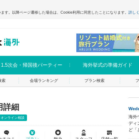
います。以降ページ遷移した場合は、Cookie利用に同意したことになります。
詳し
1.5次会・帰国後パーティー
海外挙式の準備ガイド
検索
会場ランキング
プラン検索
用詳細
Wedd
海外
オンライン相談
ディ
ど「
クチコミ
プラン
魅力
スタッフ
店舗一覧