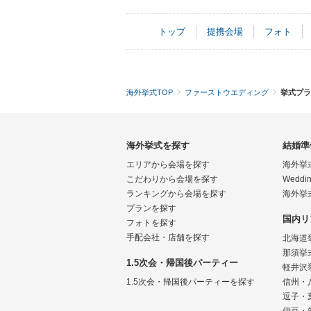
トップ
提携会場
フォト
海外挙式TOP
ファーストウエディング
挙式プラ
海外挙式を探す
結婚準
エリアから会場を探す
海外挙
こだわりから会場を探す
Weddin
ランキングから会場を探す
海外挙
プランを探す
国内リ
フォトを探す
手配会社・店舗を探す
北海道
那須挙
1.5次会・帰国後パーティー
軽井沢
1.5次会・帰国後パーティーを探す
信州・
逗子・