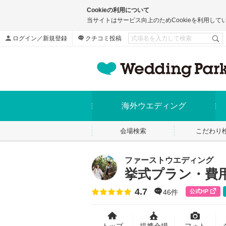
Cookieの利用について
当サイトはサービス向上のためCookieを利用して
ログイン／新規登録
クチコミ投稿
海外ウエディング
会場検索
こだわり
ファーストウエディング
挙式プラン・費
4.7
点数
公式HP
46件
トップ
提携会場
フォト