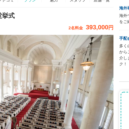
海外
堂挙式
海外
をご
393,000
円
2名料金
手配
多く
から
介し
ク！