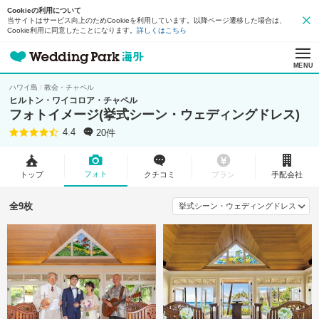
Cookieの利用について
当サイトはサービス向上のためCookieを利用しています。以降ページ遷移した場合は、
Cookie利用に同意したことになります。
詳しくはこちら
MENU
ハワイ島
教会・チャペル
ヒルトン・ワイコロア・チャペル
フォトイメージ(挙式シーン・ウェディングドレス)
20件
4.4
フォト
トップ
クチコミ
プラン
手配会社
全9枚