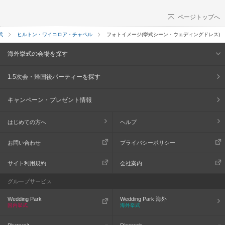
ページトップへ
式
ヒルトン・ワイコロア・チャペル
フォトイメージ(挙式シーン・ウェディングドレス)
海外挙式の会場を探す
1.5次会・帰国後パーティーを探す
キャンペーン・プレゼント情報
はじめての方へ
ヘルプ
お問い合わせ
プライバシーポリシー
サイト利用規約
会社案内
グループサービス
Wedding Park
Wedding Park 海外
国内挙式
海外挙式