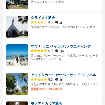
持つスタイリッシュな教会
クライスト教会
1件
4.0
赤屋根が青空に映える、丘の上のかわいらしい教会
マウナ ラニ ベイ ホテル ウエディング
1件
5.0
目の前はブルーオーシャン！！生花のバージンロード
が印象的なセレモニーを
アウトリガー･コナ･ベイサイド･チャペル
4件
5.0
海を見渡す庭園に抱かれた優美でキュートなチャペル
540,000
最安値
2名料金
円〜
モクアイカウア教会