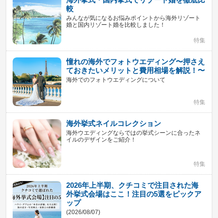
較
みんなが気になるお悩みポイントから海外リゾート
婚と国内リゾート婚を比較しました！
特集
憧れの海外でフォトウエディング〜押さえ
ておきたいメリットと費用相場を解説！〜
海外でのフォトウエディングについて
特集
海外挙式ネイルコレクション
海外ウエディングならではの挙式シーンに合ったネ
イルのデザインをご紹介！
特集
2026年上半期、クチコミで注目された海
外挙式会場はここ！注目の5選をピックア
ップ
(2026/08/07)