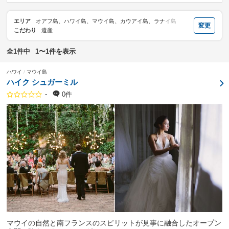
エリア
オアフ島、ハワイ島、マウイ島、カウアイ島、ラナイ島
変更
こだわり
遺産
全1件中
1〜1件を表示
ハワイ
マウイ島
ハイク シュガーミル
-
0件
マウイの自然と南フランスのスピリットが見事に融合したオープン