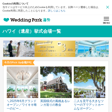
Cookieの利用について
当サイトはサービス向上のためCookieを利用しています。以降ページ遷移した場合は、
Cookie利用に同意したことになります。
詳しくはこちら
MENU
ハワイ（遺産）挙式会場一覧
今月のPick Up会場[PR]
＼2025年6月グランド
英国様式の風格あるレ
二人を見守る大きなツ
オープン／ワイキキ唯
ンガ造りの教会
リーの下でアットホー
一のビー...
ムなガーデン...