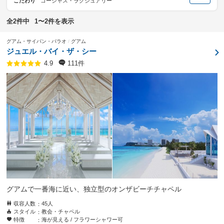
こだわり
ゴージャス・ラグジュアリー
全2件中
1〜2件を表示
グアム・サイパン・パラオ
グアム
ジュエル・バイ・ザ・シー
111件
4.9
グアムで一番海に近い、独立型のオンザビーチチャペル
収容人数
45人
スタイル
教会・チャペル
特徴
海が見える
フラワーシャワー可