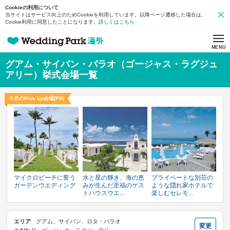
Cookieの利用について
当サイトはサービス向上のためCookieを利用しています。以降ページ遷移した場合は、
Cookie利用に同意したことになります。
詳しくはこちら
MENU
グアム・サイパン・パラオ（ゴージャス・ラグジュ
アリー）挙式会場一覧
今月のPick Up会場[PR]
マイクロビーチに誓う
水と星の輝き、海の恵
プライベートな別荘の
ガーデンウエディング
みが生んだ至福のゲス
ような隠れ家ホテルで
トハウスウエ...
楽しむセレモ...
エリア
グアム、サイパン、ロタ・パラオ
変更