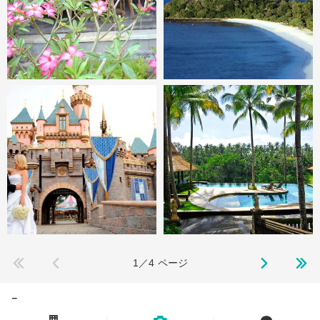
1／4
ページ
－