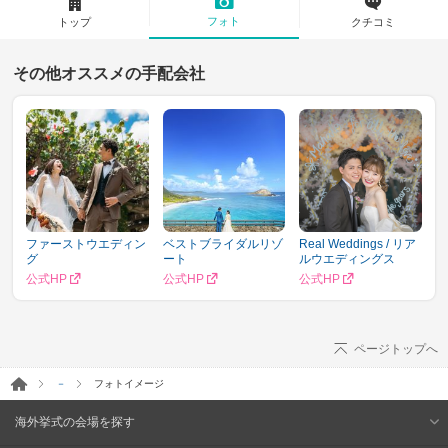
フォト
トップ
クチコミ
その他オススメの手配会社
ファーストウエディン
ベストブライダルリゾ
Real Weddings / リア
グ
ート
ルウエディングス
公式HP
公式HP
公式HP
ページトップへ
－
フォトイメージ
海外挙式の会場を探す