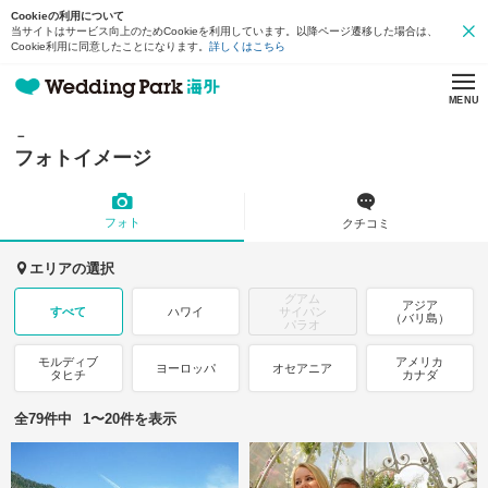
Cookieの利用について
当サイトはサービス向上のためCookieを利用しています。以降ページ遷移した場合は、
Cookie利用に同意したことになります。
詳しくはこちら
MENU
－
フォトイメージ
フォト
クチコミ
エリアの選択
グアム
アジア
すべて
ハワイ
サイパン
（バリ島）
パラオ
モルディブ
アメリカ
ヨーロッパ
オセアニア
タヒチ
カナダ
全79件中
1〜20件を表示