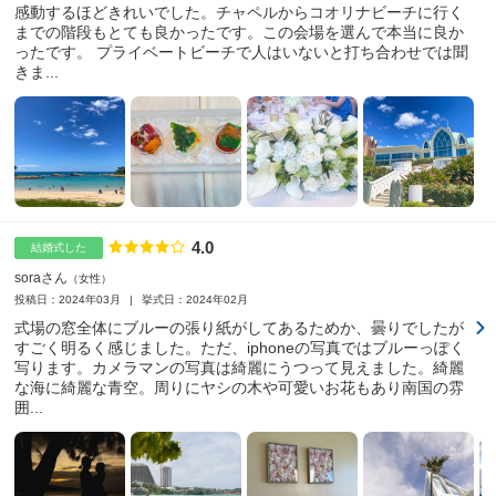
感動するほどきれいでした。チャペルからコオリナビーチに行く
までの階段もとても良かったです。この会場を選んで本当に良か
ったです。 プライベートビーチで人はいないと打ち合わせでは聞
きま...
4.0
点数
結婚式した
soraさん
女性
投稿日：2024年03月
挙式日：2024年02月
式場の窓全体にブルーの張り紙がしてあるためか、曇りでしたが
すごく明るく感じました。ただ、iphoneの写真ではブルーっぽく
写ります。カメラマンの写真は綺麗にうつって見えました。綺麗
な海に綺麗な青空。周りにヤシの木や可愛いお花もあり南国の雰
囲...