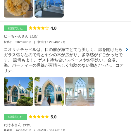
4.0
点数
結婚式した
ビーちゃんさん
女性
投稿日：2025年01月
挙式日：2024年12月
コオリナチャペルは、目の前が海でとても美しく、扉を開けたら
ガラス張りなので海とヤシの木が広がり、多幸感がすごかったで
す。 設備もよく、ゲスト待ち合いスペースやお手洗い、会場、
海、パーティーの導線が素晴らしく無駄のない動きだった。 コオ
リナ...
5.0
点数
結婚式した
たけるさん
女性
投稿日：2025年01月
挙式日：2024年12月