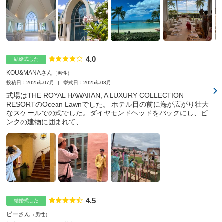
4.0
点数
結婚式した
KOU&MANAさん
男性
投稿日：2025年07月
挙式日：2025年03月
式場はTHE ROYAL HAWAIIAN, A LUXURY COLLECTION
RESORTのOcean Lawnでした。 ホテル目の前に海が広がり壮大
なスケールでの式でした。ダイヤモンドヘッドをバックにし、ピ
ンクの建物に囲まれて、...
4.5
点数
結婚式した
ビーさん
男性