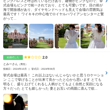
ピンクパレスと呼ばれているだけあり、建物がピンクなので、挙
式会場もピンクで統一されており、とても可愛いです。目の前が
海で開放感があり、ダイヤモンドヘッドも見えて会場の雰囲気は
最高です！ ワイキキの中心地でロイヤルハワイアンセンターと繋
がって...
2.0
点数
結婚式した
とみーさん
男性
投稿日：2024年10月
挙式日：2024年09月
挙式会場は最高！ これ以上はないんじゃないかと思うロケーショ
ン ここで挙げることが出来て良かったと心から思います とても
明るく、盛り上げてくれるし人柄がとてもよく自然と笑顔になる
方々だった とても嬉しかった 妻とお互いの両親に喜んで欲...