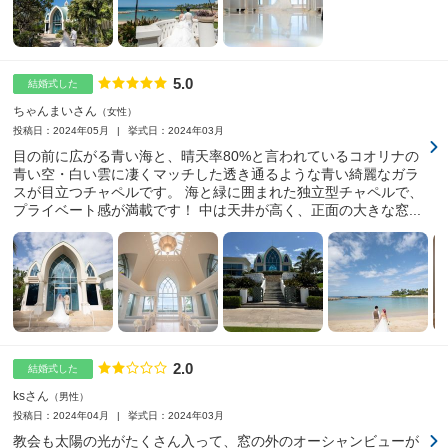
5.0
点数
結婚式した
ちゃんまいさん
女性
投稿日：2024年05月
挙式日：2024年03月
目の前に広がる青い海と、晴天率80%と言われているコオリナの
青い空・白い雲に凄くマッチした透き通るような青い綺麗なガラ
スが目立つチャペルです。 海と緑に囲まれた独立型チャペルで、
プライベート感が満載です！ 中は天井が高く、正面の大きな窓...
2.0
点数
結婚式した
ksさん
男性
投稿日：2024年04月
挙式日：2024年03月
教会も太陽の光がたくさん入って、窓の外のオーシャンビューが