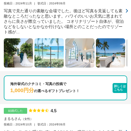
投稿日：2024年11月
挙式日：2024年09月
写真で見た通りの素敵な会場でした。後ほど写真を見返しても素
敵なところだったなと思います。ハワイのいいお天気に恵まれて
さらに良さが際立っていました。 コオリナリゾート自体が、宿泊
などをしないとなかなか行けない場所とのことだったのでリゾー
ト感が...
海外挙式のクチコミ・写真の投稿で
詳しくは
1,000円分
こちら
の
選べるギフトプレゼント！
4.5
点数
結婚式した
まるもさん
女性
投稿日：2024年10月
挙式日：2024年09月