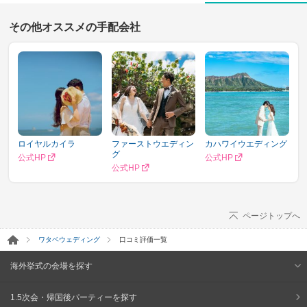
その他オススメの手配会社
ロイヤルカイラ
ファーストウエディン
カハワイウエディング
グ
公式HP
公式HP
公式HP
ページトップへ
ワタベウェディング
口コミ評価一覧
海外挙式の会場を探す
1.5次会・帰国後パーティーを探す