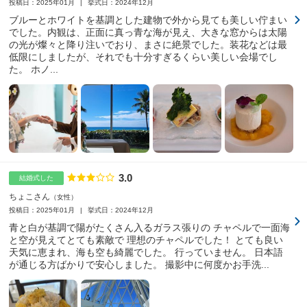
投稿日：2025年01月
挙式日：2024年12月
ブルーとホワイトを基調とした建物で外から見ても美しい佇まい
でした。内観は、正面に真っ青な海が見え、大きな窓からは太陽
の光が燦々と降り注いでおり、まさに絶景でした。装花などは最
低限にしましたが、それでも十分すぎるくらい美しい会場でし
た。 ホノ...
3.0
点数
結婚式した
ちょこさん
女性
投稿日：2025年01月
挙式日：2024年12月
青と白が基調で陽がたくさん入るガラス張りの チャペルで一面海
と空が見えてとても素敵で 理想のチャペルでした！ とても良い
天気に恵まれ、海も空も綺麗でした。 行っていません。 日本語
が通じる方ばかりで安心しました。 撮影中に何度かお手洗...