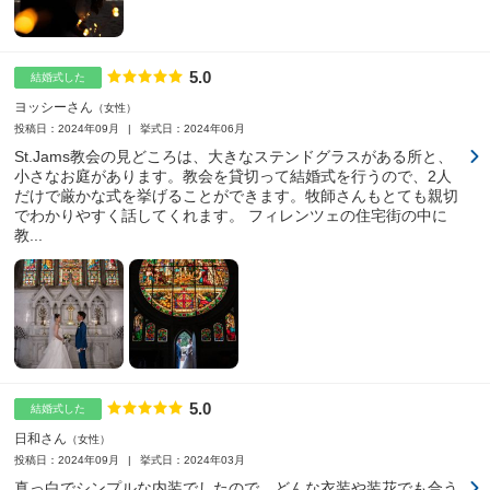
5.0
点数
結婚式した
ヨッシーさん
女性
投稿日：2024年09月
挙式日：2024年06月
St.Jams教会の見どころは、大きなステンドグラスがある所と、
小さなお庭があります。教会を貸切って結婚式を行うので、2人
だけで厳かな式を挙げることができます。牧師さんもとても親切
でわかりやすく話してくれます。 フィレンツェの住宅街の中に
教...
5.0
点数
結婚式した
日和さん
女性
投稿日：2024年09月
挙式日：2024年03月
真っ白でシンプルな内装でしたので、どんな衣装や装花でも合う