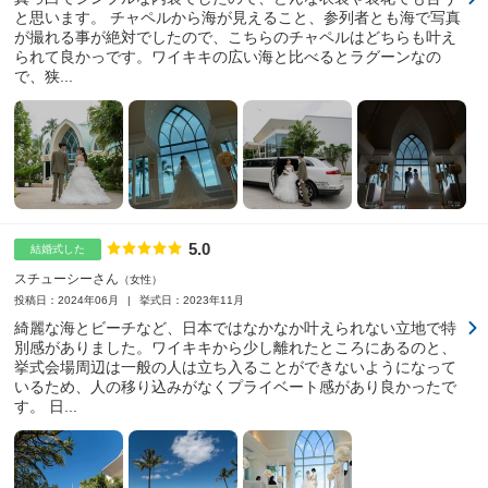
と思います。 チャペルから海が見えること、参列者とも海で写真
が撮れる事が絶対でしたので、こちらのチャペルはどちらも叶え
られて良かっです。ワイキキの広い海と比べるとラグーンなの
で、狭...
5.0
点数
結婚式した
スチューシーさん
女性
投稿日：2024年06月
挙式日：2023年11月
綺麗な海とビーチなど、日本ではなかなか叶えられない立地で特
別感がありました。ワイキキから少し離れたところにあるのと、
挙式会場周辺は一般の人は立ち入ることができないようになって
いるため、人の移り込みがなくプライベート感があり良かったで
す。 日...