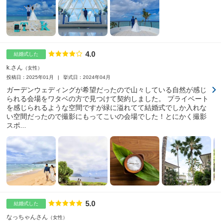
4.0
点数
結婚式した
k.さん
女性
投稿日：2025年01月
挙式日：2024年04月
ガーデンウェディングが希望だったので山々している自然が感じ
られる会場をワタベの方で見つけて契約しました。 プライベート
を感じられるような空間ですが緑に溢れてて結婚式でしか入れな
い空間だったので撮影にもってこいの会場でした！とにかく撮影
スポ...
5.0
点数
結婚式した
なっちゃんさん
女性