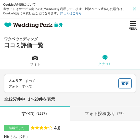
Cookieの利用について
当サイトはサービス向上のためCookieを利用しています。以降ページ遷移した場合は、
Cookie利用に同意したことになります。
詳しくはこちら
MENU
ワタベウェディング
口コミ評価一覧
クチコミ
フォト
大エリア
すべて
変更
フォト
すべて
全1257件中
1〜20件を表示
フォト投稿あり
すべて
（79）
（1257）
4.0
点数
結婚式した
HEさん
女性