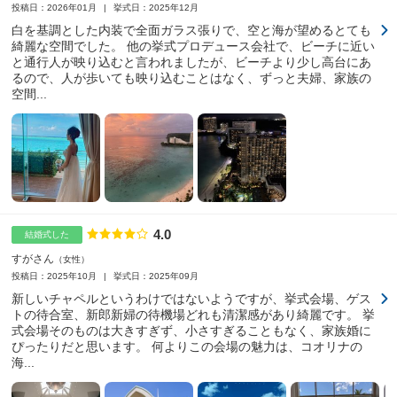
投稿日：2026年01月
挙式日：2025年12月
白を基調とした内装で全面ガラス張りで、空と海が望めるとても
綺麗な空間でした。 他の挙式プロデュース会社で、ビーチに近い
と通行人が映り込むと言われましたが、ビーチより少し高台にあ
るので、人が歩いても映り込むことはなく、ずっと夫婦、家族の
空間...
4.0
点数
結婚式した
すがさん
女性
投稿日：2025年10月
挙式日：2025年09月
新しいチャペルというわけではないようですが、挙式会場、ゲス
トの待合室、新郎新婦の待機場どれも清潔感があり綺麗です。 挙
式会場そのものは大きすぎず、小さすぎることもなく、家族婚に
ぴったりだと思います。 何よりこの会場の魅力は、コオリナの
海...