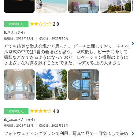
2.0
点数
結婚式した
h.さん
男性
投稿日：2023年12月
挙式日：2023年10月
とても綺麗な挙式会場だと思った。 ビーチに面しており、チャペ
ル挙式の中では1番の会場だと思う。 挙式後も、ビーチに降りて
撮影などができるようになっており、ロケーション撮影のように
さまざまな写真を残すことができた。 挙式が以上の大きさも...
4.0
点数
結婚式した
rk_xoxoさん
女性
投稿日：2023年12月
挙式日：2023年11月
フォトウェディングプランで利用。写真で見て一目惚れして決め