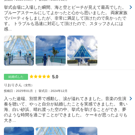
挙式会場に入場した瞬間、海と空とビーチが見えて最高でした。
ブルーアステールにしてよかったと心から思いました。 両家家族
でパーティをしましたが、非常に満足して頂けたので良かったで
す。 トラブルも迅速に対応して頂けたので、スタッフさんには
感...
5.0
点数
結婚式した
りおりさん
女性
投稿日：2025年01月
挙式日：2024年12月
入った途端、別世界で感動し、涙が溢れてきました。音楽の生演
奏を聴いて、やっと自分が結婚したことを実感できました。 青い
海、白い砂浜、晴れ渡った空の中、挙式を挙げることができ、夢
のような時間を過ごすことができました。 ケーキが思ったよりも
大き...