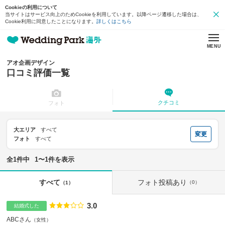
Cookieの利用について
当サイトはサービス向上のためCookieを利用しています。以降ページ遷移した場合は、
Cookie利用に同意したことになります。
詳しくはこちら
MENU
アオ企画デザイン
口コミ評価一覧
クチコミ
フォト
大エリア
すべて
変更
フォト
すべて
全1件中
1〜1件を表示
フォト投稿あり
すべて
（0）
（1）
3.0
点数
結婚式した
ABCさん
女性