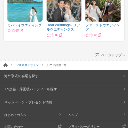
カハワイウエディング
Real Weddings / リア
ファーストウエディン
ルウエディングス
グ
公式HP
公式HP
公式HP
ページトップへ
アオ企画デザイン
口コミ評価一覧
海外挙式の会場を探す
1.5次会・帰国後パーティーを探す
キャンペーン・プレゼント情報
はじめての方へ
ヘルプ
お問い合わせ
プライバシーポリシー