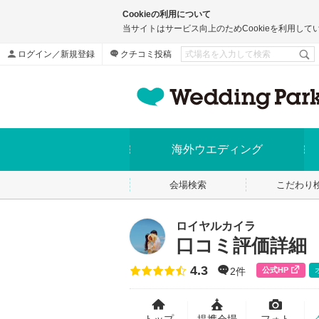
Cookieの利用について
当サイトはサービス向上のためCookieを利用して
ログイン／新規登録
クチコミ投稿
海外ウエディング
会場検索
こだわり
ロイヤルカイラ
口コミ評価詳細
4.3
点数
公式HP
2件
トップ
提携会場
フォト