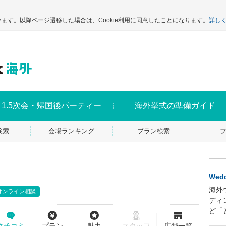
います。以降ページ遷移した場合は、Cookie利用に同意したことになります。
詳し
1.5次会・帰国後パーティー
海外挙式の準備ガイド
検索
会場ランキング
プラン検索
Wedd
海外
オンライン相談
ディ
ど「
クチコミ
プラン
魅力
店舗一覧