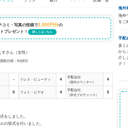
スタッフ
海外
海外
をご
1,000円分
チコミ・写真の投稿で
の
トプレゼント！
詳しくはこちら
手配
多く
から
えすさん
女性
介し
渡航日程：6泊8日
ク！
手配会社
-
4
4
ドレス・ビューティ
（国内カウンター）
手配会社
5
4
5
フォト・ビデオ
（挙式プロデュース）
式をしました。
ルの挙式を行いました。