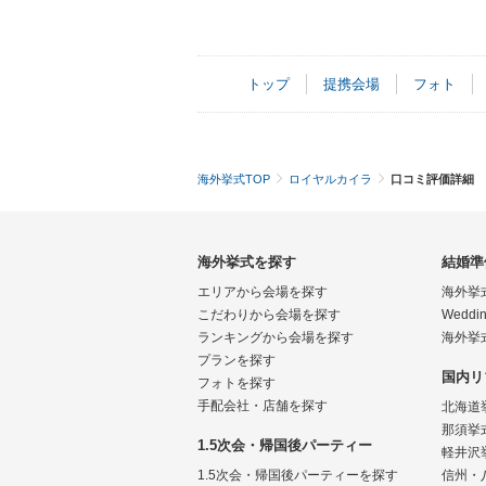
トップ
提携会場
フォト
海外挙式TOP
ロイヤルカイラ
口コミ評価詳細
海外挙式を探す
結婚準
エリアから会場を探す
海外挙
こだわりから会場を探す
Weddin
ランキングから会場を探す
海外挙
プランを探す
国内リ
フォトを探す
手配会社・店舗を探す
北海道
那須挙
1.5次会・帰国後パーティー
軽井沢
1.5次会・帰国後パーティーを探す
信州・