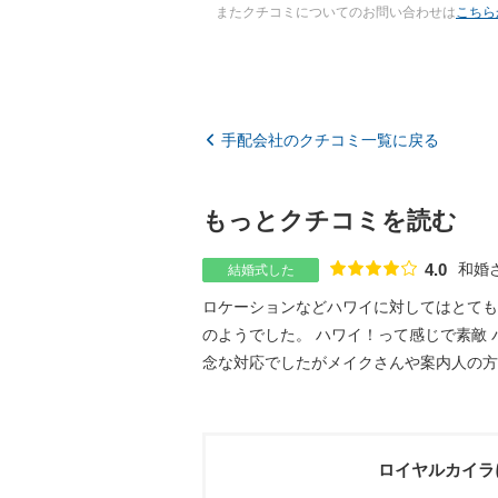
またクチコミについてのお問い合わせは
こちら
手配会社のクチコミ一覧に戻る
もっとクチコミを読む
和婚
4.0
結婚式した
点数
ロケーションなどハワイに対してはとても
のようでした。 ハワイ！って感じで素敵
念な対応でしたがメイクさんや案内人の方た
ロイヤルカイラ