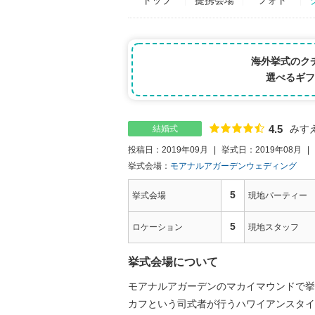
海外挙式のク
選べるギフ
みす
4.5
結婚式
点数
投稿日：2019年09月
挙式日：2019年08月
挙式会場：
モアナルアガーデンウェディング
5
挙式会場
現地パーティー
5
ロケーション
現地スタッフ
挙式会場について
モアナルアガーデンのマカイマウンドで挙
カフという司式者が行うハワイアンスタイ