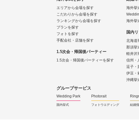
エリアから会場を探す
海外挙
こだわりから会場を探す
Weddin
ランキングから会場を探す
海外挙
プランを探す
国内リ
フォトを探す
手配会社・店舗を探す
北海道
那須挙
1.5次会・帰国後パーティー
軽井沢
1.5次会・帰国後パーティーを探す
信州・
逗子・
伊豆・
沖縄挙
グループサービス
Wedding Park
Photorait
Ring
国内挙式
フォトウエディング
結婚