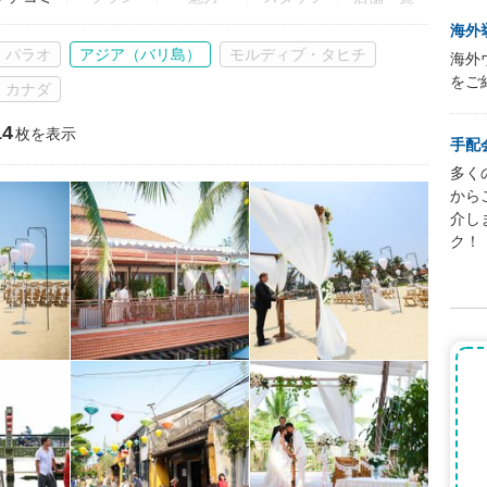
海外
・パラオ
アジア（バリ島）
モルディブ・タヒチ
海外
をご
・カナダ
4
枚を表示
手配
多く
から
介し
ク！