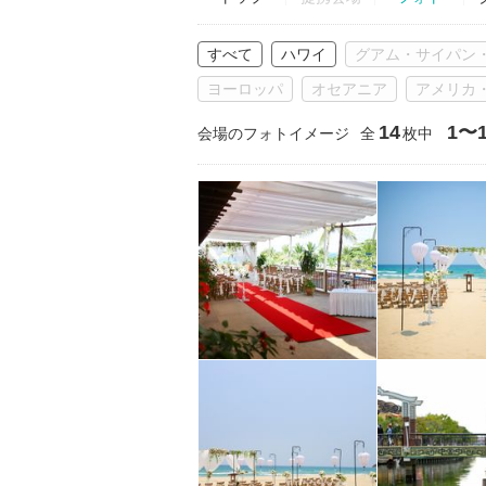
すべて
ハワイ
グアム・サイパン
ヨーロッパ
オセアニア
アメリカ
14
1〜1
会場のフォトイメージ
全
枚中