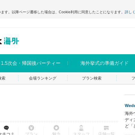
います。以降ページ遷移した場合は、Cookie利用に同意したことになります。
詳し
1.5次会・帰国後パーティー
海外挙式の準備ガイド
検索
会場ランキング
プラン検索
Wedd
海外
ディ
ど「
クチコミ
プラン
魅力
スタッフ
店舗一覧