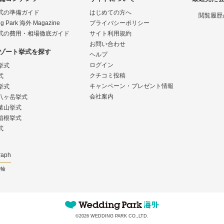
式の準備ガイド
はじめての方へ
閲覧履歴
g Park 海外 Magazine
プライバシーポリシー
式の費用・相場徹底ガイド
サイト利用規約
お問い合わせ
ゾート挙式を探す
ヘルプ
ログイン
挙式
クチコミ投稿
式
キャンペーン・プレゼント情報
挙式
会社案内
八ヶ岳挙式
葉山挙式
箱根挙式
式
raph
指輪
©2026 WEDDING PARK CO.,LTD.