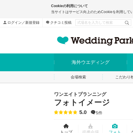
Cookieの利用について
当サイトはサービス向上のためCookieを利用して
ログイン／新規登録
クチコミ投稿
海外ウエディング
会場検索
こだわり
ワンエイトプランニング
フォトイメージ
5.0
点数
5件
トップ
フォト
提携会場