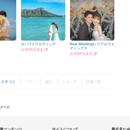
カハワイウエディング
Real Weddings / リアルウエ
ディングス
公式HPを見る
公式HPを見る
クチコミ
プラン
魅力
スタッフ
店舗一覧
メージ
備コンテンツ
サイトについて
最近見た