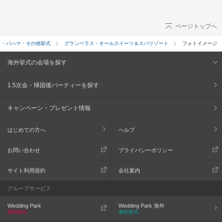
ページトップへ
コ・バハマ・その他挙式
グランベラス・オールスイーツ＆スパリゾート
フォトイメージ
海外挙式の会場を探す
1.5次会・帰国後パーティーを探す
キャンペーン・プレゼント情報
はじめての方へ
ヘルプ
お問い合わせ
プライバシーポリシー
サイト利用規約
会社案内
グループサービス
Wedding Park
Wedding Park 海外
国内挙式
海外挙式