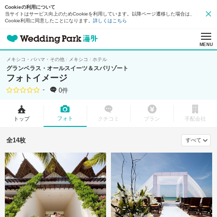
Cookieの利用について
当サイトはサービス向上のためCookieを利用しています。以降ページ遷移した場合は、
Cookie利用に同意したことになります。
詳しくはこちら
MENU
メキシコ・バハマ・その他
メキシコ
ホテル
グランベラス・オールスイーツ＆スパリゾート
フォトイメージ
-
0件
フォト
トップ
クチコミ
プラン
手配会社
全14枚