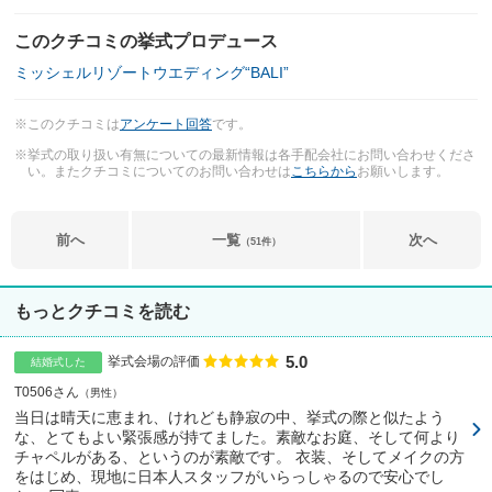
このクチコミの挙式プロデュース
ミッシェルリゾートウエディング“BALI”
※このクチコミは
アンケート回答
です。
※挙式の取り扱い有無についての最新情報は各手配会社にお問い合わせくださ
い。またクチコミについてのお問い合わせは
こちらから
お願いします。
前へ
一覧
次へ
（51件）
もっとクチコミを読む
5.0
点数
挙式会場の評価
結婚式した
T0506さん
男性
当日は晴天に恵まれ、けれども静寂の中、挙式の際と似たよう
な、とてもよい緊張感が持てました。素敵なお庭、そして何より
チャペルがある、というのが素敵です。 衣装、そしてメイクの方
をはじめ、現地に日本人スタッフがいらっしゃるので安心でし