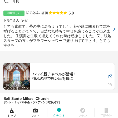
た。 写真...
5.0
点数
挙式会場の評価
結婚式した
トモコさん
女性
とても素敵で、夢の中に居るようでした。花や緑に囲まれて式を
挙げることができて、自然な気持ちで幸せを感じることが出来ま
した。 生演奏と生歌で迎えてくれた時は感激しました。又、現地
スタッフの方々がフラワーシャワーで盛り上げて下さり、とても
幸せを...
ハワイ新チャペルが登場！
憧れの地で思い出を形に
Bali Santo Mikael Church
サント・ミカエル教会（ウエディング取扱終了）
クチコミ
トップ
フォト
プラン
手配会社