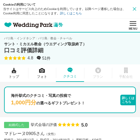
Cookieの利用について
当サイトはサービス向上のためCookieを利用しています。以降ページ遷移した場合は、
Cookie利用に同意したことになります。
詳しくはこちら
MENU
バリ島・インドネシア
バリ島
教会・チャペル
サント・ミカエル教会（ウエディング取扱終了）
口コミ評価詳細
51件
4.8
クチコミ
トップ
フォト
プラン
手配会社
海外挙式のクチコミ・写真の投稿で
詳しくは
1,000円分
こちら
の
選べるギフトプレゼント！
5.0
点数
挙式会場の評価
結婚式した
マドレーヌ0905さん
女性
投稿日：2014年12月
挙式日：2014年09月
渡航日程：4泊6日