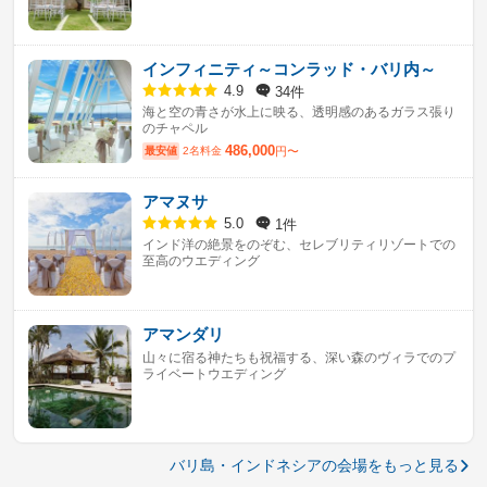
インフィニティ～コンラッド・バリ内～
34件
4.9
海と空の青さが水上に映る、透明感のあるガラス張り
のチャペル
486,000
最安値
2名料金
円〜
アマヌサ
1件
5.0
インド洋の絶景をのぞむ、セレブリティリゾートでの
至高のウエディング
アマンダリ
山々に宿る神たちも祝福する、深い森のヴィラでのプ
ライベートウエディング
バリ島・インドネシアの会場をもっと見る