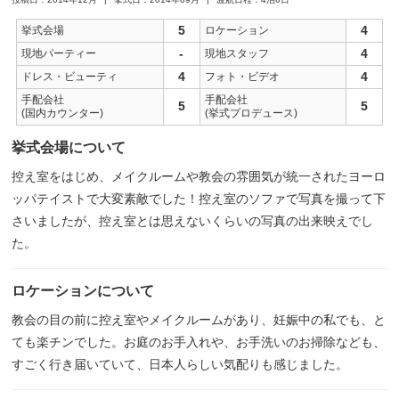
5
4
挙式会場
ロケーション
-
4
現地パーティー
現地スタッフ
4
4
ドレス・ビューティ
フォト・ビデオ
手配会社
手配会社
5
5
(国内カウンター)
(挙式プロデュース)
挙式会場について
控え室をはじめ、メイクルームや教会の雰囲気が統一されたヨーロ
ッパテイストで大変素敵でした！控え室のソファで写真を撮って下
さいましたが、控え室とは思えないくらいの写真の出来映えでし
た。
ロケーションについて
教会の目の前に控え室やメイクルームがあり、妊娠中の私でも、と
ても楽チンでした。お庭のお手入れや、お手洗いのお掃除なども、
すごく行き届いていて、日本人らしい気配りも感じました。