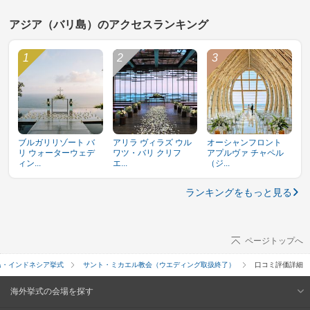
アジア（バリ島）のアクセスランキング
ブルガリリゾート バ
アリラ ヴィラズ ウル
オーシャンフロント
リ ウォーターウェデ
ワツ・バリ クリフ
アプルヴァ チャペル
ィン...
エ...
（ジ...
ランキングをもっと見る
ページトップへ
島・インドネシア挙式
サント・ミカエル教会（ウエディング取扱終了）
口コミ評価詳細
海外挙式の会場を探す