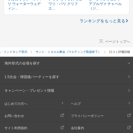
リ ウォーターウェデ
ワツ・バリ クリフ
アプルヴァ チャペル
ィン...
エ...
（ジ...
ランキングをもっと見る
ページトップへ
島・インドネシア挙式
サント・ミカエル教会（ウエディング取扱終了）
口コミ評価詳細
海外挙式の会場を探す
1.5次会・帰国後パーティーを探す
キャンペーン・プレゼント情報
はじめての方へ
ヘルプ
お問い合わせ
プライバシーポリシー
サイト利用規約
会社案内