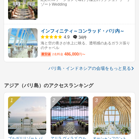
ゾートWedding
インフィニティ～コンラッド・バリ内～
34件
4.9
海と空の青さが水上に映る、透明感のあるガラス張り
のチャペル
486,000
最安値
2名料金
円〜
バリ島・インドネシアの会場をもっと見る
アジア（バリ島）のアクセスランキング
ブルガリリゾート バ
アリラ ヴィラズ ウル
オーシャンフロント