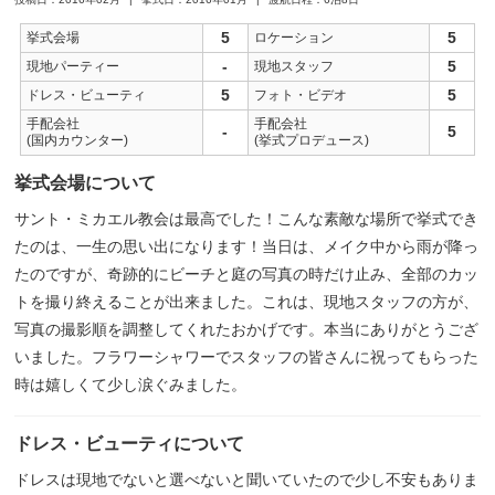
5
5
挙式会場
ロケーション
-
5
現地パーティー
現地スタッフ
5
5
ドレス・ビューティ
フォト・ビデオ
手配会社
手配会社
-
5
(国内カウンター)
(挙式プロデュース)
挙式会場について
サント・ミカエル教会は最高でした！こんな素敵な場所で挙式でき
たのは、一生の思い出になります！当日は、メイク中から雨が降っ
たのですが、奇跡的にビーチと庭の写真の時だけ止み、全部のカッ
トを撮り終えることが出来ました。これは、現地スタッフの方が、
写真の撮影順を調整してくれたおかげです。本当にありがとうござ
いました。フラワーシャワーでスタッフの皆さんに祝ってもらった
時は嬉しくて少し涙ぐみました。
ドレス・ビューティについて
ドレスは現地でないと選べないと聞いていたので少し不安もありま