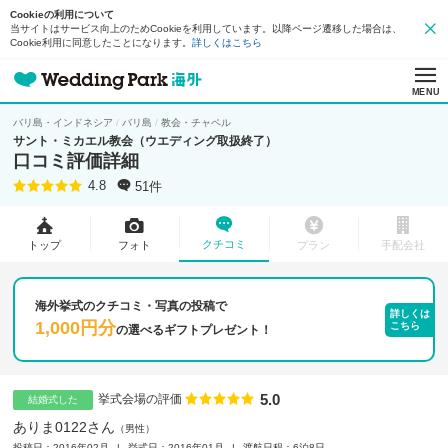
Cookieの利用について
当サイトはサービス向上のためCookieを利用しています。以降ページ遷移した場合は、
Cookie利用に同意したことになります。
詳しくはこちら
MENU
バリ島・インドネシア
バリ島
教会・チャペル
サント・ミカエル教会（ウエディング取扱終了）
口コミ評価詳細
51件
4.8
クチコミ
トップ
フォト
プラン
手配会社
海外挙式のクチコミ・写真の投稿で
詳しくは
1,000円分
こちら
の
選べるギフトプレゼント！
5.0
点数
挙式会場の評価
結婚式した
ありま0122さん
男性
投稿日：2016年02月
挙式日：2016年01月
渡航日程：6泊8日