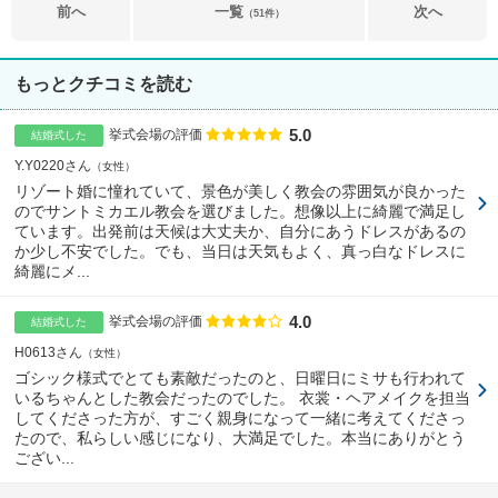
前へ
一覧
次へ
（51件）
もっとクチコミを読む
5.0
点数
挙式会場の評価
結婚式した
Y.Y0220さん
女性
リゾート婚に憧れていて、景色が美しく教会の雰囲気が良かった
のでサントミカエル教会を選びました。想像以上に綺麗で満足し
ています。出発前は天候は大丈夫か、自分にあうドレスがあるの
か少し不安でした。でも、当日は天気もよく、真っ白なドレスに
綺麗にメ...
4.0
点数
挙式会場の評価
結婚式した
H0613さん
女性
ゴシック様式でとても素敵だったのと、日曜日にミサも行われて
いるちゃんとした教会だったのでした。 衣裳・ヘアメイクを担当
してくださった方が、すごく親身になって一緒に考えてくださっ
たので、私らしい感じになり、大満足でした。本当にありがとう
ござい...