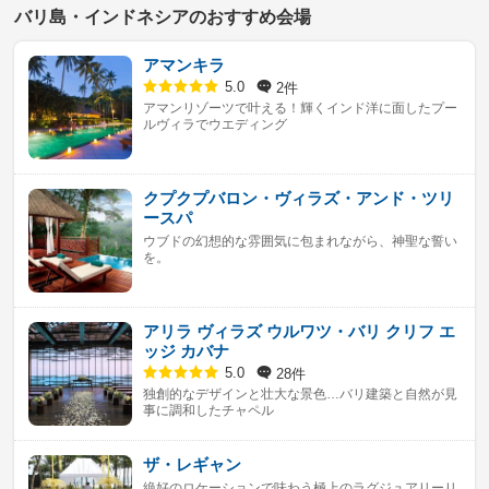
バリ島・インドネシアのおすすめ会場
アマンキラ
2件
5.0
アマンリゾーツで叶える！輝くインド洋に面したプー
ルヴィラでウエディング
クプクプバロン・ヴィラズ・アンド・ツリ
ースパ
ウブドの幻想的な雰囲気に包まれながら、神聖な誓い
を。
アリラ ヴィラズ ウルワツ・バリ クリフ エ
ッジ カバナ
28件
5.0
独創的なデザインと壮大な景色…バリ建築と自然が見
事に調和したチャペル
ザ・レギャン
絶好のロケーションで味わう極上のラグジュアリーリ