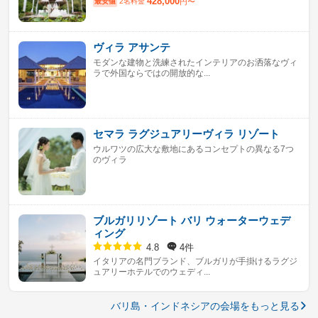
428,000
最安値
2名料金
円〜
ヴィラ アサンテ
モダンな建物と洗練されたインテリアのお洒落なヴィ
ラで外国ならではの開放的な...
セマラ ラグジュアリーヴィラ リゾート
ウルワツの広大な敷地にあるコンセプトの異なる7つ
のヴィラ
ブルガリリゾート バリ ウォーターウェデ
ィング
4件
4.8
イタリアの名門ブランド、ブルガリが手掛けるラグジ
ュアリーホテルでのウェディ...
バリ島・インドネシアの会場をもっと見る