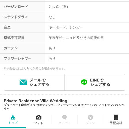
バージンロード
6m
白（石）
ステンドグラス
なし
音楽
キーボード、シンガー
挙式不可能日
年末年始、ニュピ及びその前後の日
ガーデン
あり
フラワーシャワー
あり
※手配会社により対応が異なる場合があります。
メールで
LINEで
シェアする
シェアする
Private Residence Villa Wedding
プライベート邸宅ヴィラ ウエディング ～フォーシージンズリゾートバリ アットジンバランベ
イ～
トップ
フォト
クチコミ
プラン
手配会社