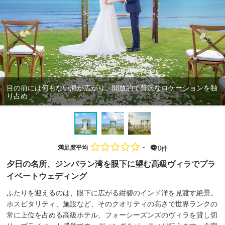
目の前には何もない海が広がり、開放的で贅沢なロケーションを独
り占め
-
満足度平均
0件
夕日の名所、ジンバラン湾を眼下に望む高級ヴィラでプラ
イベートウェディング
ふたりを迎えるのは、眼下に広がる紺碧のインド洋を見渡す絶景。
ホスピタリティ、施設など、そのクオリティの高さで世界ランクの
常に上位を占める高級ホテル、フォーシーズンズのヴィラを貸し切