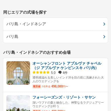
同じエリアの式場を探す
バリ島・インドネシア
バリ島
バリ島・インドネシアのおすすめ会場
オーシャンフロント アプルヴァ チャペル
（ジ アプルヴァ ケンピンスキ バリ内）
4件
5.0
透明感溢れる美しいインド洋を目の前に洗練された大
人のウエディングを
498,000
最安値
2名料金
円〜
フォーシーズンズ・リゾート・サヤン
深いウブドの森と融合した、神聖なるラグジュアリー
ウエディングが叶う