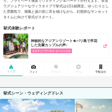
り、プライベート感覚でウェディング＆パーティが行えます。全室
ラグジュアリーなヴィラタイプで挙式は1日1組限定。ゆったりとし
た雰囲気で、潮風と波の音に耳を傾けながら、幻想的なサンセット
タイムに向けて挙式がスタート。
挙式体験レポート
神秘的なアジアンリゾート★バリ島で卒花
した先輩カップルの声♪
エスティーワールド ムーンシェル
トップ
フォト
クチコミ
プラン
手配会社
挙式シーン・ウェディングドレス