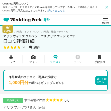
Cookieの利用について
当サイトはサービス向上のためCookieを利用しています。以降ページ遷移した場合は、
Cookie利用に同意したことになります。
詳しくはこちら
MENU
TOP10
バリ島・インドネシア
バリ島
教会・チャペル
アリラ ヴィラズ ウルワツ・バリ クリフ エッジ カバナ
口コミ評価詳細
28件
5.0
クチコミ
トップ
フォト
プラン
手配会社
海外挙式のクチコミ・写真の投稿で
詳しくは
1,000円分
こちら
の
選べるギフトプレゼント！
5.0
点数
挙式会場の評価
結婚式した
アリラウルワツ1さん
女性