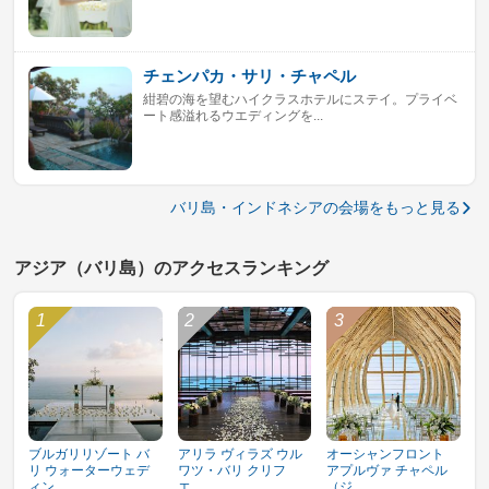
チェンパカ・サリ・チャペル
紺碧の海を望むハイクラスホテルにステイ。プライベ
ート感溢れるウエディングを...
バリ島・インドネシアの会場をもっと見る
アジア（バリ島）のアクセスランキング
ブルガリリゾート バ
アリラ ヴィラズ ウル
オーシャンフロント
リ ウォーターウェデ
ワツ・バリ クリフ
アプルヴァ チャペル
ィン...
エ...
（ジ...