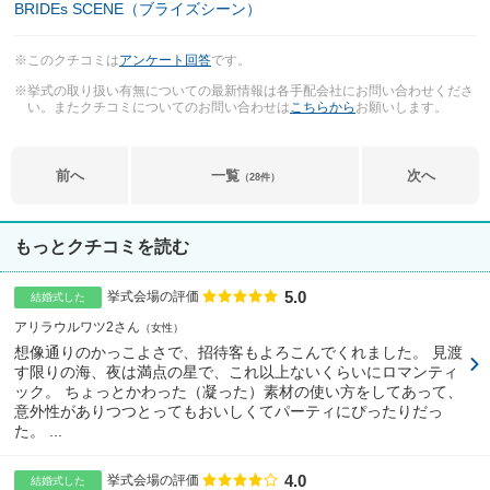
BRIDEs SCENE（ブライズシーン）
※このクチコミは
アンケート回答
です。
※挙式の取り扱い有無についての最新情報は各手配会社にお問い合わせくださ
い。またクチコミについてのお問い合わせは
こちらから
お願いします。
前へ
一覧
次へ
（28件）
もっとクチコミを読む
5.0
点数
挙式会場の評価
結婚式した
アリラウルワツ2さん
女性
想像通りのかっこよさで、招待客もよろこんでくれました。 見渡
す限りの海、夜は満点の星で、これ以上ないくらいにロマンティ
ック。 ちょっとかわった（凝った）素材の使い方をしてあって、
意外性がありつつとってもおいしくてパーティにぴったりだっ
た。 ...
4.0
点数
挙式会場の評価
結婚式した