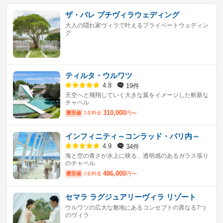
ザ・バレ プチヴィラウェディング
大人の隠れ家ヴィラで叶えるプライベートウェディン
グ
ティルタ・ウルワツ
19件
4.8
天空へと飛翔していく大きな翼をイメージした斬新な
チャペル
310,000
最安値
2名料金
円〜
インフィニティ～コンラッド・バリ内～
34件
4.9
海と空の青さが水上に映る、透明感のあるガラス張り
のチャペル
486,000
最安値
2名料金
円〜
セマラ ラグジュアリーヴィラ リゾート
ウルワツの広大な敷地にあるコンセプトの異なる7つ
のヴィラ