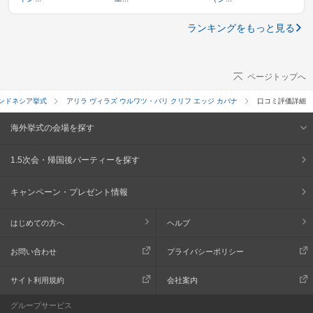
ランキングをもっと見る
ページトップへ
ンドネシア挙式
アリラ ヴィラズ ウルワツ・バリ クリフ エッジ カバナ
口コミ評価詳細
海外挙式の会場を探す
1.5次会・帰国後パーティーを探す
キャンペーン・プレゼント情報
はじめての方へ
ヘルプ
お問い合わせ
プライバシーポリシー
サイト利用規約
会社案内
グループサービス