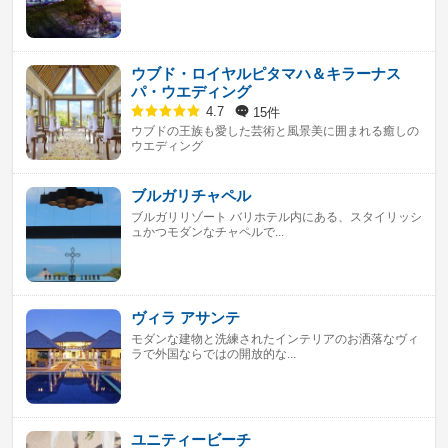
ウブド・ロイヤルピタマハ＆キラーナス
パ・ウエディング
15件
4.7
ウブドの王族も愛した芸術と風景美に囲まれる癒しの
ウエディング
ブルガリチャペル
ブルガリリゾート バリホテル内にある、スタイリッシ
ュかつモダンなチャペルで...
ヴィラ アサンテ
モダンな建物と洗練されたインテリアのお洒落なヴィ
ラで外国ならではの開放的な...
ユニティービーチ