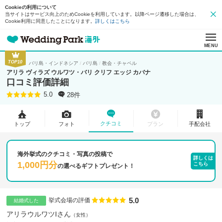
Cookieの利用について
当サイトはサービス向上のためCookieを利用しています。以降ページ遷移した場合は、
Cookie利用に同意したことになります。
詳しくはこちら
MENU
TOP10
バリ島・インドネシア
バリ島
教会・チャペル
アリラ ヴィラズ ウルワツ・バリ クリフ エッジ カバナ
口コミ評価詳細
28件
5.0
クチコミ
トップ
フォト
プラン
手配会社
海外挙式のクチコミ・写真の投稿で
詳しくは
1,000円分
こちら
の
選べるギフトプレゼント！
5.0
点数
挙式会場の評価
結婚式した
アリラウルワツIさん
女性