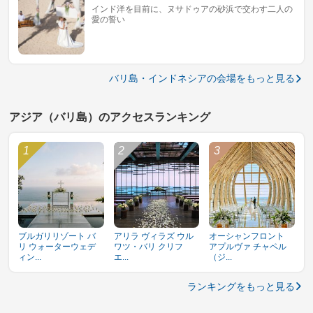
インド洋を目前に、ヌサドゥアの砂浜で交わす二人の
愛の誓い
バリ島・インドネシアの会場をもっと見る
アジア（バリ島）のアクセスランキング
ブルガリリゾート バ
アリラ ヴィラズ ウル
オーシャンフロント
リ ウォーターウェデ
ワツ・バリ クリフ
アプルヴァ チャペル
ィン...
エ...
（ジ...
ランキングをもっと見る