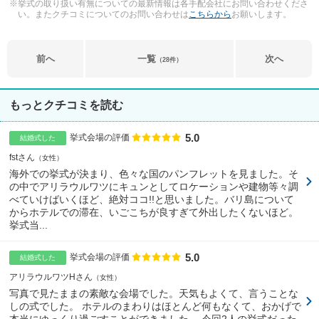
※挙式の取り扱い有無についての最新情報は各手配会社にお問い合わせくださ
い。またクチコミについてのお問い合わせは
こちらから
お願いします。
前へ
一覧
次へ
（28件）
もっとクチコミを読む
5.0
点数
挙式会場の評価
結婚式した
fstさん
女性
海外での挙式が決まり、色々な国のパンフレットを見ました。そ
の中でアリラウルワツにキュンとしてロケーションや建物等々調
べていけばいくほど、絶対ココ!!と思いました。バリ島について
からホテルでの滞在、いごこちが良すぎて外出したくないほど。
挙式当...
5.0
点数
挙式会場の評価
結婚式した
アリラウルワツHさん
女性
写真で見たままの素敵な会場でした。天気もよくて、言うことな
しの式でした。 ホテルのまわりはほとんど何もなくて、おかげで