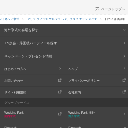
ページトップへ
ンドネシア挙式
アリラ ヴィラズ ウルワツ・バリ クリフ エッジ カバナ
口コミ評価詳細
海外挙式の会場を探す
1.5次会・帰国後パーティーを探す
キャンペーン・プレゼント情報
はじめての方へ
ヘルプ
お問い合わせ
プライバシーポリシー
サイト利用規約
会社案内
グループサービス
Wedding Park
Wedding Park 海外
国内挙式
海外挙式
Photorait
Ringraph