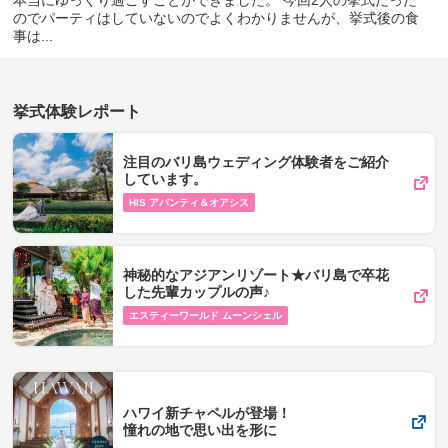
本当にゆっくり過ごすことができました。 今回2人の挙式だった
のでパーティはしていないのでよくわかりませんが、挙式後の食
事は...
挙式体験レポート
注目のバリ島ウェディング体験者をご紹介
しています。
HIS アバンティ＆オアシス
神秘的なアジアンリゾート★バリ島で卒花
した先輩カップルの声♪
エスティーワールド ムーンシェル
ハワイ新チャペルが登場！
憧れの地で思い出を形に