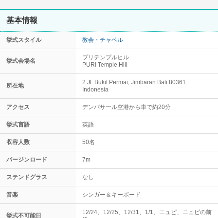
基本情報
挙式スタイル
教会・チャペル
プリテンプルヒル
挙式会場名
PURI Temple Hill
2 Jl. Bukit Permai, Jimbaran Bali 80361
所在地
Indonesia
アクセス
デンパサール空港から車で約20分
挙式言語
英語
収容人数
50名
バージンロード
7m
ステンドグラス
なし
音楽
シンガー＆キーボード
12/24、12/25、12/31、1/1、ニュピ、ニュピの前
挙式不可能日