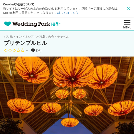
Cookieの利用について
当サイトはサービス向上のためCookieを利用しています。以降ページ遷移した場合は、
Cookie利用に同意したことになります。
詳しくはこちら
MENU
バリ島・インドネシア
バリ島
教会・チャペル
プリテンプルヒル
-
0件