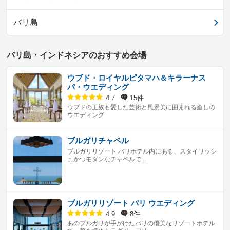
バリ島
バリ島・インドネシアのおすすめ会場
ウブド・ロイヤルピタマハ＆キラーナス
パ・ウエディング
15件
4.7
ウブドの王族も愛した芸術と風景美に囲まれる癒しの
ウエディング
ブルガリチャペル
ブルガリリゾート バリホテル内にある、スタイリッシ
ュかつモダンなチャペルで...
ブルガリリゾート バリ ウエディング
8件
4.9
あのブルガリが手がけたバリの優美なリゾートホテル