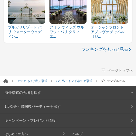
ブルガリリゾート バ
アリラ ヴィラズ ウル
オーシャンフロント
リ ウォーターウェデ
ワツ・バリ クリフ
アプルヴァ チャペル
ィン...
エ...
（ジ...
ランキングをもっと見る
ページトップへ
アジア（バリ島）挙式
バリ島・インドネシア挙式
プリテンプルヒル
海外挙式の会場を探す
1.5次会・帰国後パーティーを探す
キャンペーン・プレゼント情報
はじめての方へ
ヘルプ