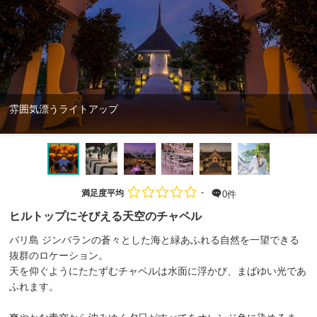
雰囲気漂うライトアップ
-
満足度平均
0件
ヒルトップにそびえる天空のチャペル
バリ島 ジンバランの蒼々とした海と緑あふれる自然を一望できる
抜群のロケーション。
天を仰ぐようにたたずむチャペルは水面に浮かび、まばゆい光であ
ふれます。