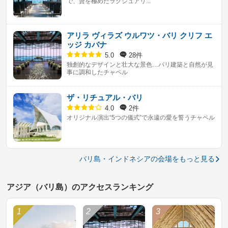
で、贅を極めたラグジュアリ...
アリラ ヴィラズ ウルワツ・バリ クリフ エ
ッジ カバナ
28件
5.0
独創的なデザインと壮大な景色…バリ建築と自然が見
事に調和したチャペル
ザ・リチュアル・バリ
2件
4.0
オリジナル演出“5つの儀式”で永遠の愛を誓うチャペル
バリ島・インドネシアの会場をもっと見る
アジア（バリ島）のアクセスランキング