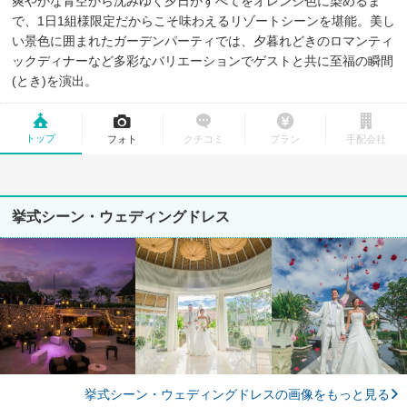
爽やかな青空から沈みゆく夕日がすべてをオレンジ色に染めるま
で、1日1組様限定だからこそ味わえるリゾートシーンを堪能。美し
い景色に囲まれたガーデンパーティでは、夕暮れどきのロマンティ
ックディナーなど多彩なバリエーションでゲストと共に至福の瞬間
(とき)を演出。
トップ
フォト
クチコミ
プラン
手配会社
挙式シーン・ウェディングドレス
挙式シーン・ウェディングドレスの画像をもっと見る