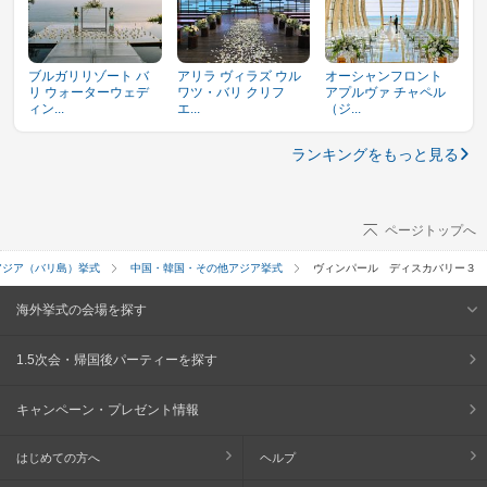
ブルガリリゾート バ
アリラ ヴィラズ ウル
オーシャンフロント
リ ウォーターウェデ
ワツ・バリ クリフ
アプルヴァ チャペル
ィン...
エ...
（ジ...
ランキングをもっと見る
ページトップへ
アジア（バリ島）挙式
中国・韓国・その他アジア挙式
ヴィンパール ディスカバリー３
海外挙式の会場を探す
1.5次会・帰国後パーティーを探す
キャンペーン・プレゼント情報
はじめての方へ
ヘルプ