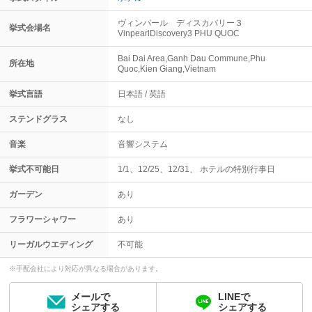
ヴィンパール ディスカバリー３
挙式会場名
VinpearlDiscovery3 PHU QUOC
Bai Dai Area,Ganh Dau Commune,Phu
所在地
Quoc,Kien Giang,Vietnam
挙式言語
日本語
英語
ステンドグラス
なし
音楽
音響システム
挙式不可能日
1/1、12/25、12/31、 ホテルの特別行事日
ガーデン
あり
フラワーシャワー
あり
リーガルウエディング
不可能
※手配会社により対応が異なる場合があります。
メールで
LINEで
シェアする
シェアする