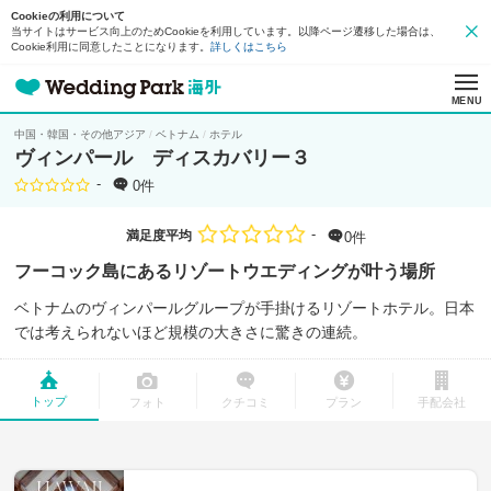
Cookieの利用について
当サイトはサービス向上のためCookieを利用しています。以降ページ遷移した場合は、
Cookie利用に同意したことになります。
詳しくはこちら
MENU
中国・韓国・その他アジア
ベトナム
ホテル
ヴィンパール ディスカバリー３
-
0件
-
満足度平均
0件
フーコック島にあるリゾートウエディングが叶う場所
ベトナムのヴィンパールグループが手掛けるリゾートホテル。日本
では考えられないほど規模の大きさに驚きの連続。
トップ
フォト
クチコミ
プラン
手配会社