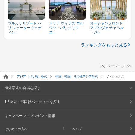
ブルガリリゾート バ
アリラ ヴィラズ ウル
オーシャンフロント
リ ウォーターウェデ
ワツ・バリ クリフ
アプルヴァ チャペル
ィン...
エ...
（ジ...
ランキングをもっと見る
ページトップへ
アジア（バリ島）挙式
中国・韓国・その他アジア挙式
ザ・シェルズ
海外挙式の会場を探す
1.5次会・帰国後パーティーを探す
キャンペーン・プレゼント情報
はじめての方へ
ヘルプ