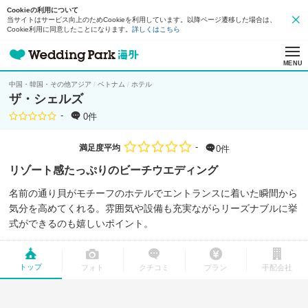
Cookieの利用について
当サイトはサービス向上のためCookieを利用しています。以降ページ遷移した場合は、
Cookie利用に同意したことになります。
詳しくはこちら
MENU
中国・韓国・その他アジア
ベトナム
ホテル
ザ・シェルズ
-
0件
-
満足度平均
0件
リゾート感たっぷりのビーチウエディング
名前の通り貝がモチーフのホテルでエントランスに着いた瞬間から
気分を高めてくれる。雰囲気や設備も充実ながらリーズナブルに挙
式ができるのも嬉しいポイント。
トップ
フォト
クチコミ
プラン
手配会社