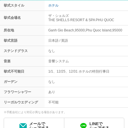
挙式スタイル
ホテル
ザ・シェルズ
挙式会場名
THE SHELLS RESORT & SPA PHU QUOC
所在地
Ganh Gio Beach,95000,Phu Quoc Island,95000
挙式言語
日本語
英語
ステンドグラス
なし
音楽
音響システム
挙式不可能日
1/1、12/25、12/31 ホテルの特別行事日
ガーデン
なし
フラワーシャワー
あり
リーガルウエディング
不可能
※手配会社により対応が異なる場合があります。
メールで
LINEで