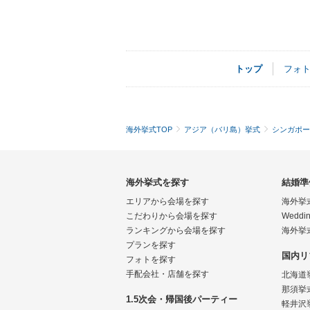
トップ
フォ
海外挙式TOP
アジア（バリ島）挙式
シンガポー
海外挙式を探す
結婚準
エリアから会場を探す
海外挙
こだわりから会場を探す
Weddin
ランキングから会場を探す
海外挙
プランを探す
国内リ
フォトを探す
手配会社・店舗を探す
北海道
那須挙
1.5次会・帰国後パーティー
軽井沢