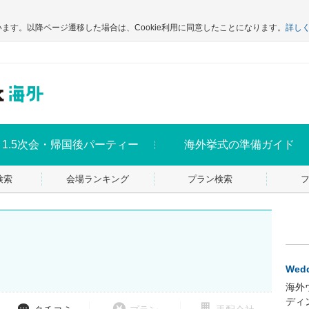
います。以降ページ遷移した場合は、Cookie利用に同意したことになります。
詳し
1.5次会・帰国後パーティー
海外挙式の準備ガイド
検索
会場ランキング
プラン検索
Wedd
海外
ディ