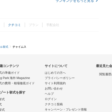
ランキングをもっと見る
ト
クチコミ
プラン
手配会社
ル挙式
チャイムス
備コンテンツ
サイトについて
最近見た
式の準備ガイド
はじめての方へ
閲覧履歴
g Park 海外 Magazine
プライバシーポリシー
式の費用・相場徹底ガイド
サイト利用規約
お問い合わせ
ゾート挙式を探す
ヘルプ
ログイン
挙式
クチコミ投稿
式
キャンペーン・プレゼント情報
挙式