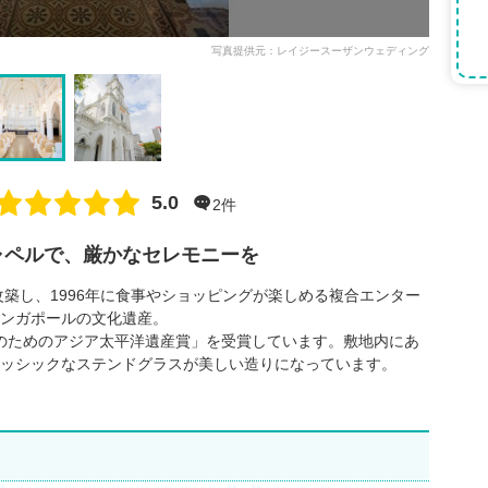
写真提供元：レイジースーザンウェディング
点数
5.0
2件
ャペルで、厳かなセレモニーを
改築し、1996年に食事やショッピングが楽しめる複合エンター
ンガポールの文化遺産。
保全のためのアジア太平洋遺産賞」を受賞しています。敷地内にあ
ッシックなステンドグラスが美しい造りになっています。