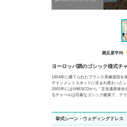
真提供元：レイジースーザンウェディング
満足度平均
ヨーロッパ調のゴシック様式チ
1854年に建てられたフランス系修道院を
テインメントスポットに生まれ変わったシ
2002年にはUNESCOから「文化遺産
るチャペルは荘厳なゴシック建築で、クラ
挙式シーン・ウェディングドレス