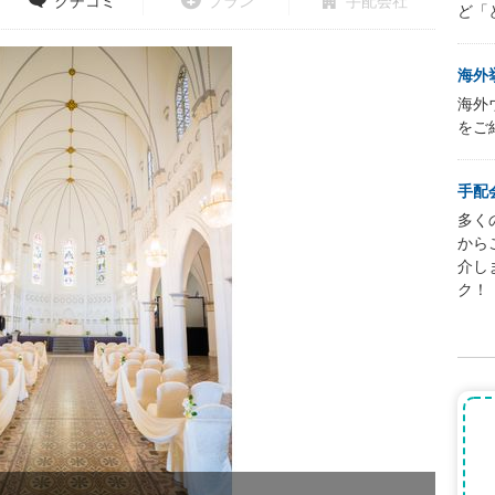
クチコミ
プラン
手配会社
ど「
海外
海外
をご
手配
多く
から
介し
ク！
もと修