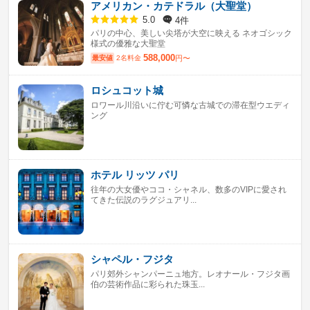
アメリカン・カテドラル（大聖堂）
4件
5.0
パリの中心、美しい尖塔が大空に映える ネオゴシック
様式の優雅な大聖堂
588,000
最安値
2名料金
円〜
ロシュコット城
ロワール川沿いに佇む可憐な古城での滞在型ウエディ
ング
ホテル リッツ パリ
往年の大女優やココ・シャネル、数多のVIPに愛され
てきた伝説のラグジュアリ...
シャペル・フジタ
パリ郊外シャンパーニュ地方。レオナール・フジタ画
伯の芸術作品に彩られた珠玉...