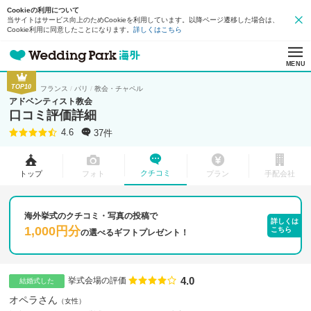
Cookieの利用について
当サイトはサービス向上のためCookieを利用しています。以降ページ遷移した場合は、
Cookie利用に同意したことになります。
詳しくはこちら
MENU
TOP10
フランス
パリ
教会・チャペル
アドベンティスト教会
口コミ評価詳細
37件
4.6
クチコミ
トップ
フォト
プラン
手配会社
海外挙式のクチコミ・写真の投稿で
詳しくは
1,000円分
こちら
の
選べるギフトプレゼント！
4.0
点数
挙式会場の評価
結婚式した
オペラさん
女性