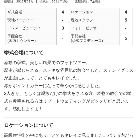
投稿日：2012年01月
挙式日：2011年10月
渡航日程：7泊8日
4
4
挙式会場
ロケーション
-
5
現地パーティー
現地スタッフ
3
-
ドレス・ビューティ
フォト・ビデオ
手配会社
手配会社
-
5
(国内カウンター)
(挙式プロデュース)
挙式会場について
感動の挙式。美しい風景でのフォトツアー。
歴史が感じられる、ステキな雰囲気の教会でした。ステンドグラス
が正面にあって、とてもキレイでした。
赤がポイントカラーになって華やかに感じました。
2人きり、もしくは親族だけの挙式をされる方、本物の教会での挙
式を希望される方はリゾートウェディングがピッタリだと思いま
す。感動しますよ！！
ロケーションについて
高級住宅街の中にあり、とてもキレイに見えました。パリ市内だっ