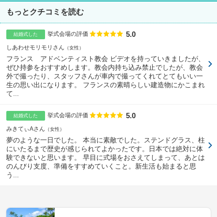
もっとクチコミを読む
5.0
点数
挙式会場の評価
結婚式した
しあわせモリモリさん
女性
フランス アドベンティスト教会 ビデオを持っていきましたが、
ぜひ持参をおすすめします。教会内持ち込み禁止でしたが、教会
外で撮ったり、スタッフさんが車内で撮ってくれてとてもいい一
生の思い出になります。 フランスの素晴らしい建造物にかこまれ
て...
5.0
点数
挙式会場の評価
結婚式した
みきてぃAさん
女性
夢のような一日でした。 本当に素敵でした。ステンドグラス、柱
にいたるまで歴史が感じられてよかったです。日本では絶対に体
験できないと思います。 早目に式場をおさえてしまって、あとは
のんびり支度、準備をすすめていくこと。新生活も始まると思
う...