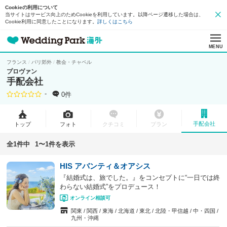
Cookieの利用について
当サイトはサービス向上のためCookieを利用しています。以降ページ遷移した場合は、
Cookie利用に同意したことになります。
詳しくはこちら
MENU
フランス
パリ郊外
教会・チャペル
プロヴァン
手配会社
-
0件
手配会社
トップ
フォト
クチコミ
プラン
全1件中
1〜1件を表示
HIS アバンティ＆オアシス
『結婚式は、旅でした。』をコンセプトに“一日では終
わらない結婚式”をプロデュース！
オンライン相談可
関東
関西
東海
北海道
東北
北陸・甲信越
中・四国
九州・沖縄