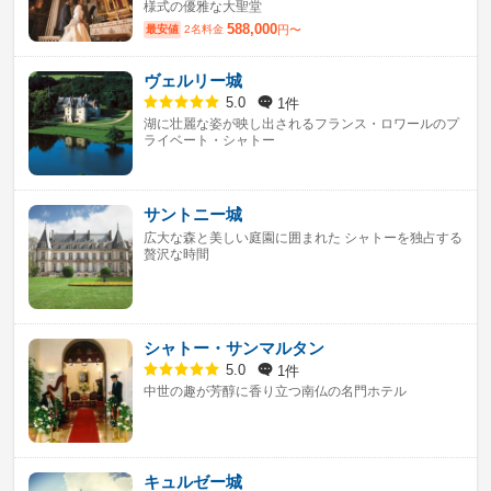
様式の優雅な大聖堂
588,000
最安値
2名料金
円〜
ヴェルリー城
1件
5.0
湖に壮麗な姿が映し出されるフランス・ロワールのプ
ライベート・シャトー
サントニー城
広大な森と美しい庭園に囲まれた シャトーを独占する
贅沢な時間
シャトー・サンマルタン
1件
5.0
中世の趣が芳醇に香り立つ南仏の名門ホテル
キュルゼー城