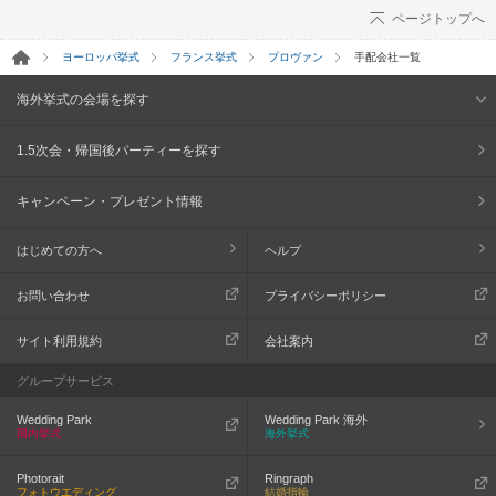
ページトップへ
ヨーロッパ挙式
フランス挙式
プロヴァン
手配会社一覧
海外挙式の会場を探す
1.5次会・帰国後パーティーを探す
キャンペーン・プレゼント情報
はじめての方へ
ヘルプ
お問い合わせ
プライバシーポリシー
サイト利用規約
会社案内
グループサービス
Wedding Park
Wedding Park 海外
国内挙式
海外挙式
Photorait
Ringraph
フォトウエディング
結婚指輪