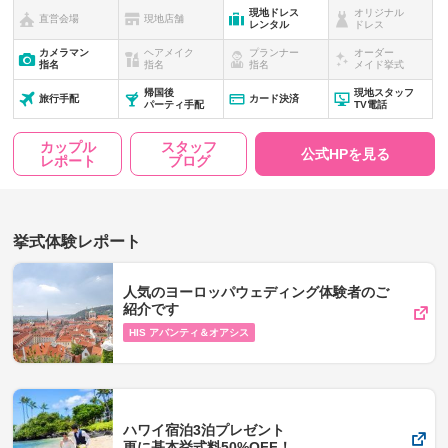
現地ドレス
オリジナル
直営会場
現地店舗
レンタル
ドレス
カメラマン
ヘアメイク
プランナー
オーダー
指名
指名
指名
メイド挙式
帰国後
現地スタッフ
旅行手配
カード決済
パーティ手配
TV電話
カップル
スタッフ
公式HPを見る
レポート
ブログ
挙式体験レポート
人気のヨーロッパウェディング体験者のご
紹介です
HIS アバンティ＆オアシス
ハワイ宿泊3泊プレゼント
更に基本挙式料50%OFF！