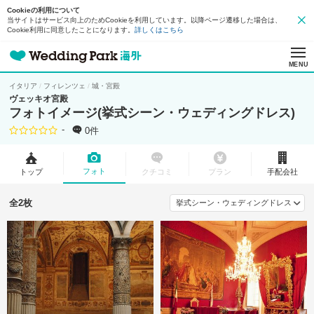
Cookieの利用について
当サイトはサービス向上のためCookieを利用しています。以降ページ遷移した場合は、
Cookie利用に同意したことになります。
詳しくはこちら
MENU
イタリア
フィレンツェ
城・宮殿
ヴェッキオ宮殿
フォトイメージ(挙式シーン・ウェディングドレス)
-
0件
フォト
トップ
クチコミ
プラン
手配会社
全2枚