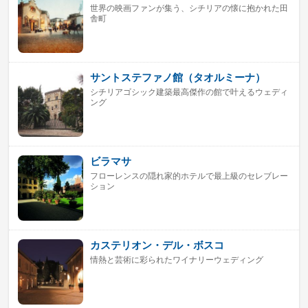
世界の映画ファンが集う、シチリアの懐に抱かれた田
舎町
サントステファノ館（タオルミーナ）
シチリアゴシック建築最高傑作の館で叶えるウェディ
ング
ビラマサ
フローレンスの隠れ家的ホテルで最上級のセレブレー
ション
カステリオン・デル・ボスコ
情熱と芸術に彩られたワイナリーウェディング