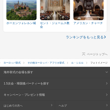
ホーエンツォレルン城
セント・ジェームス教
アメリカン・チャーチ
会
ランキングをもっと見る
ページトップへ
ヨーロッパ挙式
その他ヨーロッパ・アフリカ挙式
ル・シエル
フォトイメージ
海外挙式の会場を探す
1.5次会・帰国後パーティーを探す
キャンペーン・プレゼント情報
はじめての方へ
ヘルプ