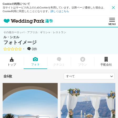
Cookieの利用について
当サイトはサービス向上のためCookieを利用しています。以降ページ遷移した場合は、
Cookie利用に同意したことになります。
詳しくはこちら
MENU
その他ヨーロッパ・アフリカ
ギリシャ
レストラン
ル・シエル
フォトイメージ
-
0件
フォト
トップ
クチコミ
プラン
手配会社
全6枚