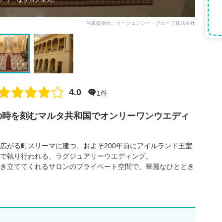
写真提供元：リージェンシー・グループ株式会社
点数
4.0
1件
の時を刻むマルタ共和国でオンリーワンウエディ
広がる町スリーマに建つ、およそ200年前にアイルランド王室
で執り行われる、ラグジュアリーウエディング。
き立ててくれるサロンのプライベート空間で、華麗なひととき