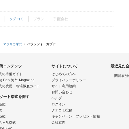
ト
クチコミ
プラン
手配会社
・アフリカ挙式
パラッツォ・カプア
備コンテンツ
サイトについて
最近見た
式の準備ガイド
はじめての方へ
閲覧履歴
g Park 海外 Magazine
プライバシーポリシー
式の費用・相場徹底ガイド
サイト利用規約
お問い合わせ
ゾート挙式を探す
ヘルプ
ログイン
挙式
クチコミ投稿
式
キャンペーン・プレゼント情報
挙式
会社案内
八ヶ岳挙式
葉山挙式