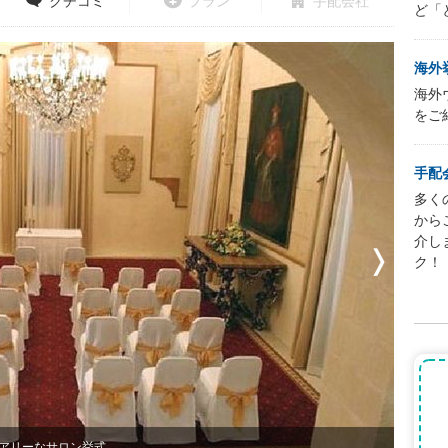
クチコミ
プラン
手配会社
ど「
海外
海外
をご
手配
多く
から
介し
ク！
アリーなサロン挙式。
地中海