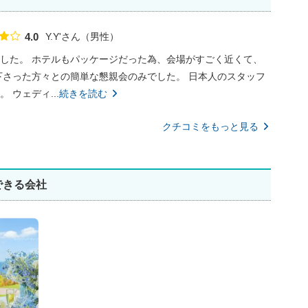
Y.Y'さん
男性
4.0
点数
した。 ホテルもパッケージだった為、会場がすごく近くて、
下さった方々との簡単な懇親会のみでした。 日本人のスタッフ
ウェディ...
続きを読む
クチコミをもっと見る
できる会社