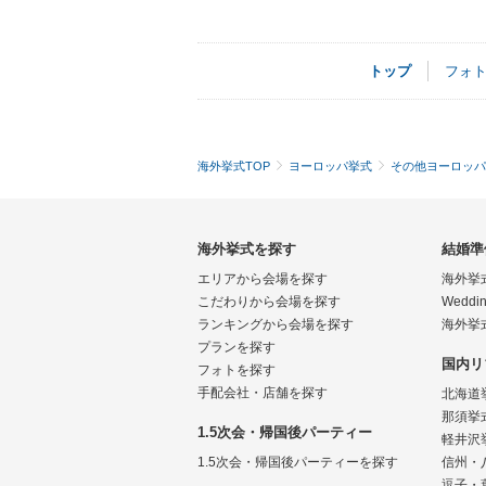
トップ
フォ
海外挙式TOP
ヨーロッパ挙式
その他ヨーロッパ
海外挙式を探す
結婚準
エリアから会場を探す
海外挙
こだわりから会場を探す
Weddin
ランキングから会場を探す
海外挙
プランを探す
国内リ
フォトを探す
手配会社・店舗を探す
北海道
那須挙
1.5次会・帰国後パーティー
軽井沢
1.5次会・帰国後パーティーを探す
信州・
逗子・