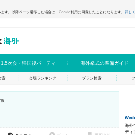
います。以降ページ遷移した場合は、Cookie利用に同意したことになります。
詳し
1.5次会・帰国後パーティー
海外挙式の準備ガイド
検索
会場ランキング
プラン検索
宮殿
Wedd
海外
ディ