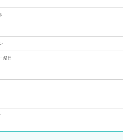
赤
ン
・祭日
。