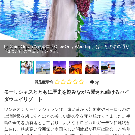
Le Saint Geranの結婚式『One&Only Wedding』は、その名の通り
『1つだけのウェディング』。
-
満足度平均
0件
モーリシャスとともに歴史を刻みながら愛され続けるハイ
ダウェイリゾート
ワン＆オンリーサンジェランは、遠い昔から芸術家やヨーロッパの
上流階級を虜にするほどの美しい島の姿を守り続けてきました。半
島の全てを所有地としており、広大なトロピカルガーデンに建物が
点在し、格式高い雰囲気と南国らしい開放感が見事に融合した特別