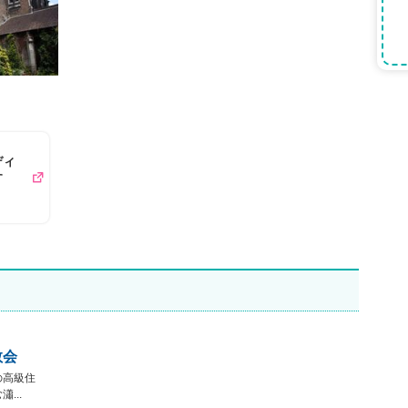
ディ
す
教会
の高級住
...