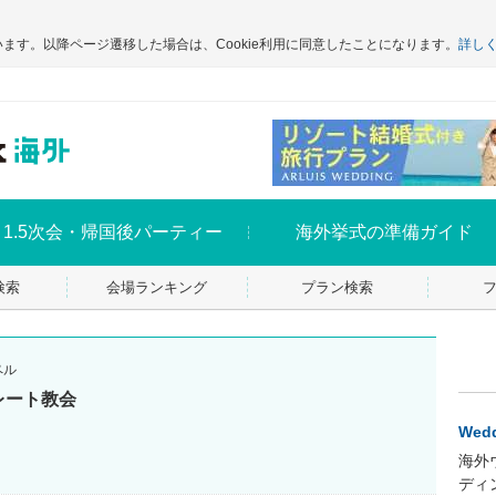
います。以降ページ遷移した場合は、Cookie利用に同意したことになります。
詳し
1.5次会・帰国後パーティー
海外挙式の準備ガイド
検索
会場ランキング
プラン検索
ペル
レート教会
Wedd
海外
ディ