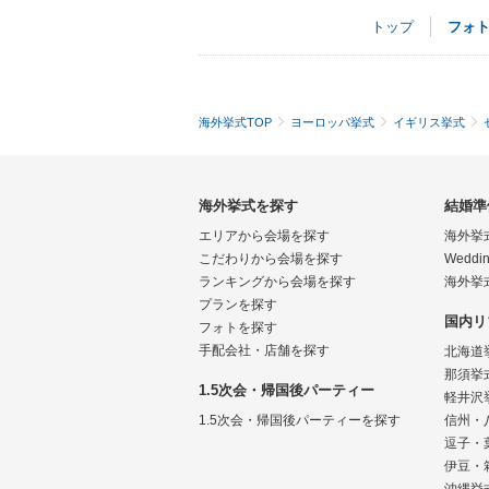
トップ
フォ
海外挙式TOP
ヨーロッパ挙式
イギリス挙式
海外挙式を探す
結婚準
エリアから会場を探す
海外挙
こだわりから会場を探す
Weddin
ランキングから会場を探す
海外挙
プランを探す
国内リ
フォトを探す
手配会社・店舗を探す
北海道
那須挙
1.5次会・帰国後パーティー
軽井沢
1.5次会・帰国後パーティーを探す
信州・
逗子・
伊豆・