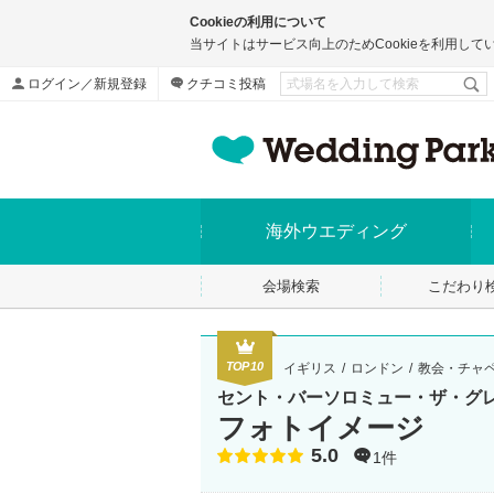
Cookieの利用について
当サイトはサービス向上のためCookieを利用して
ログイン／新規登録
クチコミ投稿
海外ウエディング
会場検索
こだわり
TOP10
イギリス
ロンドン
教会・チャ
セント・バーソロミュー・ザ・グ
フォトイメージ
5.0
点数
1件