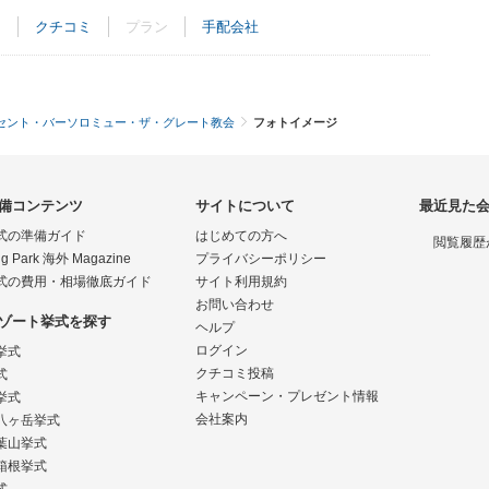
ト
クチコミ
プラン
手配会社
セント・バーソロミュー・ザ・グレート教会
フォトイメージ
備コンテンツ
サイトについて
最近見た
式の準備ガイド
はじめての方へ
閲覧履歴
g Park 海外 Magazine
プライバシーポリシー
式の費用・相場徹底ガイド
サイト利用規約
お問い合わせ
ゾート挙式を探す
ヘルプ
ログイン
挙式
クチコミ投稿
式
キャンペーン・プレゼント情報
挙式
会社案内
八ヶ岳挙式
葉山挙式
箱根挙式