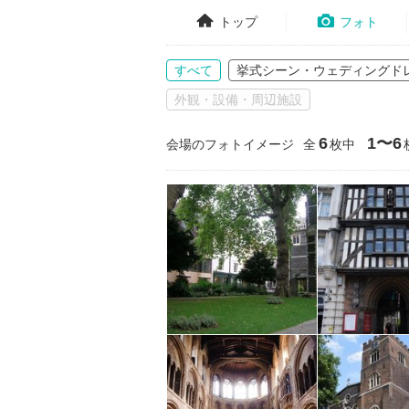
トップ
フォト
すべて
挙式シーン・ウェディングド
外観・設備・周辺施設
6
1〜6
会場のフォトイメージ
全
枚中