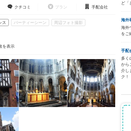
ど「
クチコミ
プラン
手配会社
海外
レス
パーティーシーン
周辺フォト撮影
海外
をご
枚を表示
手配
多く
から
介し
ク！