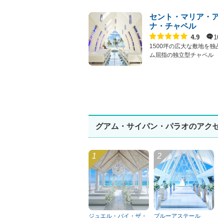
セント・マリア・
ナ・チャペル
点数
1
4.9
1500坪の広大な敷地を独
ム屈指の独立型チャペル
グアム・サイパン・パラオのアク
ジュエル・バイ・ザ・
ブルーアステール