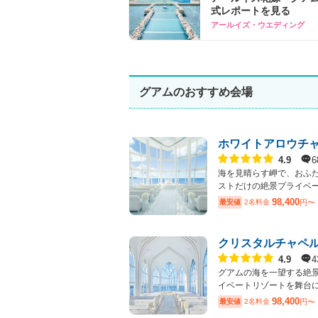
式レポートを見る
アールイズ・ウエディング
グアムのおすすめ会場
ホワイトアロウチ
点数
6
4.9
海を見晴らす岬で、おふ
ストだけの絶景プライベート
98,400
最安値
2名料金
円〜
クリスタルチャペ
点数
4
4.9
グアムの海を一望する絶
イベートリゾートを舞台
98,400
最安値
2名料金
円〜