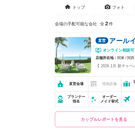
トップ
フォト
2
会場の手配可能な会社
全
件
アール
オンライン相談可
店舗所在地：
関東
関西
【 2026.1月 新チ
直営会場
現地店舗
プランナー
オーダー
指名
メイド挙式
カップルレポートを見る