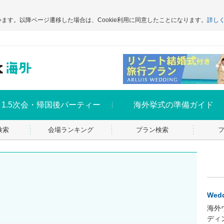
います。以降ページ遷移した場合は、Cookie利用に同意したことになります。
詳し
1.5次会・帰国後パーティー
海外挙式の準備ガイド
検索
会場ランキング
プラン検索
Wedd
海外
ディ