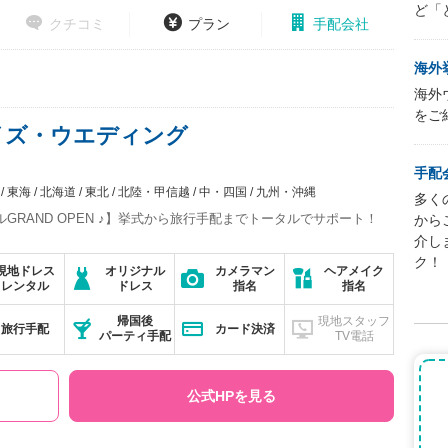
ど「
クチコミ
プラン
手配会社
海外
海外
をご
イズ・ウエディング
手配
東海
北海道
東北
北陸・甲信越
中・四国
九州・沖縄
多く
ャペルGRAND OPEN ♪】挙式から旅行手配までトータルでサポート！
から
介し
ク！
現地ドレス
オリジナル
カメラマン
ヘアメイク
レンタル
ドレス
指名
指名
帰国後
現地スタッフ
旅行手配
カード決済
パーティ手配
TV電話
公式HPを見る