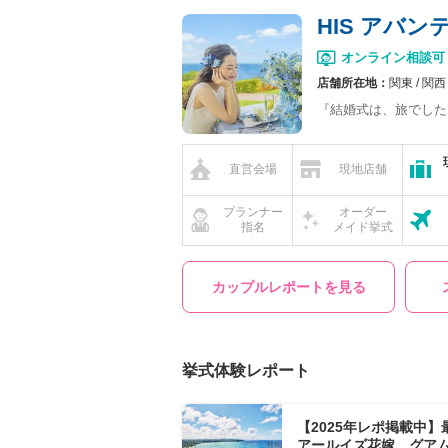
HIS アバ
オンライン相談可
店舗所在地：
関東
関西
『結婚式は、旅でした
直営会場
現地店舗
プランナー
オーダー
指名
メイド挙式
カップルレポートを見る
挙式体験レポート
【2025年レポ掲載中】
アールイズ花嫁 グア