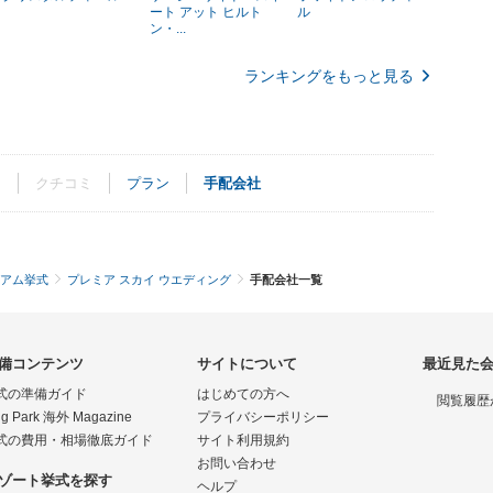
ート アット ヒルト
ル
ン・...
ランキングをもっと見る
ト
クチコミ
プラン
手配会社
アム挙式
プレミア スカイ ウエディング
手配会社一覧
備コンテンツ
サイトについて
最近見た
式の準備ガイド
はじめての方へ
閲覧履歴
g Park 海外 Magazine
プライバシーポリシー
式の費用・相場徹底ガイド
サイト利用規約
お問い合わせ
ゾート挙式を探す
ヘルプ