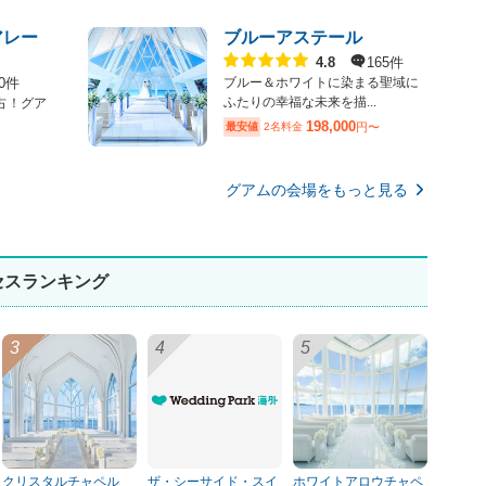
アレー
ブルーアステール
点数
165件
4.8
0件
ブルー＆ホワイトに染まる聖域に
ふたりの幸福な未来を描...
占！グア
198,000
最安値
2名料金
円〜
グアムの会場をもっと見る
セスランキング
クリスタルチャペル
ザ・シーサイド・スイ
ホワイトアロウチャペ