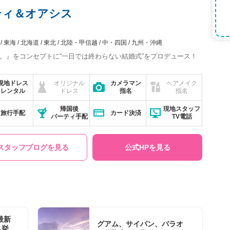
ンティ＆オアシス
東海
北海道
東北
北陸・甲信越
中・四国
九州・沖縄
。』をコンセプトに“一日では終わらない結婚式”をプロデュース！
現地ドレス
オリジナル
カメラマン
ヘアメイク
レンタル
ドレス
指名
指名
帰国後
現地スタッフ
旅行手配
カード決済
パーティ手配
TV電話
スタッフブログを見る
公式HPを見る
最新
グアム、サイパン、パラオ
ム挙