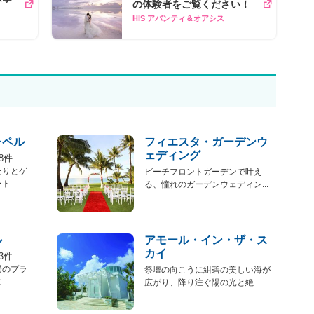
の体験者をご覧ください！
HIS アバンティ＆オアシス
ャペル
フィエスタ・ガーデンウ
ェディング
8件
たりとゲ
ビーチフロントガーデンで叶え
...
る、憧れのガーデンウェディン...
ル
アモール・イン・ザ・ス
カイ
3件
景のプラ
祭壇の向こうに紺碧の美しい海が
に
広がり、降り注ぐ陽の光と絶...