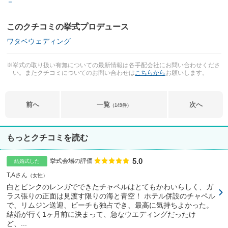
－
このクチコミの挙式プロデュース
ワタベウェディング
※挙式の取り扱い有無についての最新情報は各手配会社にお問い合わせくださ
い。またクチコミについてのお問い合わせは
こちらから
お願いします。
前へ
一覧
次へ
（149件）
もっとクチコミを読む
5.0
点数
挙式会場の評価
結婚式した
T,Aさん
女性
白とピンクのレンガでできたチャペルはとてもかわいらしく、ガ
ラス張りの正面は見渡す限りの海と青空！ ホテル併設のチャペル
で、リムジン送迎、ビーチも独占でき、最高に気持ちよかった。
結婚が行く1ヶ月前に決まって、急なウエディングだったけ
ど、...