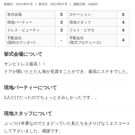
投稿日：2011年07月
挙式日：2011年07月
渡航日程：4泊5日
5
5
挙式会場
ロケーション
3
4
現地パーティー
現地スタッフ
3
4
ドレス・ビューティ
フォト・ビデオ
手配会社
手配会社
-
4
(国内カウンター)
(挙式プロデュース)
挙式会場について
サンビトレス最高！！
ドアが開いたとたん海が見渡すことができ、最高にステキでした。
現地パーティーについて
2人だけだったのでちょっとさみしかったです…。
現地スタッフについて
ぶっつけ本番なのでとまどっていた私たちをさりげなくエスコート
して下さいました。感謝です。