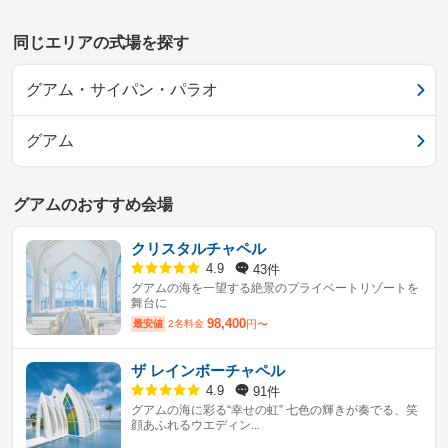
同じエリアの式場を探す
グアム・サイパン・パラオ
グアム
グアムのおすすめ会場
クリスタルチャペル
43件
4.9
グアムの海を一望する絶景のプライベートリゾートを
舞台に
98,400
最安値
2名料金
円〜
ザ レインボーチャペル
91件
4.9
グアムの海に彩る“幸せの虹” 七色の輝きが奏でる、笑
顔あふれるウエディン...