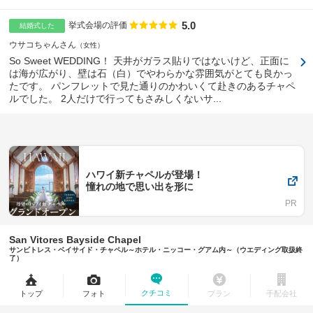
5.0
点数
挙式会場の評価
結婚式した
ウサコちゃんさん
女性
So Sweet WEDDING！ 天井がガラス貼りではないけど、正面に
は海が広がり、壁は石（白）でやわらかな雰囲気がとても良かっ
たです。 パンフレットで見た通りのかわいくて赴きのあるチャペ
ルでした。 2人だけで行ってもさみしくないサ...
ハワイ新チャペルが登場！
憧れの地で思い出を形に
San Vitores Bayside Chapel
サンビトレス・ベイサイド・チャペル～ホテル・ニッコー・グアム内～（ウエディング取扱終
了）
クチコミ
トップ
フォト
プラン
手配会社