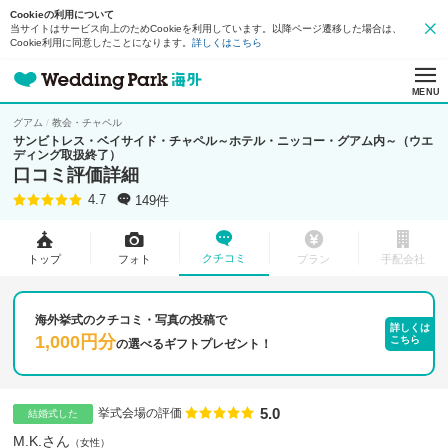
Cookieの利用について
当サイトはサービス向上のためCookieを利用しています。以降ページ遷移した場合は、
Cookie利用に同意したことになります。
詳しくはこちら
MENU
グアム
教会・チャペル
サンビトレス・ベイサイド・チャペル～ホテル・ニッコー・グアム内～（ウエ
ディング取扱終了）
口コミ評価詳細
149件
4.7
クチコミ
トップ
フォト
プラン
手配会社
海外挙式のクチコミ・写真の投稿で
詳しくは
1,000円分
こちら
の
選べるギフトプレゼント！
5.0
点数
挙式会場の評価
結婚式した
M.K.さん
女性