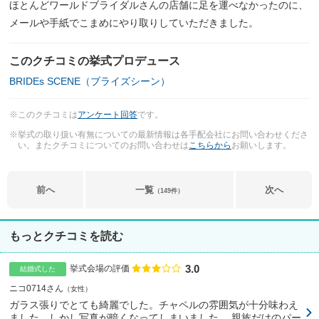
ほとんどワールドブライダルさんの店舗に足を運べなかったのに、
メールや手紙でこまめにやり取りしていただきました。
このクチコミの挙式プロデュース
BRIDEs SCENE（ブライズシーン）
※このクチコミは
アンケート回答
です。
※挙式の取り扱い有無についての最新情報は各手配会社にお問い合わせくださ
い。またクチコミについてのお問い合わせは
こちらから
お願いします。
前へ
一覧
次へ
（149件）
もっとクチコミを読む
3.0
点数
挙式会場の評価
結婚式した
ニコ0714さん
女性
ガラス張りでとても綺麗でした。チャペルの雰囲気が十分味わえ
ました。しかし写真が暗くなってしまいました。 親族だけのパー