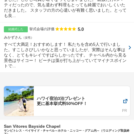
ティだったので、気も遣わず料理もとっても綺麗でおいしくいた
だきました。 スタッフの方の心遣いが有難く思いました。とって
も良...
5.0
点数
挙式会場の評価
結婚式した
みかずさん
女性
すべて大満足！おすすめします！ 私たちを含め5人で行いまし
た。すこしさびしいかなと思っていましたが、実際はそんな事は
なく、とてもキレイですばらしかったです。 チャペル内から見る
景色はサイコー！ ビーチは藻が打ち上がっていてマイナスポイン
トで...
ハワイ宿泊3泊プレゼント
更に基本挙式料50%OFF！
San Vitores Bayside Chapel
サンビトレス・ベイサイド・チャペル～ホテル・ニッコー・グアム内～（ウエディング取扱終