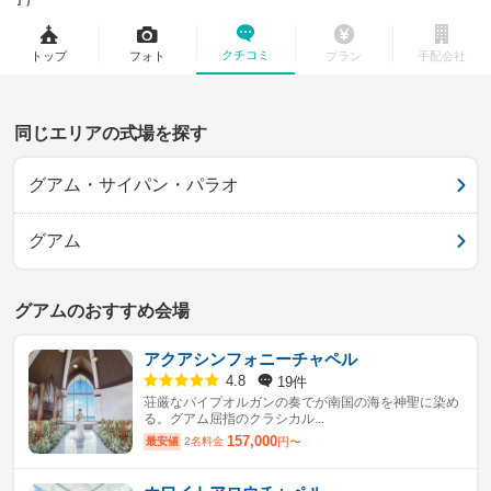
了）
クチコミ
トップ
フォト
プラン
手配会社
同じエリアの式場を探す
グアム・サイパン・パラオ
グアム
グアムのおすすめ会場
アクアシンフォニーチャペル
19件
4.8
荘厳なパイプオルガンの奏でが南国の海を神聖に染め
る。グアム屈指のクラシカル...
157,000
最安値
2名料金
円〜