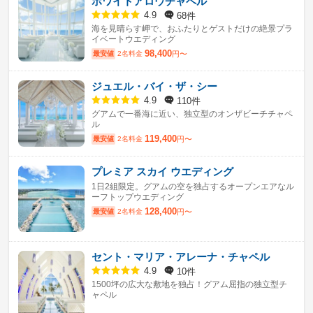
ホワイトアロウチャペル
68件
4.9
海を見晴らす岬で、おふたりとゲストだけの絶景プラ
イベートウエディング
98,400
最安値
2名料金
円〜
ジュエル・バイ・ザ・シー
110件
4.9
グアムで一番海に近い、独立型のオンザビーチチャペ
ル
119,400
最安値
2名料金
円〜
プレミア スカイ ウエディング
1日2組限定。グアムの空を独占するオープンエアなル
ーフトップウエディング
128,400
最安値
2名料金
円〜
セント・マリア・アレーナ・チャペル
10件
4.9
1500坪の広大な敷地を独占！グアム屈指の独立型チ
ャペル