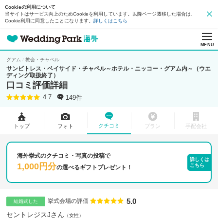
Cookieの利用について
当サイトはサービス向上のためCookieを利用しています。以降ページ遷移した場合は、
Cookie利用に同意したことになります。
詳しくはこちら
MENU
グアム
教会・チャペル
サンビトレス・ベイサイド・チャペル～ホテル・ニッコー・グアム内～（ウエ
ディング取扱終了）
口コミ評価詳細
149件
4.7
クチコミ
トップ
フォト
プラン
手配会社
海外挙式のクチコミ・写真の投稿で
詳しくは
1,000円分
こちら
の
選べるギフトプレゼント！
5.0
点数
挙式会場の評価
結婚式した
セントレジスJさん
女性