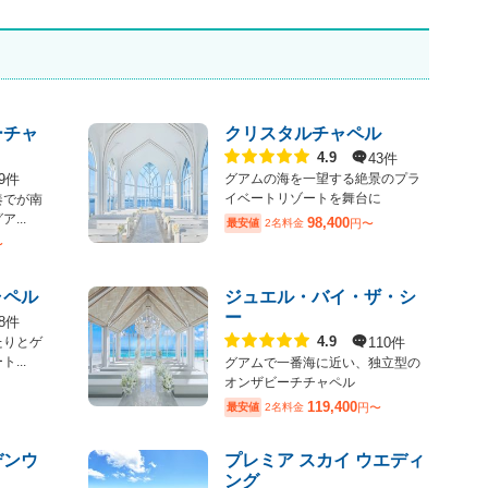
ーチャ
クリスタルチャペル
点数
43件
4.9
9件
グアムの海を一望する絶景のプラ
イベートリゾートを舞台に
奏でが南
...
98,400
最安値
2名料金
円〜
〜
ャペル
ジュエル・バイ・ザ・シ
ー
8件
点数
110件
4.9
たりとゲ
...
グアムで一番海に近い、独立型の
オンザビーチチャペル
119,400
最安値
2名料金
円〜
デンウ
プレミア スカイ ウエディ
ング