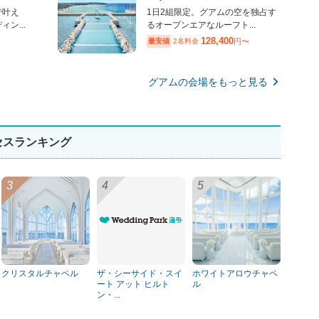
で叶え
1日2組限定。グアムの空を独占す
ン...
るオープンエアなルーフト...
128,400
最安値
2名料金
円〜
グアムの会場をもっと見る
セスランキング
クリスタルチャペル
ザ・シーサイド・スイ
ホワイトアロウチャペ
ート アット ヒルト
ル
ン・...