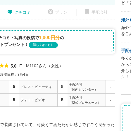
ど「
クチコミ
プラン
手配会社
海外
海外
をご
1,000円分
チコミ・写真の投稿で
の
トプレゼント！
詳しくはこちら
手配
多く
から
F・M1102さん
女性
5.0
点数
介し
渡航日程：3泊4日
ク！
手配会社
5
5
-
ドレス・ビューティ
（国内カウンター）
手配会社
5
5
-
フォト・ビデオ
（挙式プロデュース）
で装飾されていて、可愛くてあたたかい感じですごく良かった