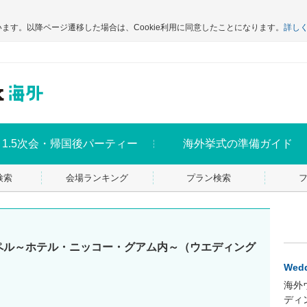
います。以降ページ遷移した場合は、Cookie利用に同意したことになります。
詳し
1.5次会・帰国後パーティー
海外挙式の準備ガイド
検索
会場ランキング
プラン検索
ペル～ホテル・ニッコー・グアム内～（ウエディング
Wedd
海外
ディ