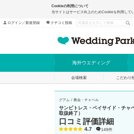
Cookieの利用について
当サイトはサービス向上のためCookieを利用して
ログイン／新規登録
クチコミ投稿
海外ウエディング
会場検索
こだわり
グアム
教会・チャペル
サンビトレス・ベイサイド・チャ
取扱終了）
口コミ評価詳細
4.7
点数
149件