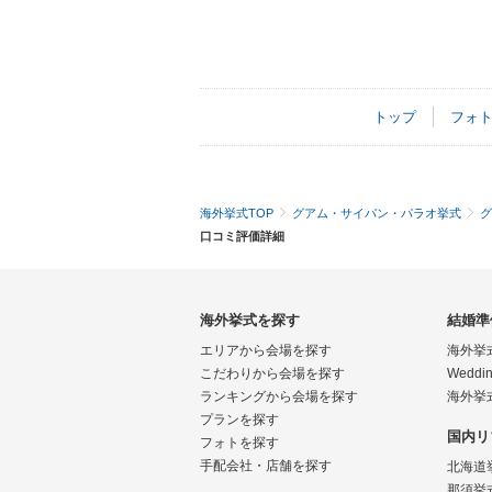
トップ
フォ
海外挙式TOP
グアム・サイパン・パラオ挙式
グ
口コミ評価詳細
海外挙式を探す
結婚準
エリアから会場を探す
海外挙
こだわりから会場を探す
Weddin
ランキングから会場を探す
海外挙
プランを探す
国内リ
フォトを探す
手配会社・店舗を探す
北海道
那須挙