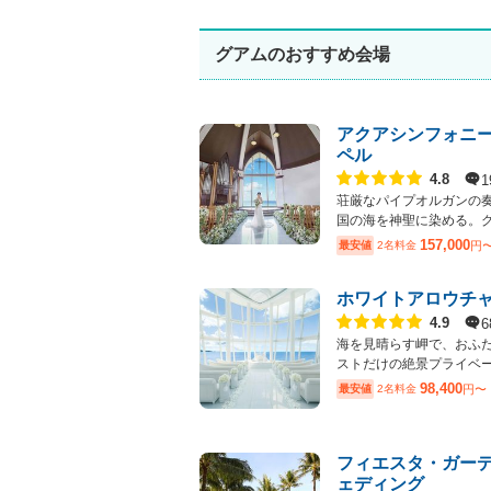
グアムのおすすめ会場
アクアシンフォニ
ペル
点数
1
4.8
荘厳なパイプオルガンの
国の海を神聖に染める。グア
157,000
最安値
2名料金
円
ホワイトアロウチ
点数
6
4.9
海を見晴らす岬で、おふ
ストだけの絶景プライベート
98,400
最安値
2名料金
円〜
フィエスタ・ガー
ェディング