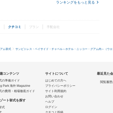
ランキングをもっと見る
ト
クチコミ
プラン
手配会社
アム挙式
サンビトレス・ベイサイド・チャペル～ホテル・ニッコー・グアム内～（ウエ
備コンテンツ
サイトについて
最近見た
式の準備ガイド
はじめての方へ
閲覧履歴
g Park 海外 Magazine
プライバシーポリシー
式の費用・相場徹底ガイド
サイト利用規約
お問い合わせ
ゾート挙式を探す
ヘルプ
ログイン
挙式
クチコミ投稿
式