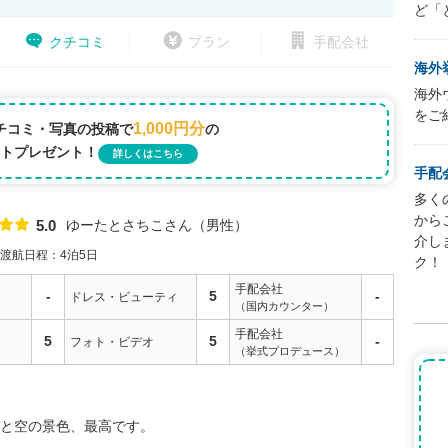
ど「
クチコミ
プラン
手配会社
海外
海外
をご
1,000円分
チコミ・写真の投稿で
の
トプレゼント！
詳しくはこちら
手配
多く
から
ゆーたとさちこさん
男性
5.0
点数
介し
渡航日程：4泊5日
ク！
手配会社
-
5
-
ドレス・ビューティ
（国内カウンター）
手配会社
5
5
-
フォト・ビデオ
（挙式プロデュース）
と空の景色、最高です。