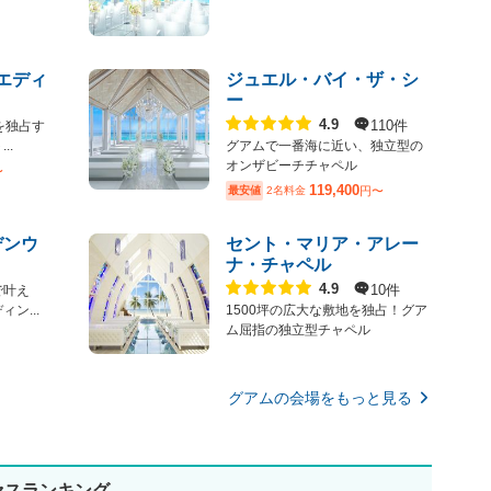
ウエディ
ジュエル・バイ・ザ・シ
ー
点数
110件
4.9
を独占す
..
グアムで一番海に近い、独立型の
オンザビーチチャペル
〜
119,400
最安値
2名料金
円〜
デンウ
セント・マリア・アレー
ナ・チャペル
点数
10件
4.9
で叶え
ン...
1500坪の広大な敷地を独占！グア
ム屈指の独立型チャペル
グアムの会場をもっと見る
セスランキング