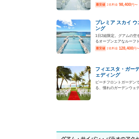
98,400
最安値
2名料金
円〜
プレミア スカイ 
ング
1日2組限定。グアムの空
るオープンエアなルーフト.
128,400
最安値
2名料金
円
フィエスタ・ガー
ェディング
ビーチフロントガーデン
る、憧れのガーデンウェディ
グアム・サイパン・パラオのアク