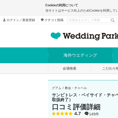
Cookieの利用について
当サイトはサービス向上のためCookieを利用して
ログイン／新規登録
クチコミ投稿
海外ウエディング
会場検索
こだわり
グアム
教会・チャペル
サンビトレス・ベイサイド・チャ
取扱終了）
口コミ評価詳細
4.7
点数
149件