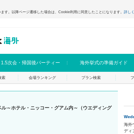
います。以降ページ遷移した場合は、Cookie利用に同意したことになります。
詳し
1.5次会・帰国後パーティー
海外挙式の準備ガイド
検索
会場ランキング
プラン検索
ペル～ホテル・ニッコー・グアム内～（ウエディング
Wedd
海外
ディ