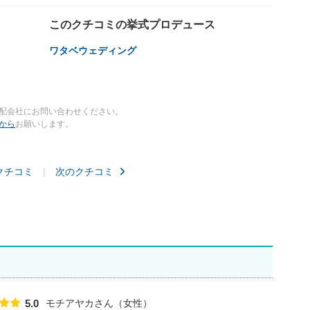
このクチコミの挙式プロデュース
ワタベウェディング
配会社にお問い合わせください。
から
お願いします。
クチコミ
次のクチコミ
モチアヤカさん
女性
5.0
点数