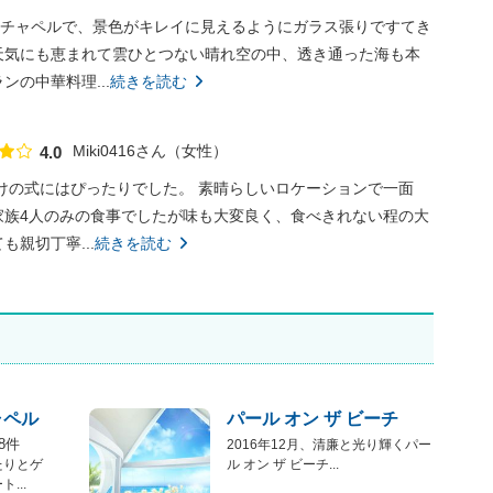
チャペルで、景色がキレイに見えるようにガラス張りですてき
天気にも恵まれて雲ひとつない晴れ空の中、透き通った海も本
の中華料理...
続きを読む
Miki0416さん
女性
4.0
点数
けの式にはぴったりでした。 素晴らしいロケーションで一面
家族4人のみの食事でしたが味も大変良く、食べきれない程の大
親切丁寧...
続きを読む
ャペル
パール オン ザ ビーチ
8件
2016年12月、清廉と光り輝くパー
たりとゲ
ル オン ザ ビーチ...
...