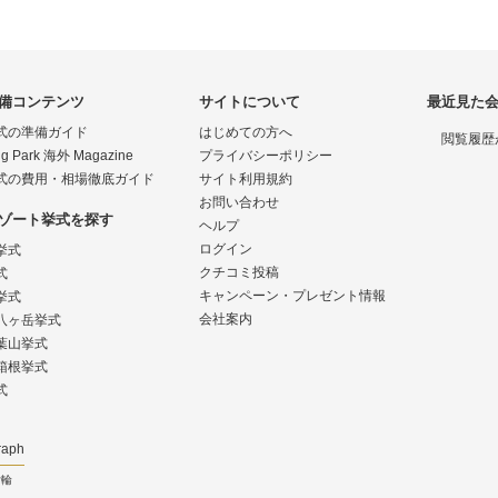
備コンテンツ
サイトについて
最近見た
式の準備ガイド
はじめての方へ
閲覧履歴
g Park 海外 Magazine
プライバシーポリシー
式の費用・相場徹底ガイド
サイト利用規約
お問い合わせ
ゾート挙式を探す
ヘルプ
ログイン
挙式
クチコミ投稿
式
キャンペーン・プレゼント情報
挙式
会社案内
八ヶ岳挙式
葉山挙式
箱根挙式
式
raph
指輪