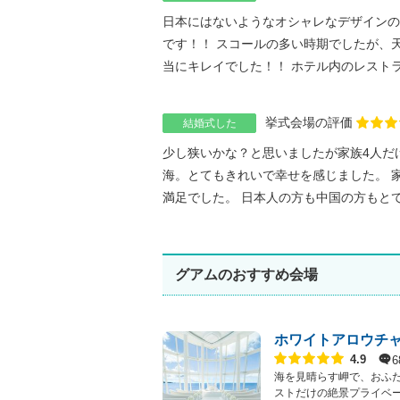
日本にはないようなオシャレなデザインの
です！！ スコールの多い時期でしたが、
当にキレイでした！！ ホテル内のレストラン
挙式会場の評価
結婚式した
少し狭いかな？と思いましたが家族4人だ
海。とてもきれいで幸せを感じました。 
満足でした。 日本人の方も中国の方もとても
グアムのおすすめ会場
ホワイトアロウチ
点数
6
4.9
海を見晴らす岬で、おふ
ストだけの絶景プライベート