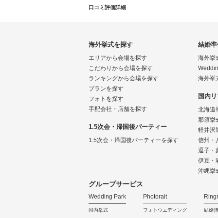
口コミ評価詳細
海外挙式を探す
結婚準
エリアから会場を探す
海外挙
こだわりから会場を探す
Weddin
ランキングから会場を探す
海外挙
プランを探す
国内リ
フォトを探す
手配会社・店舗を探す
北海道
那須挙
1.5次会・帰国後パーティー
軽井沢
1.5次会・帰国後パーティーを探す
信州・
逗子・
伊豆・
沖縄挙
グループサービス
Wedding Park
Photorait
Ring
国内挙式
フォトウエディング
結婚