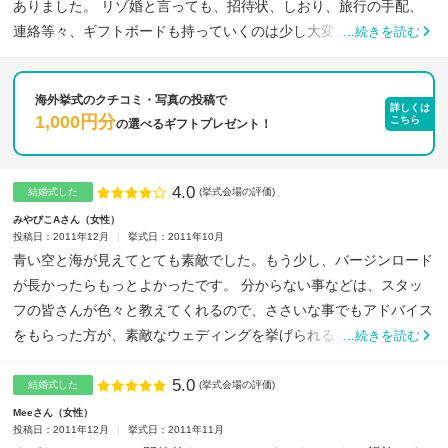
ありました。 リゾ婚と言っても、招待状、しおり、旅行の手配、
連絡等々、ギフトボードも持っていくのは少し大変。打合せも少
…続きを読む
な...
海外挙式のクチコミ・写真の投稿で
詳しくは
1,000円分
こちら
の
選べるギフトプレゼント！
4.0
点数
結婚式した
(挙式会場の評価)
みやびこAさん
女性
投稿日：2011年12月
挙式日：2011年10月
青い空と海が見えてとても素敵でした。もう少し、バージンロード
が長かったらもっとよかったです。 分からない事などは、スタッ
フの皆さんが色々と教えてくれるので、ささいな事でもアドバイス
をもらった方が、素敵なウェディングを挙げられると思いました...
…続きを読む
5.0
点数
結婚式した
(挙式会場の評価)
Meeさん
女性
投稿日：2011年12月
挙式日：2011年11月