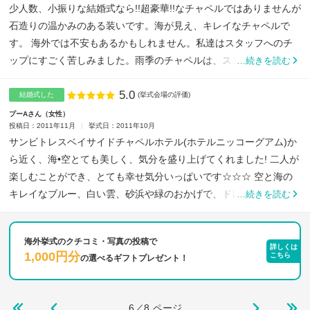
少人数、小振りな結婚式なら!!超豪華!!なチャペルではありませんが
石造りの温かみのある装いです。海が見え、キレイなチャペルで
す。 海外では不安もあるかもしれません。私達はスタッフへのチ
ップにすごく苦しみました。雨季のチャペルは、スコールが...
…続きを読む
5.0
点数
結婚式した
(挙式会場の評価)
プーAさん
女性
投稿日：2011年11月
挙式日：2011年10月
サンビトレスベイサイドチャペルホテル(ホテルニッコーグアム)か
ら近く、海•空とても美しく、気分を盛り上げてくれました! 二人が
楽しむことができ、とても幸せ気分いっぱいです☆☆☆ 空と海の
キレイなブルー、白い雲、砂浜や緑のおかげで、ドレスや...
…続きを読む
海外挙式のクチコミ・写真の投稿で
詳しくは
1,000円分
こちら
の
選べるギフトプレゼント！
6／8
ページ