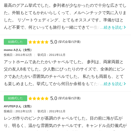
最高のグアム挙式でした。参列者が少なかったので十分な広さでし
た。外観もとてもかわいらしくって、メルヘンチックで気に入りま
した。 リゾートウェディング、とてもオススメです。準備がほと
んど不要で、何といっても旅行も一緒にできて一生の思い出にな...
…続きを読む
5.0
点数
結婚式した
(挙式会場の評価)
momo Aさん
女性
投稿日：2011年12月
挙式日：2011年11月
アットホームであたたかいチャペルでした。 参列は、両家両親と
父の友人8名でした。少人数にぴったりのサイズで、全体的にピン
クであたたかい雰囲気のチャペルでした。 私たちも両親も、とて
も楽しめました。挙式してから何日か余裕をもてたので、ゆっ...
…続きを読む
5.0
点数
結婚式した
(挙式会場の評価)
AYUTEPさん
女性
投稿日：2011年12月
挙式日：2011年11月
レンガ作りのピンクが基調のチャペルでした。目の前に海が広が
り、明るく、温かな雰囲気のチャペルです。キャンドル点灯儀式が