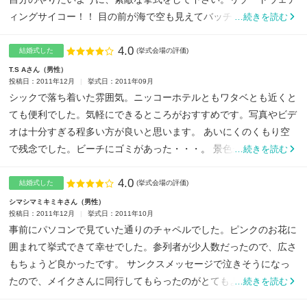
ィングサイコー！！ 目の前が海で空も見えてバッチリ！！...
…続きを読む
4.0
点数
結婚式した
(挙式会場の評価)
T.S Aさん
男性
投稿日：2011年12月
挙式日：2011年09月
シックで落ち着いた雰囲気。ニッコーホテルともワタベとも近くと
ても便利でした。気軽にできるところがおすすめです。写真やビデ
オは十分すぎる程多い方が良いと思います。 あいにくのくもり空
で残念でした。ビーチにゴミがあった・・・。 景色がとても...
…続きを読む
4.0
点数
結婚式した
(挙式会場の評価)
シマシマミキミキさん
男性
投稿日：2011年12月
挙式日：2011年10月
事前にパソコンで見ていた通りのチャペルでした。ピンクのお花に
囲まれて挙式できて幸せでした。参列者が少人数だったので、広さ
もちょうど良かったです。 サンクスメッセージで泣きそうになっ
たので、メイクさんに同行してもらったのがとてもよかったです...
…続きを読む