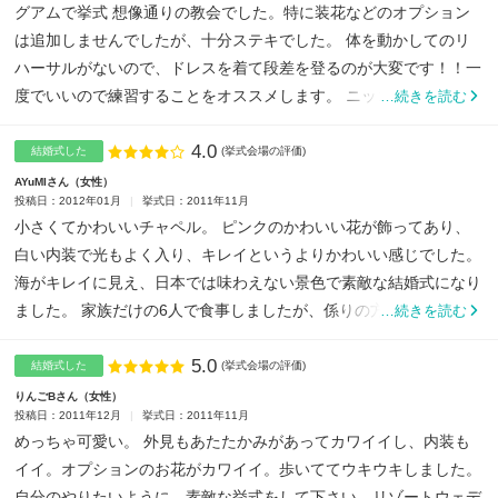
グアムで挙式 想像通りの教会でした。特に装花などのオプション
は追加しませんでしたが、十分ステキでした。 体を動かしてのリ
ハーサルがないので、ドレスを着て段差を登るのが大変です！！一
度でいいので練習することをオススメします。 ニッコーホテ...
…続きを読む
4.0
点数
結婚式した
(挙式会場の評価)
AYuMIさん
女性
投稿日：2012年01月
挙式日：2011年11月
小さくてかわいいチャペル。 ピンクのかわいい花が飾ってあり、
白い内装で光もよく入り、キレイというよりかわいい感じでした。
海がキレイに見え、日本では味わえない景色で素敵な結婚式になり
ました。 家族だけの6人で食事しましたが、係りの方も親切...
…続きを読む
5.0
点数
結婚式した
(挙式会場の評価)
りんごBさん
女性
投稿日：2011年12月
挙式日：2011年11月
めっちゃ可愛い。 外見もあたたかみがあってカワイイし、内装も
イイ。オプションのお花がカワイイ。歩いててウキウキしました。
自分のやりたいように、素敵な挙式をして下さい。リゾートウェデ