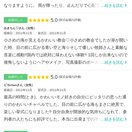
なりますように。 雨が降ったり、止んだりで心配でしたが、挙...
…続きを読む
5.0
点数
結婚式した
(挙式会場の評価)
みきちん♡さん
女性
投稿日：2011年11月
挙式日：2011年11月
小さめの海が見えるかわいい教会♡小さめの教会でしたが扉が開い
た時、目の前に広がる青い空と海☆そして優しい牧師さんと素敵な
音楽に感動!!国内では絶対に味わえない体験!! 1回しか出来ないので
後悔しないようにヘアやメイク、写真撮影のポーズを色...
…続きを読む
5.0
点数
結婚式した
(挙式会場の評価)
ピヨchanさん
女性
投稿日：2011年11月
挙式日：2011年11月
最高の時間(とき)。かわいいモノ好きの自分にピッタリの思った通
りのかわいいチャペルでした。目の前に広がる海もまさに絶景で、
楽しい挙式になりました!! 自分自身が開放的な気持ちになれて、参
列者の人たちにも好評でした。本当に出発までの準備が楽...
…続きを読む