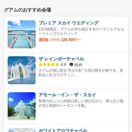
グアムのおすすめ会場
プレミア スカイ ウエディング
1日2組限定。グアムの空を独占するオープンエアなル
ーフトップウエディング
128,400
最安値
2名料金
円〜
ザ レインボーチャペル
91件
4.9
グアムの海に彩る“幸せの虹” 七色の輝きが奏でる、笑
顔あふれるウエディン...
アモール・イン・ザ・スカイ
祭壇の向こうに紺碧の美しい海が広がり、降り注ぐ陽
の光と絶妙のハーモニーを魅...
ホワイトアロウチャペル