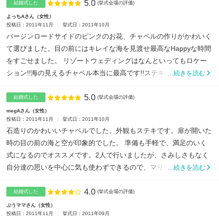
5.0
点数
結婚式した
(挙式会場の評価)
よっちAさん
女性
投稿日：2011年11月
挙式日：2011年10月
バージンロードサイドのピンクのお花、チャペルの作りがかわいく
て選びました。目の前にはキレイな海を見渡せ最高なHappyな時間
をすごせました。 リゾートウェディングはなんといってもロケー
ション!!海の見えるチャペル本当に最高です!!ステキな...
…続きを読む
5.0
点数
結婚式した
(挙式会場の評価)
megAさん
女性
投稿日：2011年11月
挙式日：2011年10月
石造りのかわいいチャペルでした。外観もステキです。扉が開いた
時の目の前の海と空が印象的でした。 準備も手軽で、満足のいく
式になるのでオススメです。2人で行いましたが、さみしさもなく
自分達の思いを中心に気も使わずできるので、マリッジブルーに...
…続きを読む
4.0
点数
結婚式した
(挙式会場の評価)
ぷうママさん
女性
投稿日：2011年11月
挙式日：2011年09月