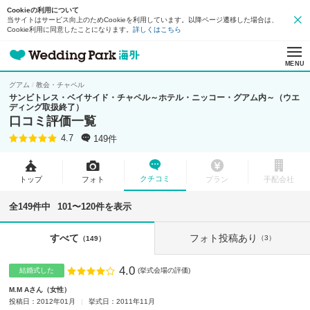
Cookieの利用について
当サイトはサービス向上のためCookieを利用しています。以降ページ遷移した場合は、
Cookie利用に同意したことになります。
詳しくはこちら
MENU
グアム
教会・チャペル
サンビトレス・ベイサイド・チャペル～ホテル・ニッコー・グアム内～（ウエ
ディング取扱終了）
口コミ評価一覧
149件
4.7
クチコミ
トップ
フォト
プラン
手配会社
全149件中
101〜120件を表示
フォト投稿あり
すべて
（3）
（149）
4.0
点数
結婚式した
(挙式会場の評価)
M.M Aさん
女性
投稿日：2012年01月
挙式日：2011年11月