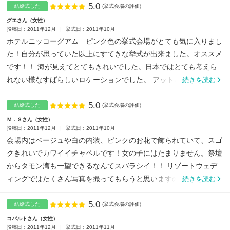
5.0
点数
結婚式した
(挙式会場の評価)
グエさん
女性
投稿日：2011年12月
挙式日：2011年10月
ホテルニッコーグアム ピンク色の挙式会場がとても気に入りまし
た！自分が思っていた以上にすてきな挙式が出来ました。オススメ
です！！ 海が見えてとてもきれいでした。日本ではとても考えら
れない様なすばらしいロケーションでした。 アットホームでとて...
…続きを読む
5.0
点数
結婚式した
(挙式会場の評価)
Ｍ．Ｓさん
女性
投稿日：2011年12月
挙式日：2011年10月
会場内はベージュや白の内装、ピンクのお花で飾られていて、スゴ
クきれいでカワイイチャペルです！女の子にはたまりません。祭壇
からタモン湾も一望できるなんてスバラシイ！！ リゾートウェデ
ィングではたくさん写真を撮ってもらうと思いますので、お気に...
…続きを読む
5.0
点数
結婚式した
(挙式会場の評価)
コバルトさん
女性
投稿日：2011年12月
挙式日：2011年11月