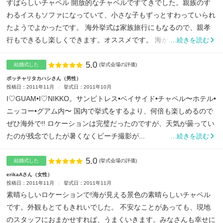
すばらしいチャペル 開放的なチャペルですてきでした。親族のす
わるイスもソファになっていて、小さな子もずっとすわっていられ
たようでよかったです。 海外挙式は家族旅行にもなるので、親孝
行もできるし楽しくできます。オススメです。 海が目の前な...
…続きを読む
5.0
点数
結婚式した
(挙式会場の評価)
ポッチャリタカハシさん
男性
投稿日：2011年11月
挙式日：2011年10月
I♡GUAM•I♡NIKKO。サンビトレス•ベイサイド•チャペル〜ホテル•
ニッコー•グアム内〜 国内で挙式をするより、何倍も楽しめるので
ぜひ海外で!! ロケーションは完璧だったのですが、天気が曇ってい
たのが残念でしたが暑くなくビーチ撮影が...
…続きを読む
5.0
点数
結婚式した
(挙式会場の評価)
erikaAさん
女性
投稿日：2011年11月
挙式日：2011年11月
素晴らしいロケーションで!海が見える景色の素晴らしいチャペル
です。外観もとてもきれいでした。 不安なことがあっても、現地
のスタッフにおまかせすれば、うまくいきます。みなさんも幸せに