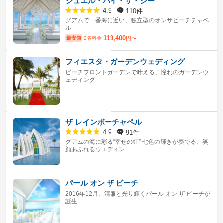
ジュエル・バイ・ザ・シー
110件
4.9
グアムで一番海に近い、独立型のオンザビーチチャペ
ル
119,400
最安値
2名料金
円〜
フィエスタ・ガーデンウェディング
ビーチフロントガーデンで叶える、憧れのガーデンウ
ェディング
ザ レインボーチャペル
91件
4.9
グアムの海に彩る“幸せの虹” 七色の輝きが奏でる、笑
顔あふれるウエディン...
パール オン ザ ビーチ
2016年12月、清廉と光り輝くパール オン ザ ビーチが
誕生