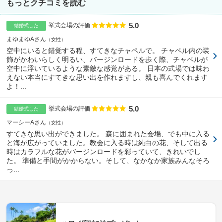
もっとクチコミを読む
5.0
点数
挙式会場の評価
結婚式した
まゆまゆAさん
女性
空中にいると錯覚する程、すてきなチャペルで。 チャペル内の装
飾がかわいらしく明るい、バージンロードを歩く際、チャペルが
空中に浮いているような素敵な感覚がある。 日本の式場では味わ
えない本当にすてきな思い出を作れますし、親も喜んでくれます
よ！...
5.0
点数
挙式会場の評価
結婚式した
マーシーAさん
女性
すてきな思い出ができました。 森に囲まれた会場、でも中に入る
と海が広がっていました。教会に入る時は純白の花、そして出る
時はカラフルな花がバージンロードを彩っていて、きれいでし
た。 準備と手間がかからない。そして、なかなか家族みんなそろ
っ...