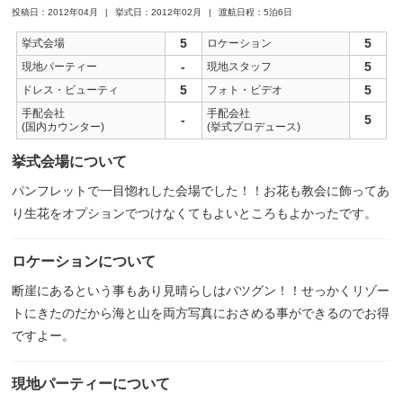
投稿日：2012年04月
挙式日：2012年02月
渡航日程：5泊6日
5
5
挙式会場
ロケーション
-
5
現地パーティー
現地スタッフ
5
5
ドレス・ビューティ
フォト・ビデオ
手配会社
手配会社
-
5
(国内カウンター)
(挙式プロデュース)
挙式会場について
パンフレットで一目惚れした会場でした！！お花も教会に飾ってあ
り生花をオプションでつけなくてもよいところもよかったです。
ロケーションについて
断崖にあるという事もあり見晴らしはバツグン！！せっかくリゾー
トにきたのだから海と山を両方写真におさめる事ができるのでお得
ですよー。
現地パーティーについて