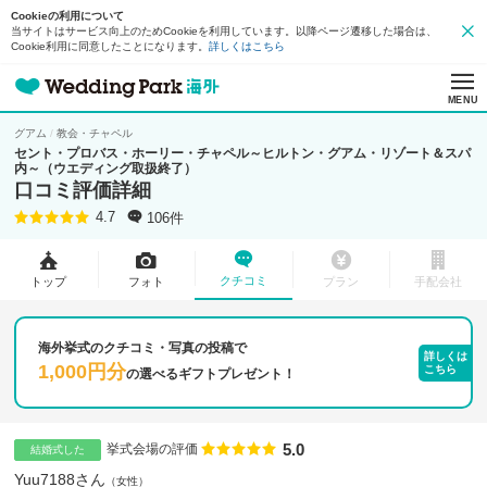
Cookieの利用について
当サイトはサービス向上のためCookieを利用しています。以降ページ遷移した場合は、
Cookie利用に同意したことになります。
詳しくはこちら
MENU
グアム
教会・チャペル
セント・プロバス・ホーリー・チャペル～ヒルトン・グアム・リゾート＆スパ
内～（ウエディング取扱終了）
口コミ評価詳細
106件
4.7
クチコミ
トップ
フォト
プラン
手配会社
海外挙式のクチコミ・写真の投稿で
詳しくは
1,000円分
こちら
の
選べるギフトプレゼント！
5.0
点数
挙式会場の評価
結婚式した
Yuu7188さん
女性