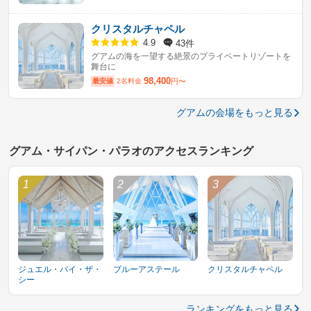
クリスタルチャペル
43件
4.9
グアムの海を一望する絶景のプライベートリゾートを
舞台に
98,400
最安値
2名料金
円〜
グアムの会場をもっと見る
グアム・サイパン・パラオのアクセスランキング
ジュエル・バイ・ザ・
ブルーアステール
クリスタルチャペル
シー
ランキングをもっと見る