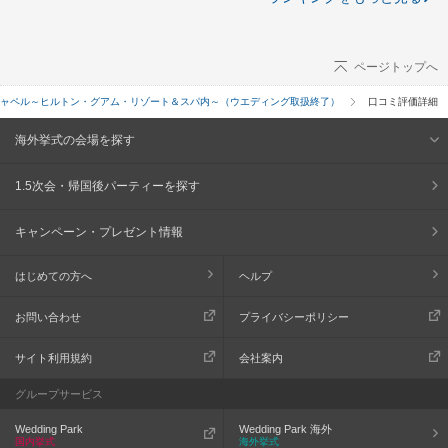
ページトップへ
ャペル～ヒルトン・グアム・リゾート＆スパ内～（ウエディング取扱終了）
口コミ評価詳細
海外挙式の会場を探す
1.5次会・帰国後パーティーを探す
キャンペーン・プレゼント情報
はじめての方へ
ヘルプ
お問い合わせ
プライバシーポリシー
サイト利用規約
会社案内
グループサービス
Wedding Park
Wedding Park 海外
国内挙式
海外挙式