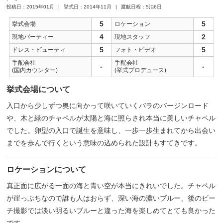
投稿日：2015年01月
挙式日：2014年11月
渡航日程：5泊6日
5
5
挙式会場
ロケーション
4
2
現地パーティー
現地スタッフ
5
5
ドレス・ビューティ
フォト・ビデオ
手配会社
手配会社
-
-
(国内カウンター)
(挙式プロデュース)
挙式会場について
入口から少しずつ奥に向かって咲いていくバラのバージンロード
や、木と緑のチャペルが太陽と海に照らされ本当に美しいチャペル
でした。卵型の入口で誕生を意味し、一歩一歩生まれてから出会い
までを歩んで行くという意味の込められた設計もすてきです。
ロケーションについて
真正面に広がる一面の海と青い空が本当にきれいでした。チャペル
が崖っぷちなので誰も人はおらず、深い海の濃いブルー、後のビー
チ撮影では淡い明るいブルーと違った海を楽しめてとても良かった