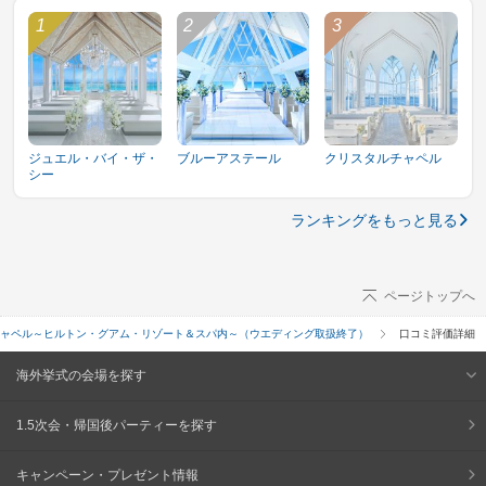
ジュエル・バイ・ザ・
ブルーアステール
クリスタルチャペル
シー
ランキングをもっと見る
ページトップへ
ャペル～ヒルトン・グアム・リゾート＆スパ内～（ウエディング取扱終了）
口コミ評価詳細
海外挙式の会場を探す
1.5次会・帰国後パーティーを探す
キャンペーン・プレゼント情報