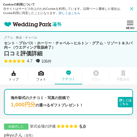
Cookieの利用について
当サイトはサービス向上のためCookieを利用しています。以降ページ遷移した場合は、
Cookie利用に同意したことになります。
詳しくはこちら
MENU
グアム
教会・チャペル
セント・プロバス・ホーリー・チャペル～ヒルトン・グアム・リゾート＆スパ
内～（ウエディング取扱終了）
口コミ評価詳細
106件
4.7
クチコミ
トップ
フォト
プラン
手配会社
海外挙式のクチコミ・写真の投稿で
詳しくは
1,000円分
こちら
の
選べるギフトプレゼント！
5.0
点数
挙式会場の評価
結婚式した
pikyuさん
女性