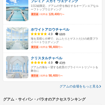
プレミア スカイ ウエディング
1日2組限定。グアムの空を独占するオープンエアなル
ーフトップウエディング
128,400
最安値
2名料金
円〜
ホワイトアロウチャペル
68件
4.9
海を見晴らす岬で、おふたりとゲストだけの絶景プラ
イベートウエディング
98,400
最安値
2名料金
円〜
クリスタルチャペル
43件
4.9
グアムの海を一望する絶景のプライベートリゾートを
舞台に
98,400
最安値
2名料金
円〜
グアムの会場をもっと見る
グアム・サイパン・パラオのアクセスランキング