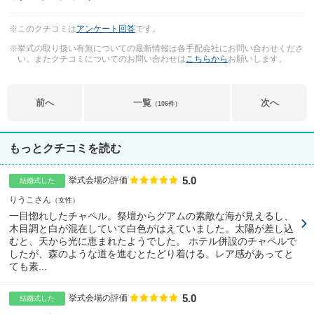
※このクチコミは
アンケート回答
です。
※挙式の取り扱い有無についての最新情報は各手配会社にお問い合わせくださ
い。またクチコミについてのお問い合わせは
こちらから
お願いします。
前へ
一覧
次へ
（106件）
もっとクチコミを読む
5.0
点数
挙式会場の評価
結婚式した
りうこさん
女性
一目惚れしたチャペル。祭壇からグアムの素敵な海が見えるし、
木目調と白が混在していて白色がはえていました。太陽が差し込
むと、天から光に恵まれたようでした。 ホテル併設のチャペルで
したが、森のような道を進むとたどり着ける。レア感があってと
ても素...
5.0
点数
挙式会場の評価
結婚式した