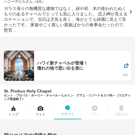
ハニーデビルさん
女性
ガラス張りの無機質な建物ではなく、緑や岩、木の使われたぬく
もりのあるチャペルでとっても気に入りました。 恋人岬が見える
ロケーションで、当日は天気も良く、海がとても綺麗に見えて良
かったです。 家族やごく親しい親族ばかりの食事会だったので、
堅苦...
ハワイ新チャペルが登場！
憧れの地で思い出を形に
St. Probus Holy Chapel
セント・プロバス・ホーリー・チャペル～ヒルトン・グアム・リゾート＆スパ内～（ウエディ
ング取扱終了）
クチコミ
トップ
フォト
プラン
手配会社