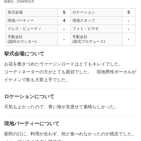
投稿日：2009年02月
5
5
挙式会場
ロケーション
4
-
現地パーティー
現地スタッフ
-
-
ドレス・ビューティ
フォト・ビデオ
手配会社
手配会社
-
-
(国内カウンター)
(挙式プロデュース)
挙式会場について
お花を敷きつめたヴァージンロードはとてもキレイでした。
コーディネーターの方がとても親切でした。 現地男性ボーカルが
イケメンで歌も大変上手でした。
ロケーションについて
天気もよかったので、青い海が見渡せて素晴らしかった。
現地パーティーについて
新郎の口に、料理が合わず、殆ど食べれなかったのが残念でした。