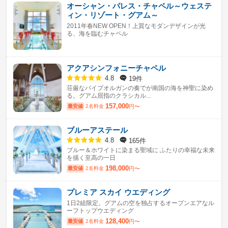
オーシャン・パレス・チャペル～ウェステ
ィン・リゾート・グアム～
2011年春NEW OPEN！上質なモダンデザインが光
る、海を臨むチャペル
アクアシンフォニーチャペル
19件
4.8
荘厳なパイプオルガンの奏でが南国の海を神聖に染め
る。グアム屈指のクラシカル...
157,000
最安値
2名料金
円〜
ブルーアステール
165件
4.8
ブルー＆ホワイトに染まる聖域に ふたりの幸福な未来
を描く至高の一日
198,000
最安値
2名料金
円〜
プレミア スカイ ウエディング
1日2組限定。グアムの空を独占するオープンエアなル
ーフトップウエディング
128,400
最安値
2名料金
円〜