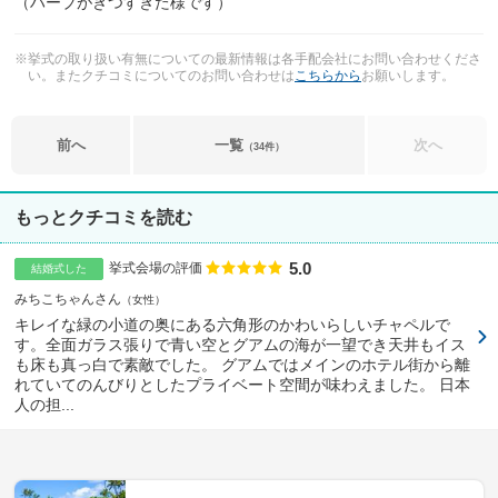
（ハーブがきつすぎた様です）
※挙式の取り扱い有無についての最新情報は各手配会社にお問い合わせくださ
い。またクチコミについてのお問い合わせは
こちらから
お願いします。
前へ
一覧
次へ
（34件）
もっとクチコミを読む
5.0
点数
挙式会場の評価
結婚式した
みちこちゃんさん
女性
キレイな緑の小道の奥にある六角形のかわいらしいチャペルで
す。全面ガラス張りで青い空とグアムの海が一望でき天井もイス
も床も真っ白で素敵でした。 グアムではメインのホテル街から離
れていてのんびりとしたプライベート空間が味わえました。 日本
人の担...