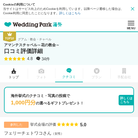
Cookieの利用について
当サイトはサービス向上のためCookieを利用しています。以降ページ遷移した場合は、
Cookie利用に同意したことになります。
詳しくはこちら
MENU
TOP10
グアム
教会・チャペル
アマンテスチャペル～花の教会～
口コミ評価詳細
34件
4.8
クチコミ
トップ
フォト
プラン
手配会社
海外挙式のクチコミ・写真の投稿で
詳しくは
1,000円分
こちら
の
選べるギフトプレゼント！
5.0
点数
挙式会場の評価
参列した
フェリーチェトワコさん
女性