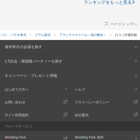
ランキングをもっと見る
ページトップへ
イパン・パラオ挙式
グアム挙式
アマンテスチャペル～花の教会～
口コミ評価詳細
海外挙式の会場を探す
1.5次会・帰国後パーティーを探す
キャンペーン・プレゼント情報
はじめての方へ
ヘルプ
お問い合わせ
プライバシーポリシー
サイト利用規約
会社案内
グループサービス
Wedding Park
Wedding Park 海外