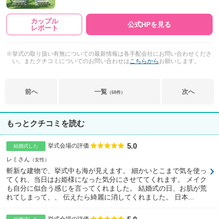
カップル
公式HPを見る
レポート
※挙式の取り扱い有無についての最新情報は各手配会社にお問い合わせくださ
い。またクチコミについてのお問い合わせは
こちらから
お願いします。
前へ
一覧
次へ
（68件）
もっとクチコミを読む
5.0
点数
挙式会場の評価
結婚式した
レミさん
女性
斬新な建物で、挙式中も海が見えます。 細かいとこまで気を使っ
てくれ、当日はお姫様になった気分にさせててくれます。 メイク
も自分に似合う感じを言ってくれました。 結婚式の日、お肌が荒
れてしまって、、 伝えたら綺麗に消してくれました。 日本...
点数