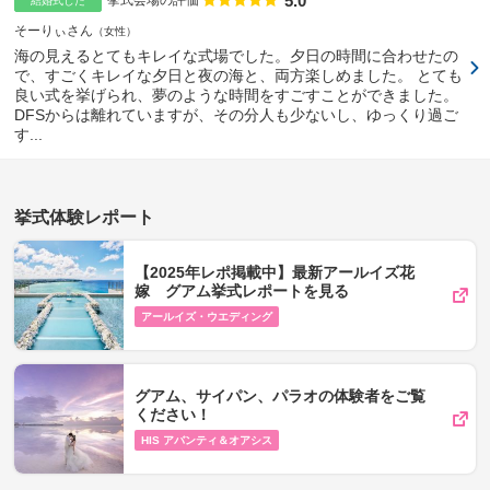
5.0
挙式会場の評価
結婚式した
そーりぃさん
女性
海の見えるとてもキレイな式場でした。夕日の時間に合わせたの
で、すごくキレイな夕日と夜の海と、両方楽しめました。 とても
良い式を挙げられ、夢のような時間をすごすことができました。
DFSからは離れていますが、その分人も少ないし、ゆっくり過ご
す...
挙式体験レポート
【2025年レポ掲載中】最新アールイズ花
嫁 グアム挙式レポートを見る
アールイズ・ウエディング
グアム、サイパン、パラオの体験者をご覧
ください！
HIS アバンティ＆オアシス