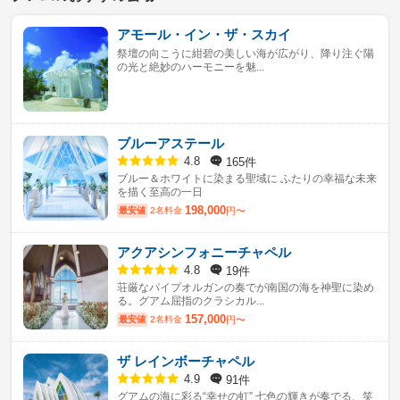
アモール・イン・ザ・スカイ
祭壇の向こうに紺碧の美しい海が広がり、降り注ぐ陽
の光と絶妙のハーモニーを魅...
ブルーアステール
165件
4.8
ブルー＆ホワイトに染まる聖域に ふたりの幸福な未来
を描く至高の一日
198,000
最安値
2名料金
円〜
アクアシンフォニーチャペル
19件
4.8
荘厳なパイプオルガンの奏でが南国の海を神聖に染め
る。グアム屈指のクラシカル...
157,000
最安値
2名料金
円〜
ザ レインボーチャペル
91件
4.9
グアムの海に彩る“幸せの虹” 七色の輝きが奏でる、笑