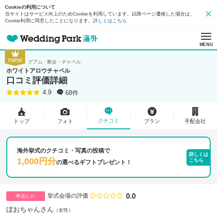
Cookieの利用について
当サイトはサービス向上のためCookieを利用しています。以降ページ遷移した場合は、
Cookie利用に同意したことになります。
詳しくはこちら
MENU
TOP10
グアム
教会・チャペル
ホワイトアロウチャペル
口コミ評価詳細
68件
4.9
クチコミ
トップ
フォト
プラン
手配会社
海外挙式のクチコミ・写真の投稿で
詳しくは
1,000円分
こちら
の
選べるギフトプレゼント！
0.0
点数
挙式会場の評価
申込した
ぼおちゃんさん
女性