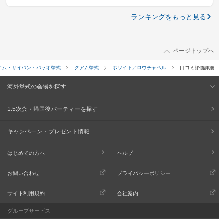
ランキングをもっと見る
ページトップへ
アム・サイパン・パラオ挙式
グアム挙式
ホワイトアロウチャペル
口コミ評価詳細
海外挙式の会場を探す
1.5次会・帰国後パーティーを探す
キャンペーン・プレゼント情報
はじめての方へ
ヘルプ
お問い合わせ
プライバシーポリシー
サイト利用規約
会社案内
グループサービス