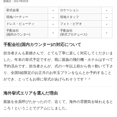
投稿日：2017年05月
-
-
挙式会場
ロケーション
-
-
現地パーティー
現地スタッフ
-
-
ドレス・ビューティ
フォト・ビデオ
手配会社
手配会社
-
-
(国内カウンター)
(挙式プロデュース)
手配会社(国内カウンター)の対応について
担当者さんも新婚さんで、とても丁寧に楽しく対応してくださいま
した。年末の挙式予定ですが、既に親族の飛行機・ホテルはすべて
予約済みです。担当者さんが、式の一年以上前から色々動いて下さ
り、全国5組限定のお正月のお年玉プランをなんとか予約すること
ができ、とってもお得に挙式があげられそうです＾＾
海外挙式エリアを選んだ理由
親族を全員呼びたかったので、近くて、海外の雰囲気を味わえると
ころ！ということでグアムにしました。