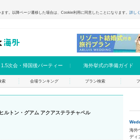
います。以降ページ遷移した場合は、Cookie利用に同意したことになります。
詳し
1.5次会・帰国後パーティー
海外挙式の準備ガイド
検索
会場ランキング
プラン検索
 ヒルトン・グアム アクアステラチャペル
Wedd
海外
ディ