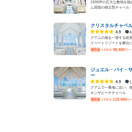
1500坪の広大な敷地を独
ム屈指の独立型チャペル
クリスタルチャペ
点数
4
4.9
グアムの海を一望する絶
イベートリゾートを舞台
98,400
最安値
2名料金
円〜
ジュエル・バイ・
ー
点数
1
4.9
グアムで一番海に近い、
オンザビーチチャペル
119,400
最安値
2名料金
円