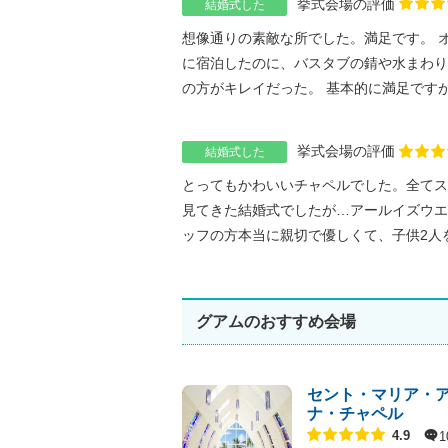
挙式会場の評価
結婚式した
想像通りの素敵な所でした。満足です。 
に宿泊したのに、バスタブの錆や水まわり
の方がキレイだった。 基本的に満足ですが、
挙式会場の評価
結婚式した
とってもかわいいチャペルでした。全てス
見てきた結婚式でしたが…アールイズウエ
ッフの方本当に親切で優しくて、子供2人を連
グアムのおすすめ会場
セント・マリア・
ナ・チャペル
点数
1
4.9