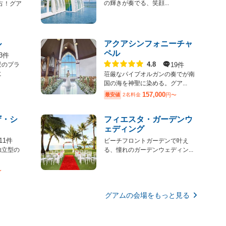
の輝きが奏でる、笑顔...
占！グア
ル
アクアシンフォニーチャ
ペル
3件
点数
19件
4.8
景のプラ
に
荘厳なパイプオルガンの奏でが南
国の海を神聖に染める。グア...
157,000
最安値
2名料金
円〜
ザ・シ
フィエスタ・ガーデンウ
ェディング
11件
ビーチフロントガーデンで叶え
独立型の
る、憧れのガーデンウェディン...
〜
グアムの会場をもっと見る