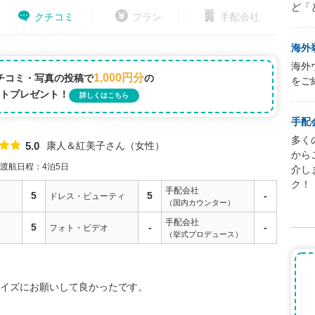
ど「
クチコミ
プラン
手配会社
海外
海外
1,000円分
チコミ・写真の投稿で
の
をご
トプレゼント！
詳しくはこちら
手配
多く
康人＆紅美子さん
女性
5.0
点数
から
渡航日程：4泊5日
介し
ク！
手配会社
5
5
-
ドレス・ビューティ
（国内カウンター）
手配会社
5
-
-
フォト・ビデオ
（挙式プロデュース）
イズにお願いして良かったです。