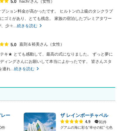
hachi'さん
女性
5.0
点数
オプション料金が高かったです。 ヒルトンの上級のタシクラブ
にゴミがあり、とても残念。 家族の宿泊したプレミアタワー
少々...
続きを読む
嘉則＆裕美さん
女性
5.0
点数
テキ★ とても感動して、最高の式になりました。 ずっと夢に
ディングさんにお願いして本当によかったです。 皆さんスタ
れ...
続きを読む
アレー
ザ レインボーチャペル
点数
91件
4.9
0件
グアムの海に彩る“幸せの虹” 七色