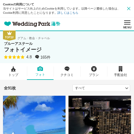
Cookieの利用について
当サイトはサービス向上のためCookieを利用しています。以降ページ遷移した場合は、
Cookie利用に同意したことになります。
詳しくはこちら
MENU
TOP10
グアム
教会・チャペル
ブルーアステール
フォトイメージ
165件
4.8
フォト
トップ
クチコミ
プラン
手配会社
全91枚