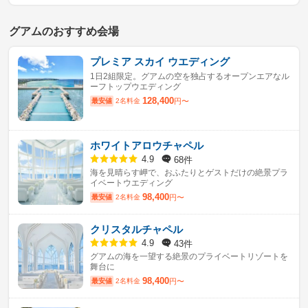
グアムのおすすめ会場
プレミア スカイ ウエディング
1日2組限定。グアムの空を独占するオープンエアなル
ーフトップウエディング
128,400
最安値
2名料金
円〜
ホワイトアロウチャペル
68件
4.9
海を見晴らす岬で、おふたりとゲストだけの絶景プラ
イベートウエディング
98,400
最安値
2名料金
円〜
クリスタルチャペル
43件
4.9
グアムの海を一望する絶景のプライベートリゾートを
舞台に
98,400
最安値
2名料金
円〜