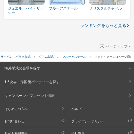
ジュエル・バイ・ザ・
ブルーアステール
クリスタルチャペル
シー
ランキングをもっと見る
ページトップへ
・サイパン・パラオ挙式
グアム挙式
ブルーアステール
フォトイメージ(3ページ目)
海外挙式の会場を探す
1.5次会・帰国後パーティーを探す
キャンペーン・プレゼント情報
はじめての方へ
ヘルプ
お問い合わせ
プライバシーポリシー
サイト利用規約
会社案内