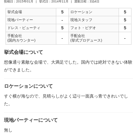
投稿日：2015年01月
挙式日：2014年11月
渡航日程：3泊4日
5
5
挙式会場
ロケーション
-
5
現地パーティー
現地スタッフ
5
5
ドレス・ビューティ
フォト・ビデオ
手配会社
手配会社
-
-
(国内カウンター)
(挙式プロデュース)
挙式会場について
想像通り素敵な会場で、大満足でした。国内では絶対できない体験
ができました。
ロケーションについて
すぐ横が海なので、見晴らしがよく辺り一面真っ青できれいでし
た。
現地パーティーについて
無し