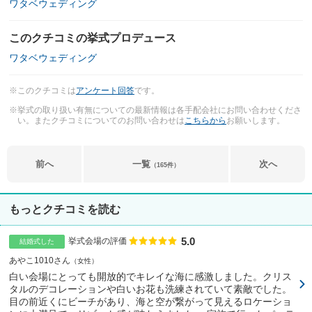
ワタベウェディング
このクチコミの挙式プロデュース
ワタベウェディング
※このクチコミは
アンケート回答
です。
※挙式の取り扱い有無についての最新情報は各手配会社にお問い合わせくださ
い。またクチコミについてのお問い合わせは
こちらから
お願いします。
前へ
一覧
次へ
（165件）
もっとクチコミを読む
5.0
点数
挙式会場の評価
結婚式した
あやこ1010さん
女性
白い会場にとっても開放的でキレイな海に感激しました。クリス
タルのデコレーションや白いお花も洗練されていて素敵でした。
目の前近くにビーチがあり、海と空が繋がって見えるロケーショ