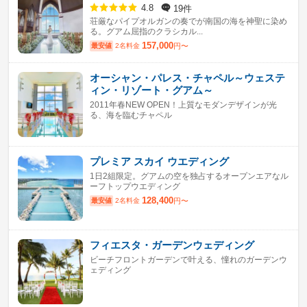
19件
4.8
荘厳なパイプオルガンの奏でが南国の海を神聖に染め
る。グアム屈指のクラシカル...
157,000
最安値
2名料金
円〜
オーシャン・パレス・チャペル～ウェステ
ィン・リゾート・グアム～
2011年春NEW OPEN！上質なモダンデザインが光
る、海を臨むチャペル
プレミア スカイ ウエディング
1日2組限定。グアムの空を独占するオープンエアなル
ーフトップウエディング
128,400
最安値
2名料金
円〜
フィエスタ・ガーデンウェディング
ビーチフロントガーデンで叶える、憧れのガーデンウ
ェディング