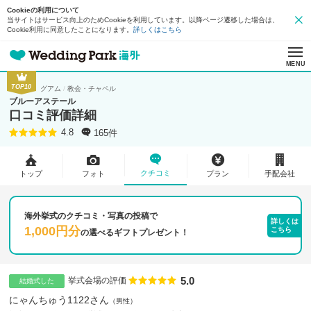
Cookieの利用について
当サイトはサービス向上のためCookieを利用しています。以降ページ遷移した場合は、
Cookie利用に同意したことになります。
詳しくはこちら
MENU
TOP10
グアム
教会・チャペル
ブルーアステール
口コミ評価詳細
165件
4.8
クチコミ
トップ
フォト
プラン
手配会社
海外挙式のクチコミ・写真の投稿で
詳しくは
1,000円分
こちら
の
選べるギフトプレゼント！
5.0
点数
挙式会場の評価
結婚式した
にゃんちゅう1122さん
男性