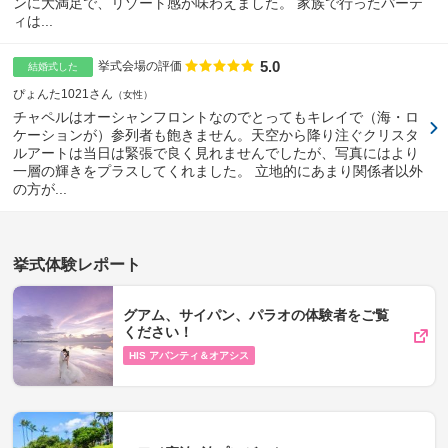
ンに大満足で、リゾート感が味わえました。 家族で行ったパーテ
ィは...
5.0
点数
挙式会場の評価
結婚式した
ぴょんた1021さん
女性
チャペルはオーシャンフロントなのでとってもキレイで（海・ロ
ケーションが）参列者も飽きません。天空から降り注ぐクリスタ
ルアートは当日は緊張で良く見れませんでしたが、写真にはより
一層の輝きをプラスしてくれました。 立地的にあまり関係者以外
の方が...
挙式体験レポート
グアム、サイパン、パラオの体験者をご覧
ください！
HIS アバンティ＆オアシス