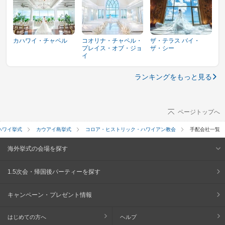
カハワイ・チャペル
コオリナ・チャペル・
ザ・テラス バイ・
プレイス・オブ・ジョ
ザ・シー
イ
ランキングをもっと見る
ページトップへ
ハワイ挙式
カウアイ島挙式
コロア・ヒストリック・ハワイアン教会
手配会社一覧
海外挙式の会場を探す
1.5次会・帰国後パーティーを探す
キャンペーン・プレゼント情報
はじめての方へ
ヘルプ