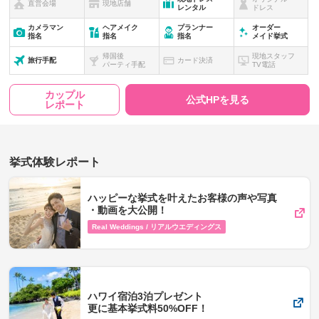
直営会場
現地店舗
レンタル
ドレス
カメラマン
ヘアメイク
プランナー
オーダー
指名
指名
指名
メイド挙式
帰国後
現地スタッフ
旅行手配
カード決済
パーティ手配
TV電話
カップル
公式HPを見る
レポート
挙式体験レポート
ハッピーな挙式を叶えたお客様の声や写真​
・動画を​大公開！
Real Weddings / リアルウエディングス
ハワイ宿泊3泊プレゼント
更に基本挙式料50%OFF！