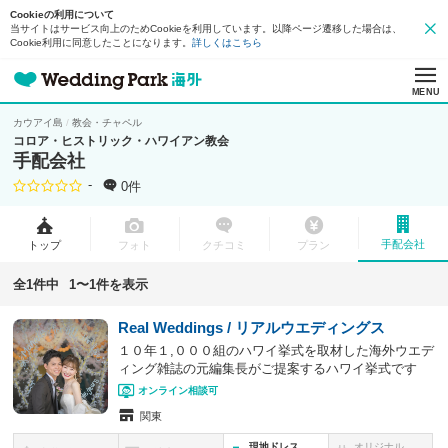
Cookieの利用について
当サイトはサービス向上のためCookieを利用しています。以降ページ遷移した場合は、
Cookie利用に同意したことになります。
詳しくはこちら
MENU
カウアイ島
教会・チャペル
コロア・ヒストリック・ハワイアン教会
手配会社
-
0件
手配会社
トップ
フォト
クチコミ
プラン
全1件中
1〜1件を表示
Real Weddings / リアルウエディングス
１０年１,０００組のハワイ挙式を取材した海外ウエデ
ィング雑誌の元編集長がご提案するハワイ挙式です
オンライン相談可
関東
現地ドレス
オリジナル