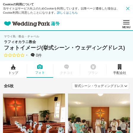
Cookieの利用について
当サイトはサービス向上のためCookieを利用しています。以降ページ遷移した場合は、
Cookie利用に同意したことになります。
詳しくはこちら
MENU
マウイ島
教会・チャペル
ラフィオカラニ教会
フォトイメージ(挙式シーン・ウェディングドレス)
-
0件
フォト
トップ
クチコミ
プラン
手配会社
全6枚