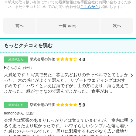
※挙式の取り扱い有無についての最新情報は各手配会社にお問い合わせくださ
い。またクチコミについてのお問い合わせは
こちらから
お願いします。
前へ
一覧
次へ
（66件）
もっとクチコミを読む
4.0
点数
挙式会場の評価
結婚式した
Hさんさん
女性
大満足です！ 写真で見た、雰囲気どおりのチャペルでとてもよか
った。 木の感じがよくて選んだ。 リゾートウエディングはおす
すめです！ ハワイといえば海ですが、山の方にあり、海も見えて
よかった。 緑がすきなので選んでよかった。 食事がお...
5.0
点数
挙式会場の評価
結婚式した
nononoさん
女性
会場内は緊張のあまりしっかりとは覚えていませんが、 室内は明
るく思ったより広かったです。 ハワイらしいシンプルな落ち着い
た感じのチャペルでした。 周りに邪魔するものがなく広い敷地だ