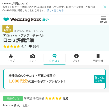
Cookieの利用について
当サイトはサービス向上のためCookieを利用しています。以降ページ遷移した場合は、
Cookie利用に同意したことになります。
詳しくはこちら
MENU
TOP10
オアフ島
教会・チャペル
アロハ・ケ・アクア・チャペル
口コミ評価詳細
66件
4.7
クチコミ
トップ
フォト
プラン
手配会社
海外挙式のクチコミ・写真の投稿で
詳しくは
1,000円分
こちら
の
選べるギフトプレゼント！
5.0
点数
挙式会場の評価
結婚式した
Rengeさん
女性