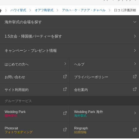
ハワイ挙式
オアフ島挙式
アロハ・ケ・アクア・チャペル
口コミ評価詳細
海外挙式の会場を探す
1.5次会・帰国後パーティーを探す
キャンペーン・プレゼント情報
はじめての方へ
ヘルプ
お問い合わせ
プライバシーポリシー
サイト利用規約
会社案内
グループサービス
Wedding Park
Wedding Park 海外
国内挙式
海外挙式
Photorait
Ringraph
フォトウエディング
結婚指輪