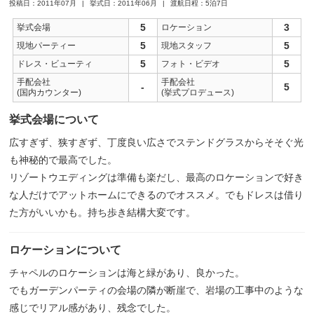
投稿日：2011年07月
挙式日：2011年06月
渡航日程：5泊7日
5
3
挙式会場
ロケーション
5
5
現地パーティー
現地スタッフ
5
5
ドレス・ビューティ
フォト・ビデオ
手配会社
手配会社
-
5
(国内カウンター)
(挙式プロデュース)
挙式会場について
広すぎず、狭すぎず、丁度良い広さでステンドグラスからそそぐ光
も神秘的で最高でした。
リゾートウエディングは準備も楽だし、最高のロケーションで好き
な人だけでアットホームにできるのでオススメ。でもドレスは借り
た方がいいかも。持ち歩き結構大変です。
ロケーションについて
チャペルのロケーションは海と緑があり、良かった。
でもガーデンパーティの会場の隣が断崖で、岩場の工事中のような
感じでリアル感があり、残念でした。