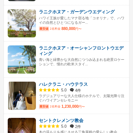
ラニクホヌア・ガーデンウエディング
ハワイ王族が愛したマナ宿る地「コオリナ」で、ハワ
イの自然とひとつになるガー...
880,000
最安値
2名料金
円〜
ラニクホヌア・オーシャンフロントウエデ
ィング
青い海と緑豊かな大自然につつみ込まれる絶景ロケー
ションで、憧れの欧米スタイ...
ハレクラニ・ハウテラス
4件
5.0
ラグジュアリーな大人仕様のホテルで、太陽光降り注
ぐハワイアンセレモニー
1,230,000
最安値
2名料金
円〜
セントクレメンツ教会
2件
5.0
木の温もりを感じさせる三角屋根の愛らしい教会