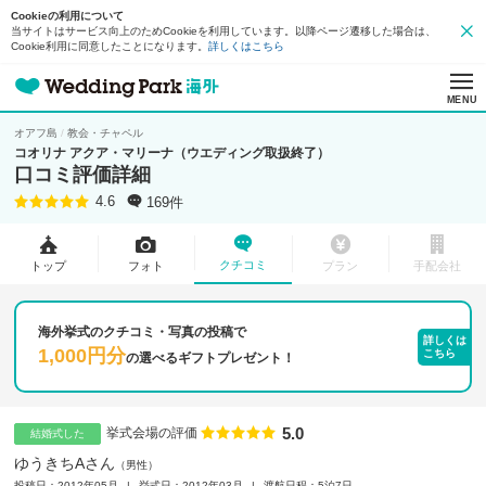
Cookieの利用について
当サイトはサービス向上のためCookieを利用しています。以降ページ遷移した場合は、
Cookie利用に同意したことになります。
詳しくはこちら
MENU
オアフ島
教会・チャペル
コオリナ アクア・マリーナ（ウエディング取扱終了）
口コミ評価詳細
169件
4.6
クチコミ
トップ
フォト
プラン
手配会社
海外挙式のクチコミ・写真の投稿で
詳しくは
1,000円分
こちら
の
選べるギフトプレゼント！
5.0
点数
挙式会場の評価
結婚式した
ゆうきちAさん
男性
投稿日：2012年05月
挙式日：2012年03月
渡航日程：5泊7日