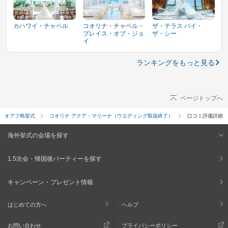
カハワイ・チャペル
コオリナ・チャペル・
ザ・テラス バイ・
プレイス・オブ・ジョ
ザ・シー
イ
ランキングをもっと見る
ページトップへ
オアフ島挙式
コオリナ アクア・マリーナ（ウエディング取扱終了）
口コミ評価詳細
海外挙式の会場を探す
1.5次会・帰国後パーティーを探す
キャンペーン・プレゼント情報
はじめての方へ
ヘルプ
お問い合わせ
プライバシーポリシー