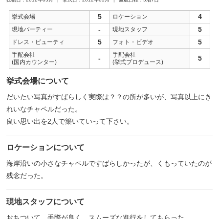
5
4
挙式会場
ロケーション
-
5
現地パーティー
現地スタッフ
5
5
ドレス・ビューティ
フォト・ビデオ
手配会社
手配会社
-
5
(国内カウンター)
(挙式プロデュース)
挙式会場について
だいたい写真がすばらしく実際は？？の所が多いが、写真以上にき
れいなチャペルだった。
良い思い出を2人で築いていって下さい。
ロケーションについて
海岸沿いの小さなチャペルですばらしかったが、くもっていたのが
残念だった。
現地スタッフについて
おちついて、手際が良く、スムーズな進行をしてもらった。