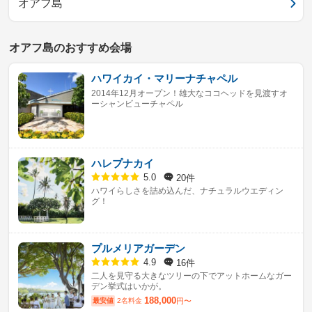
オアフ島
オアフ島のおすすめ会場
ハワイカイ・マリーナチャペル
2014年12月オープン！雄大なココヘッドを見渡すオ
ーシャンビューチャペル
ハレプナカイ
20件
5.0
ハワイらしさを詰め込んだ、ナチュラルウエディン
グ！
プルメリアガーデン
16件
4.9
二人を見守る大きなツリーの下でアットホームなガー
デン挙式はいかが。
188,000
最安値
2名料金
円〜