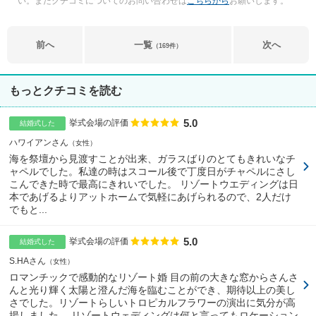
い。またクチコミについてのお問い合わせは
こちらから
お願いします。
前へ
一覧
次へ
（169件）
もっとクチコミを読む
5.0
点数
挙式会場の評価
結婚式した
ハワイアンさん
女性
海を祭壇から見渡すことが出来、ガラスばりのとてもきれいなチ
ャペルでした。私達の時はスコール後で丁度日がチャペルにさし
こんできた時で最高にきれいでした。 リゾートウエディングは日
本であげるよりアットホームで気軽にあげられるので、2人だけ
でもと...
5.0
点数
挙式会場の評価
結婚式した
S.HAさん
女性
ロマンチックで感動的なリゾート婚 目の前の大きな窓からさんさ
んと光り輝く太陽と澄んだ海を臨むことができ、期待以上の美し
さでした。リゾートらしいトロピカルフラワーの演出に気分が高
揚しました。 リゾートウェディングは何と言ってもロケーション