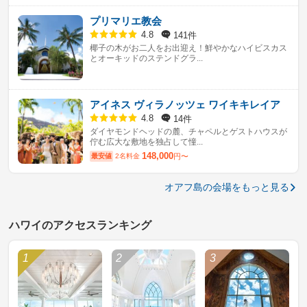
プリマリエ教会
141件
4.8
椰子の木がお二人をお出迎え！鮮やかなハイビスカス
とオーキッドのステンドグラ...
アイネス ヴィラノッツェ ワイキキレイア
14件
4.8
ダイヤモンドヘッドの麓、チャペルとゲストハウスが
佇む広大な敷地を独占して憧...
148,000
最安値
2名料金
円〜
オアフ島の会場をもっと見る
ハワイのアクセスランキング