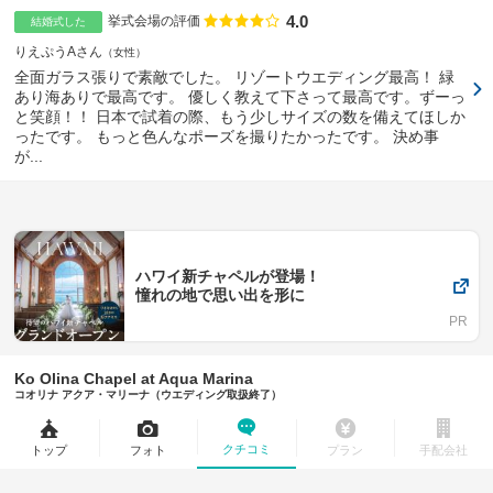
4.0
点数
挙式会場の評価
結婚式した
りえぷうAさん
女性
全面ガラス張りで素敵でした。 リゾートウエディング最高！ 緑
あり海ありで最高です。 優しく教えて下さって最高です。ずーっ
と笑顔！！ 日本で試着の際、もう少しサイズの数を備えてほしか
ったです。 もっと色んなポーズを撮りたかったです。 決め事
が...
ハワイ新チャペルが登場！
憧れの地で思い出を形に
Ko Olina Chapel at Aqua Marina
コオリナ アクア・マリーナ（ウエディング取扱終了）
クチコミ
トップ
フォト
プラン
手配会社