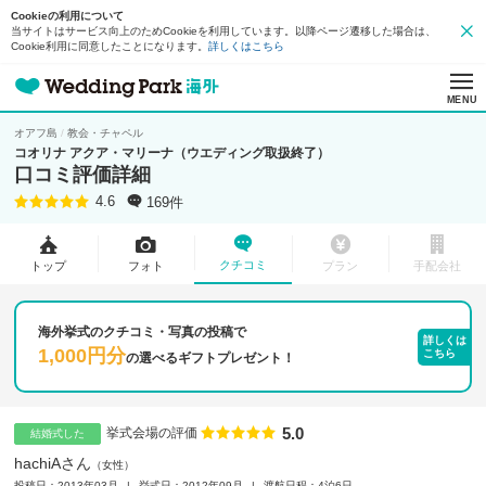
Cookieの利用について
当サイトはサービス向上のためCookieを利用しています。以降ページ遷移した場合は、
Cookie利用に同意したことになります。
詳しくはこちら
MENU
オアフ島
教会・チャペル
コオリナ アクア・マリーナ（ウエディング取扱終了）
口コミ評価詳細
169件
4.6
クチコミ
トップ
フォト
プラン
手配会社
海外挙式のクチコミ・写真の投稿で
詳しくは
1,000円分
こちら
の
選べるギフトプレゼント！
5.0
点数
挙式会場の評価
結婚式した
hachiAさん
女性
投稿日：2013年03月
挙式日：2012年09月
渡航日程：4泊6日