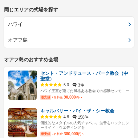
同じエリアの式場を探す
ハワイ
オアフ島
オアフ島のおすすめ会場
セント・アンドリュース・パーク教会（中
聖堂）
3件
5.0
ハワイ王室が建てた風格ある教会での感動セレモニー
90,000
最安値
2名料金
円〜
キャルバリー・バイ・ザ・シー教会
158件
4.8
個性的なスタイルの人気チャペル。波音をバックにシ
ーサイド・ウエディングを
380,000
最安値
2名料金
円〜