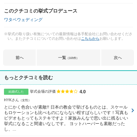
このクチコミの挙式プロデュース
ワタベウェディング
※挙式の取り扱い有無についての最新情報は各手配会社にお問い合わせくださ
い。またクチコミについてのお問い合わせは
こちらから
お願いします。
前へ
一覧
次へ
（169件）
もっとクチコミを読む
4.0
点数
挙式会場の評価
結婚式した
HYKさん
女性
とにかく色合いが素敵!! 日本の教会で挙げるものとは、スケール
もロケーションも比べものにならない程すばらしいです！写真も
ビデオもとってもステキですよ！家族みんなで思い出に残るいい
挙式になること間違いなしです。 ヨットハーバーも素敵だった
し、...