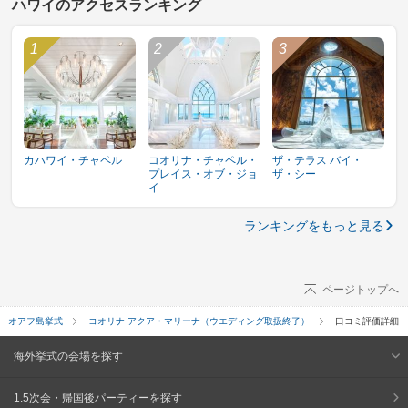
ハワイのアクセスランキング
カハワイ・チャペル
コオリナ・チャペル・
ザ・テラス バイ・
プレイス・オブ・ジョ
ザ・シー
イ
ランキングをもっと見る
ページトップへ
オアフ島挙式
コオリナ アクア・マリーナ（ウエディング取扱終了）
口コミ評価詳細
海外挙式の会場を探す
1.5次会・帰国後パーティーを探す