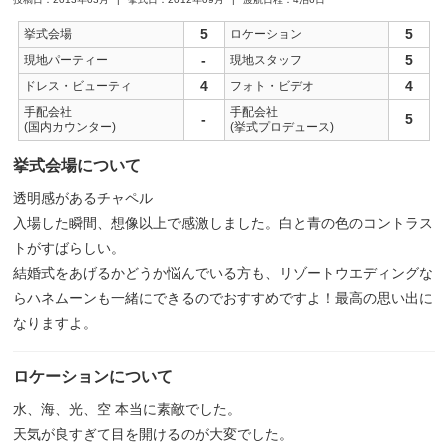
5
5
挙式会場
ロケーション
-
5
現地パーティー
現地スタッフ
4
4
ドレス・ビューティ
フォト・ビデオ
手配会社
手配会社
-
5
(国内カウンター)
(挙式プロデュース)
挙式会場について
透明感があるチャペル
入場した瞬間、想像以上で感激しました。白と青の色のコントラス
トがすばらしい。
結婚式をあげるかどうか悩んでいる方も、リゾートウエディングな
らハネムーンも一緒にできるのでおすすめですよ！最高の思い出に
なりますよ。
ロケーションについて
水、海、光、空 本当に素敵でした。
天気が良すぎて目を開けるのが大変でした。