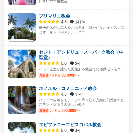
佇まいの本格教会
プリマリエ教会
141件
4.8
椰子の木がお二人をお出迎え！鮮やかなハイビスカス
とオーキッドのステンドグラ...
セント・アンドリュース・パーク教会（中
聖堂）
3件
5.0
ハワイ王室が建てた風格ある教会での感動セレモニー
90,000
最安値
2名料金
円〜
ホノルル・コミュニティ教会
17件
4.6
ハワイの自然をモチーフ＊降り注ぐ光線に幻惑された
ステンドグラスの美しい教会
380,000
最安値
2名料金
円〜
エピファニーエピスコパル教会
4件
5.0