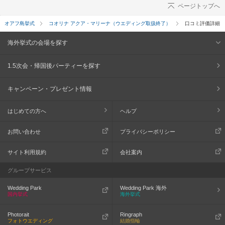
ページトップへ
オアフ島挙式
コオリナ アクア・マリーナ（ウエディング取扱終了）
口コミ評価詳細
海外挙式の会場を探す
1.5次会・帰国後パーティーを探す
キャンペーン・プレゼント情報
はじめての方へ
ヘルプ
お問い合わせ
プライバシーポリシー
サイト利用規約
会社案内
グループサービス
Wedding Park
Wedding Park 海外
国内挙式
海外挙式
Photorait
Ringraph
フォトウエディング
結婚指輪