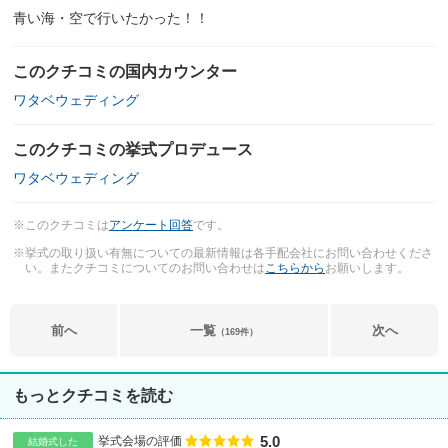
青い海・空で行いたかった！！
このクチコミの国内カウンター
ワタベウェディング
このクチコミの挙式プロデュース
ワタベウェディング
※このクチコミは
アンケート回答
です。
※挙式の取り扱い有無についての最新情報は各手配会社にお問い合わせくださ
い。またクチコミについてのお問い合わせは
こちらから
お願いします。
前へ
一覧
次へ
（169件）
もっとクチコミを読む
5.0
点数
挙式会場の評価
結婚式した