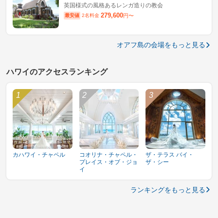
英国様式の風格あるレンガ造りの教会
279,600
最安値
2名料金
円〜
オアフ島の会場をもっと見る
ハワイのアクセスランキング
カハワイ・チャペル
コオリナ・チャペル・
ザ・テラス バイ・
プレイス・オブ・ジョ
ザ・シー
イ
ランキングをもっと見る