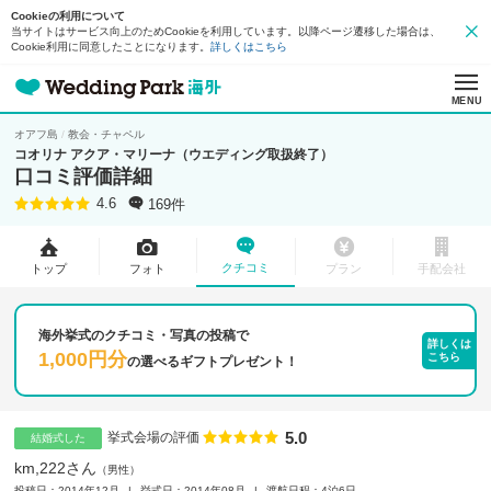
Cookieの利用について
当サイトはサービス向上のためCookieを利用しています。以降ページ遷移した場合は、
Cookie利用に同意したことになります。
詳しくはこちら
MENU
オアフ島
教会・チャペル
コオリナ アクア・マリーナ（ウエディング取扱終了）
口コミ評価詳細
169件
4.6
クチコミ
トップ
フォト
プラン
手配会社
海外挙式のクチコミ・写真の投稿で
詳しくは
1,000円分
こちら
の
選べるギフトプレゼント！
5.0
点数
挙式会場の評価
結婚式した
km,222さん
男性
投稿日：2014年12月
挙式日：2014年08月
渡航日程：4泊6日