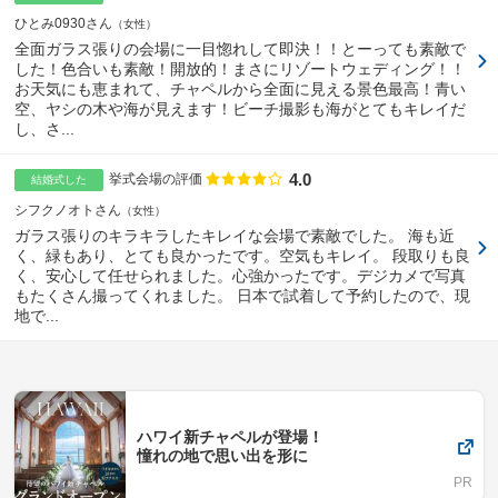
ひとみ0930さん
女性
全面ガラス張りの会場に一目惚れして即決！！とーっても素敵で
した！色合いも素敵！開放的！まさにリゾートウェディング！！
お天気にも恵まれて、チャペルから全面に見える景色最高！青い
空、ヤシの木や海が見えます！ビーチ撮影も海がとてもキレイだ
し、さ...
4.0
点数
挙式会場の評価
結婚式した
シフクノオトさん
女性
ガラス張りのキラキラしたキレイな会場で素敵でした。 海も近
く、緑もあり、とても良かったです。空気もキレイ。 段取りも良
く、安心して任せられました。心強かったです。デジカメで写真
もたくさん撮ってくれました。 日本で試着して予約したので、現
地で...
ハワイ新チャペルが登場！
憧れの地で思い出を形に