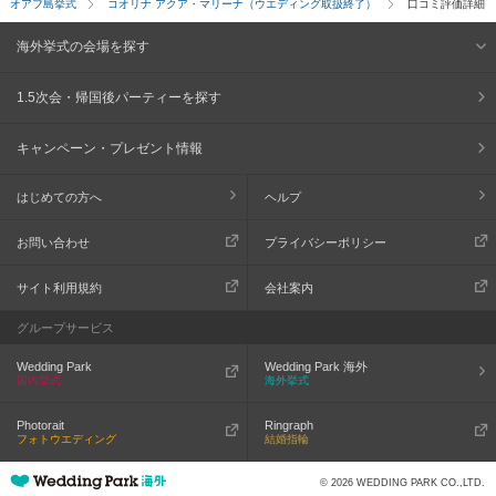
オアフ島挙式
コオリナ アクア・マリーナ（ウエディング取扱終了）
口コミ評価詳細
海外挙式の会場を探す
1.5次会・帰国後パーティーを探す
キャンペーン・プレゼント情報
はじめての方へ
ヘルプ
お問い合わせ
プライバシーポリシー
サイト利用規約
会社案内
グループサービス
Wedding Park
Wedding Park 海外
国内挙式
海外挙式
Photorait
Ringraph
フォトウエディング
結婚指輪
© 2026 WEDDING PARK CO.,LTD.