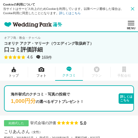
Cookieの利用について
当サイトはサービス向上のためCookieを利用しています。以降ページ遷移した場合は、
Cookie利用に同意したことになります。
詳しくはこちら
MENU
オアフ島
教会・チャペル
コオリナ アクア・マリーナ（ウエディング取扱終了）
口コミ評価詳細
169件
4.6
クチコミ
トップ
フォト
プラン
手配会社
海外挙式のクチコミ・写真の投稿で
詳しくは
1,000円分
こちら
の
選べるギフトプレゼント！
5.0
点数
挙式会場の評価
結婚式した
こりあんさん
女性
投稿日：2015年07月
挙式日：2015年06月
渡航日程：5泊7日