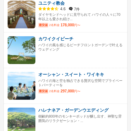
ユニティ教会
7件
4.6
ダイヤモンドヘッドに見守られて ハワイの人々に70
年以上も愛され続け...
178,000
最安値
2名料金
円〜
カワイクイビーチ
ハワイの風を感じるビーチフロントガーデンで叶える
ウェディング
オーシャン・スイート・ワイキキ
ハワイの海と空を独占できる贅沢な空間でプライベー
トパーティーを
297,000
最安値
2名料金
円〜
ハレナネア・ガーデンウエディング
樹齢約800年のモンキーポッドが醸し出す、神聖な雰
囲気のリラクゼーション・...