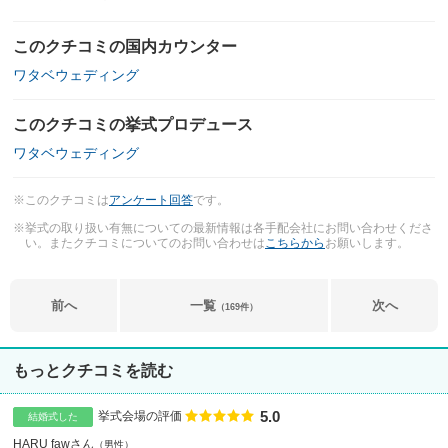
このクチコミの国内カウンター
ワタベウェディング
このクチコミの挙式プロデュース
ワタベウェディング
※このクチコミは
アンケート回答
です。
※挙式の取り扱い有無についての最新情報は各手配会社にお問い合わせくださ
い。またクチコミについてのお問い合わせは
こちらから
お願いします。
前へ
一覧
次へ
（169件）
もっとクチコミを読む
5.0
点数
挙式会場の評価
結婚式した
HARU fawさん
男性