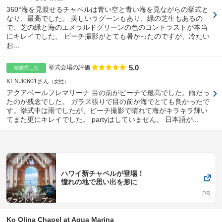
360°海を見渡せるチャペルは青い空と青い海を見ながらの挙式と
なり、最高でした。 美しいラグーンもあり、緑の芝生もあるの
で、芝の緑と海のエメラルドグリーンの色のコントラストが本当
にキレイでした。 ビーチ撮影がとても暑かったのですが、冷たい
お...
5.0
点数
挙式会場の評価
結婚式した
KENJI0601さん
女性
アクアベールフレマリーナ 目の前がビーチで最高でした。雨だっ
たのが残念でした。 ガラス張りで目の前が海でとても良かったで
す。挙式中は雨でしたが、ビーチ撮影で晴れて海がキラキラ輝い
てまた更にキレイでした。 partyはしていません。 日本語が...
ハワイ新チャペルが登場！
憧れの地で思い出を形に
Ko Olina Chapel at Aqua Marina